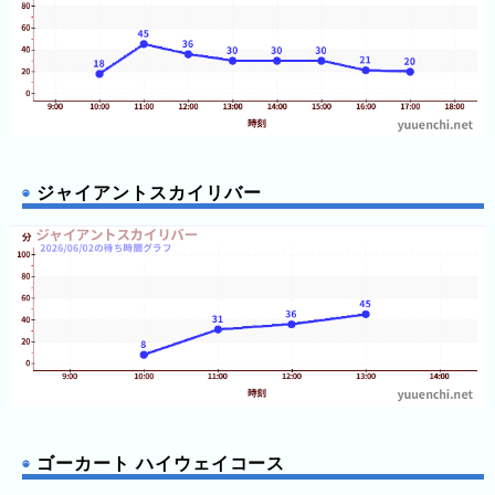
の
フ
混
雑
グ
ラ
フ
直
ジャイアントスカイリバー
近
３
週
間
1
日
前
2
日
ゴーカート ハイウェイコース
前