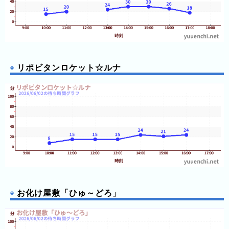
グ
去
年
の
ラ
リポビタンロケット☆ルナ
ン
キ
ン
グ
今
待
日
ち
こ
時
お化け屋敷「ひゅ～どろ」
れ
間
ま
グ
で
ラ