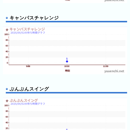
や
し
キャンパスチャレンジ
き
ハ
ウ
ス
テ
ン
ボ
ス
ぶんぶんスイング