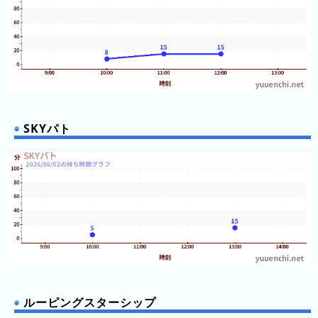
ガ
シ
マ
ス
パ
ー
ラ
SKYパト
ン
ド
八
景
島
シ
ー
パ
ラ
ダ
ルーピングスターシップ
イ