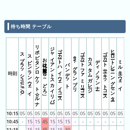
キ
11:55
お化け屋敷「ひゅ
～どろ」
ン
12:00
お化け屋敷「ひゅ
～どろ」
グ
12:05
お化け屋敷「ひゅ
～どろ」
待ち時間 テーブル
去
12:10
お化け屋敷「ひゅ
～どろ」
年
12:15
お化け屋敷「ひゅ
の
～どろ」
わんわんコースターわん
リポビタンロケット☆ルナ
12:20
お化け屋敷「ひゅ
ジャイアントスカイリバー
ラ
ゴーカート ハイウェイコース
ヒーロートレーニングセンター
～どろ」
ゴーカート ファミリーコース
ゴーカート サーキットコース
スプラッシュU.F.O.
12:35
ジャイアントスカ
スピンランウェイ
ン
カスタムガレージ
お化け屋敷「ひゅ～どろ」
イリバー
ev-グランプリ
ディノランナー
ミルキーウェイ
キ
バンデット
12:40
ジャイアントスカ
イリバー
ン
12:45
ジャイアントスカ
時刻
グ
イリバー
12:50
ジャイアントスカ
イリバー
12:55
ジャイアントスカ
イリバー
13:00
ジャイアントスカ
イリバー
今
混
13:05
ジャイアントスカ
日
イリバー
雑
10:15
05
05
05
05
05
05
05
05
05
05
05
05
05
05
0
13:10
ジャイアントスカ
の
ラ
イリバー
10:45
-
15
15
45
15
15
15
-
-
-
-
-
-
-
1
13:15
ジャイアントスカ
ラ
ン
イリバー
11:15
-
15
15
45
15
15
30
-
-
-
-
-
-
-
1