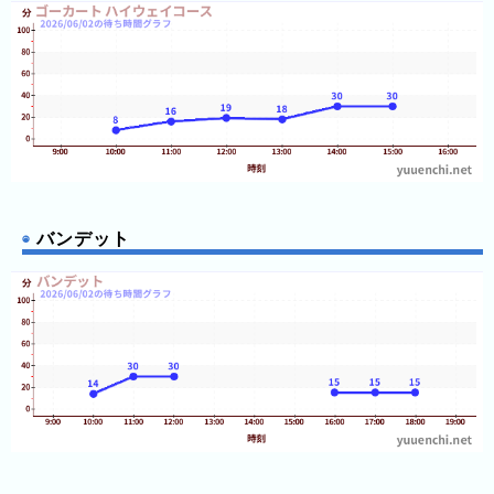
3
日
前
4
日
前
5
バンデット
日
前
6
日
前
7
日
前