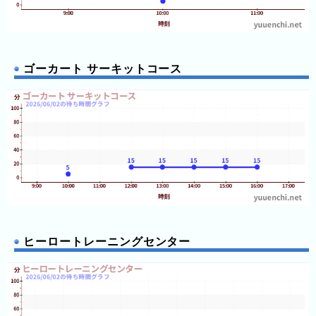
ご
と)
2023
年
ゴーカート サーキットコース
(日
ご
と)
待
ち
時
間
グ
ラ
ヒーロートレーニングセンター
フ
一
覧