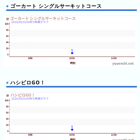
ド
ゴーカート シングルサーキットコース
さ
が
み
湖
プ
レ
ジ
ャ
ー
フ
ハシビロGO！
ォ
レ
ス
ト
浅
草
花