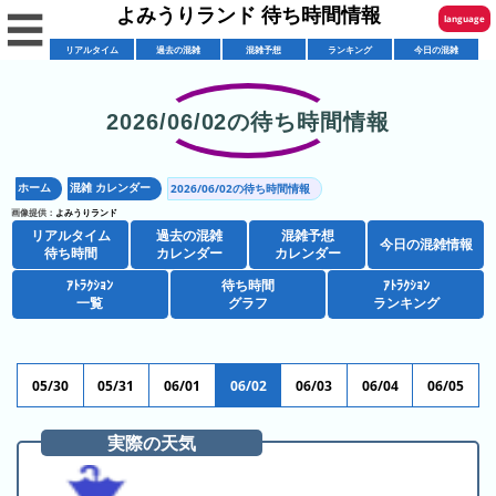
よみうりランド 待ち時間情報
☰
language
リアルタイム
過去の混雑
混雑予想
ランキング
今日の混雑
English
한국어
2026/06/02の待ち時間情報
リ
繁體中文
ア
ホーム
混雑 カレンダー
2026/06/02の待ち時間情報
简体中文
混
ル
画像提供：
よみうりランド
雑
タ
リアルタイム
過去の混雑
混雑予想
ภาษาไทย
今日の混雑情報
混
カ
待ち時間
カレンダー
カレンダー
イ
雑
レ
ム
ｱﾄﾗｸｼｮﾝ
待ち時間
ｱﾄﾗｸｼｮﾝ
日本語
レ
一覧
グラフ
ランキング
予
ン
待
ス
想
ダ
ち
シ
ト
カ
ー
時
ョ
ラ
レ
05/30
05/31
06/01
06/02
06/03
06/04
06/05
間
ア
ッ
ン
ン
ト
プ
一
ダ
実際の天気
今
人
ラ
一
覧
ー
日
気
ク
覧