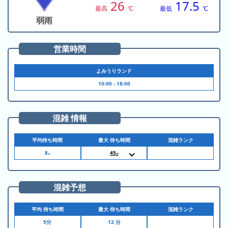
の
26
17.5
ラ
シ
最高
℃
最低
℃
ラ
ン
ョ
弱雨
ン
キ
ン
キ
ン
一
営業時間
ン
グ
覧
グ
よみうりランド
昨
10:00 - 18:00
日
の
混雑 情報
ラ
ン
平均待ち時間
最大 待ち時間
混雑ランク
キ
8
45
ン
分
分
10:45
お化け屋敷「ひゅ
グ
～どろ」
10:50
お化け屋敷「ひゅ
～どろ」
混雑予想
今
10:50
バンデット
月
10:55
お化け屋敷「ひゅ
～どろ」
平均 待ち時間
最大 待ち時間
混雑ランク
の
11:00
お化け屋敷「ひゅ
～どろ」
5分
12 分
ラ