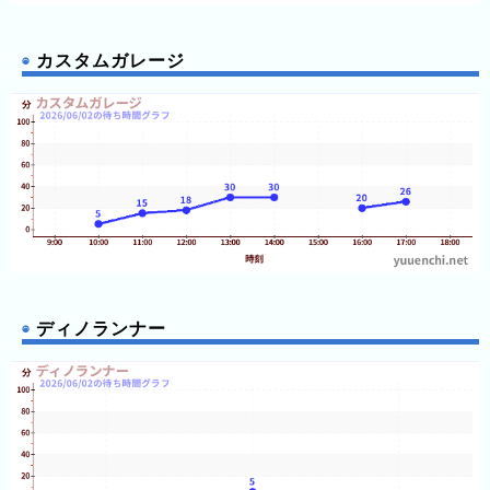
年
(月
ご
カスタムガレージ
と)
2026
年
(日
ご
と)
2025
年
(日
ディノランナー
ご
と)
2024
年
(日