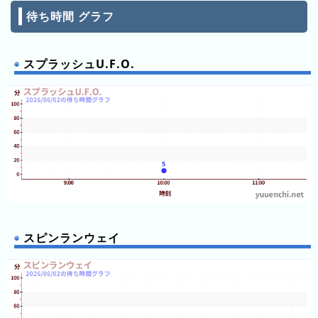
ン
待ち時間 グラフ
グ
先
スプラッシュU.F.O.
月
の
ラ
ン
キ
ン
グ
今
年
スピンランウェイ
の
ラ
ン
キ
ン