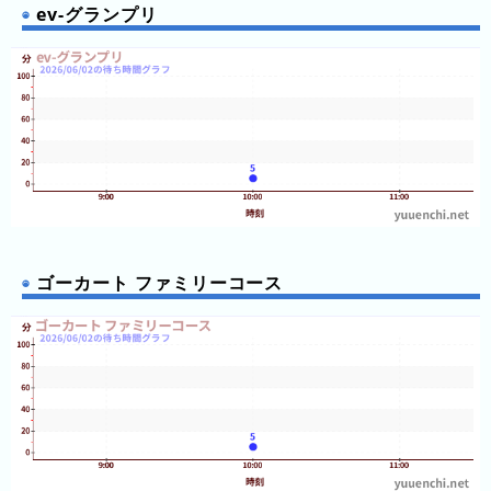
ev-グランプリ
2026
年
(月
ご
と)
2025
年
(月
ご
と)
ゴーカート ファミリーコース
2024
年
(月
ご
と)
2023