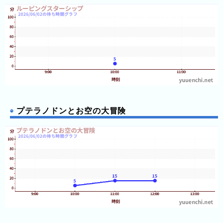
ス
那
須
ハ
イ
ラ
ン
ド
パ
プテラノドンとお空の大冒険
ー
ク
よ
み
う
り
ラ
ン