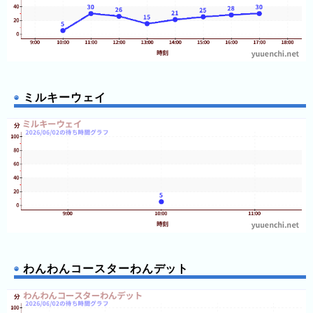
ピ
待
ュ
ち
ー
時
ロ
間
ミルキーウェイ
ラ
リ
ン
ン
ド
ク
集
東
京
ド
ー
ム
シ
テ
わんわんコースターわんデット
ィ
ナ