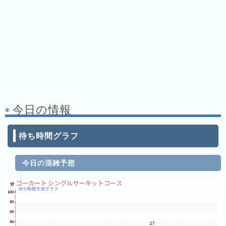
キ
ン
グ
去
年
の
ラ
ン
今日の情報
キ
ン
グ
待ち時間グラフ
今日の混雑予想
今
混
日
雑
の
ラ
ラ
ン