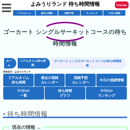
よみうりランド 待ち時間情報
☰
language
リアルタイム
過去の混雑
混雑予想
ランキング
今日の混雑
English
한국어
ゴーカート シングルサーキットコースの待ち
リ
繁體中文
時間情報
ア
简体中文
混
ル
雑
タ
ホー
リアルタイム待ち時
ゴーカート シングルサーキットコースの待ち時間情
ภาษาไทย
ム
間
混
報
カ
イ
画像提供：
よみうりランド
雑
レ
ム
日本語
リアルタイム
過去の混雑
混雑予想
レ
予
今日の混雑情報
ン
待
待ち時間
カレンダー
カレンダー
ス
想
ダ
ち
ｱﾄﾗｸｼｮﾝ
待ち時間
ｱﾄﾗｸｼｮﾝ
シ
ト
カ
ー
時
一覧
グラフ
ランキング
ョ
ラ
レ
間
ア
ッ
ン
ン
待ち時間情報
ト
プ
一
ダ
今
人
ラ
一
覧
ー
日
気
現在の情報
ク
覧
（:00）