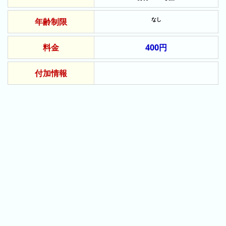
ン
キ
なし
年齢制限
ン
グ
料金
400円
先
付加情報
月
の
ラ
ン
キ
ン
グ
今
年
の
ラ
ン