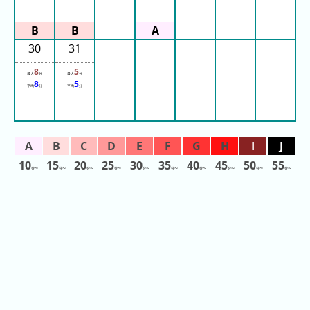
ス
那
30
31
須
ハ
8
5
最大
分
最大
分
イ
8
5
平均
分
平均
分
ラ
ン
ド
パ
10
15
20
25
30
35
40
45
50
55
ー
分〜
分〜
分〜
分〜
分〜
分〜
分〜
分〜
分〜
分〜
ク
よ
み
う
り
ラ
ン