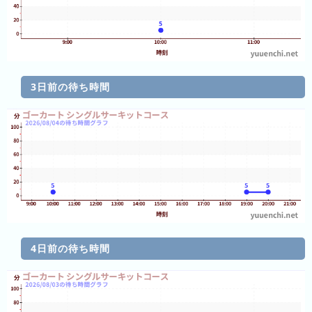
ン
グ
先
月
3日前の待ち時間
の
ラ
ン
キ
ン
グ
今
年
の
4日前の待ち時間
ラ
ン
キ
ン