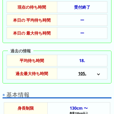
の
ラ
シ
ラ
現在の待ち時間
受付終了
ン
ョ
ン
キ
ン
キ
ン
本日の 平均待ち時間
ー
一
ン
グ
覧
グ
本日の 最大待ち時間
ー
昨
日
過去の情報
の
ラ
平均待ち時間
18
分
ン
キ
過去最大待ち時間
105
分
ン
2024/12/30
グ
基本情報
今
月
の
身長制限
130cm 〜
ラ
身長130cm以上