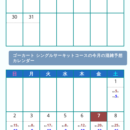
ピ
待
30
31
ュ
ち
ー
時
ロ
間
ラ
リ
ン
ン
ド
ゴーカート シングルサーキットコースの今月の混雑予想
ク
カレンダー
集
東
日
月
火
水
木
金
土
京
ド
1
ー
5
最大
分
ム
5
平均
分
シ
テ
2
3
4
5
6
7
8
ィ
15
8
17
8
12
20
25
ナ
最大
分
最大
分
最大
分
最大
分
最大
分
最大
分
最大
分