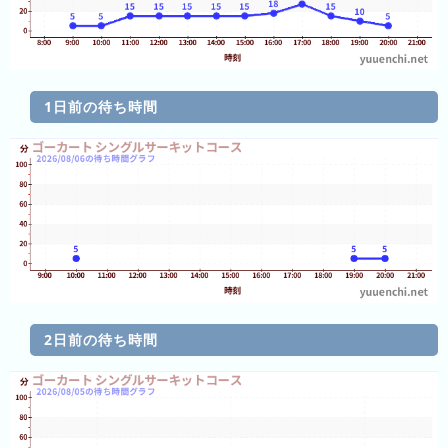
ン
キ
キ
ン
ン
グ
グ
1日前の待ち時間
昨
日
の
ラ
ン
キ
ン
グ
今
2日前の待ち時間
月
の
ラ
ン
キ