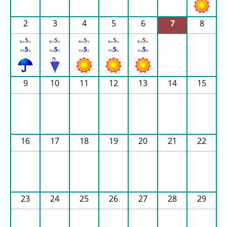
ご
と)
2
3
4
5
6
7
8
2023
5
5
5
5
5
最大
分
最大
分
最大
分
最大
分
最大
分
年
5
5
5
5
5
平均
分
平均
分
平均
分
平均
分
平均
分
(日
ご
9
10
11
12
13
14
15
と)
待
ち
時
間
16
17
18
19
20
21
22
グ
ラ
フ
一
23
24
25
26
27
28
29
覧