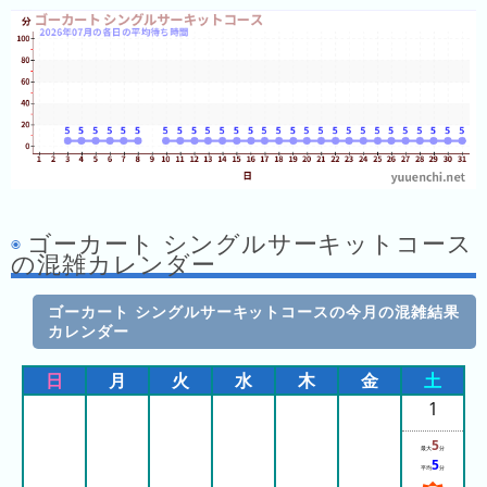
年
(月
ご
と)
2026
年
(日
ご
と)
ゴーカート シングルサーキットコース
の混雑カレンダー
2025
年
ゴーカート シングルサーキットコースの今月の混雑結果
(日
カレンダー
ご
と)
日
月
火
水
木
金
土
1
2024
年
5
最大
分
(日
5
平均
分