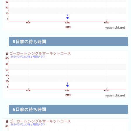
グ
去
年
の
ラ
5日前の待ち時間
ン
キ
ン
グ
今
待
日
ち
こ
時
6日前の待ち時間
れ
間
ま
グ
で
ラ