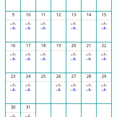
ガ
シ
9
10
11
12
13
14
15
マ
ス
5
5
5
5
5
最大
分
最大
分
最大
分
最大
分
最大
分
パ
5
5
5
5
5
平均
分
平均
分
平均
分
平均
分
平均
分
ー
ラ
16
17
18
19
20
21
22
ン
ド
5
5
5
5
5
5
最大
分
最大
分
最大
分
最大
分
最大
分
最大
分
5
5
5
5
5
5
平均
分
平均
分
平均
分
平均
分
平均
分
平均
分
八
景
島
23
24
25
26
27
28
29
シ
5
5
5
5
5
5
最大
分
最大
分
最大
分
最大
分
最大
分
最大
分
ー
5
5
5
5
5
5
平均
分
平均
分
平均
分
平均
分
平均
分
平均
分
パ
ラ
30
31
ダ
イ
5
5
最大
分
最大
分