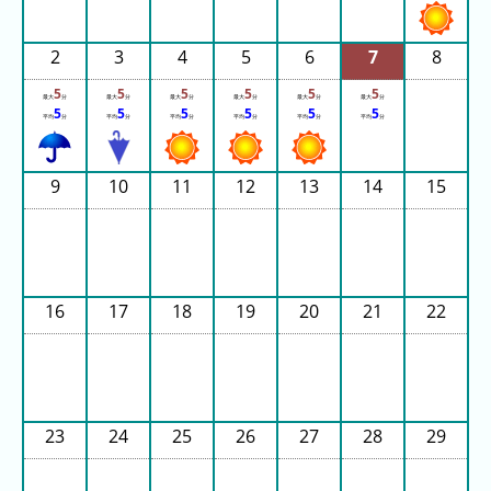
ご
と)
2
3
4
5
6
7
8
2023
5
5
5
5
5
5
年
最大
分
最大
分
最大
分
最大
分
最大
分
最大
分
5
5
5
5
5
5
平均
分
平均
分
平均
分
平均
分
平均
分
平均
分
(日
ご
と)
9
10
11
12
13
14
15
待
ち
時
間
16
17
18
19
20
21
22
グ
ラ
フ
一
覧
23
24
25
26
27
28
29