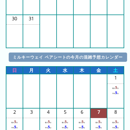
ピ
待
30
31
ュ
ち
ー
時
ロ
間
ラ
リ
ン
ン
ド
ク
ミルキーウェイ ペアシートの今月の混雑予想カレンダー
集
東
日
月
火
水
木
金
土
京
1
ド
ー
5
最大
分
5
ム
平均
分
シ
テ
2
3
4
5
6
7
8
ィ
5
5
5
5
5
5
最大
分
最大
分
最大
分
最大
分
最大
分
最大
分
ナ
5
5
5
5
5
5
平均
分
平均
分
平均
分
平均
分
平均
分
平均
分