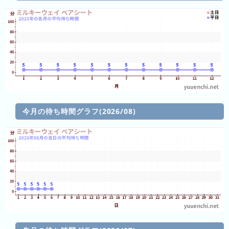
2026
年
(月
ご
と)
2025
年
(月
今月の待ち時間グラフ(2026/08)
ご
と)
2024
年
(月
ご
と)
2023