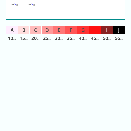
ス
5
5
平均
分
平均
分
那
須
ハ
イ
10
15
20
25
30
35
40
45
50
55
分〜
分〜
分〜
分〜
分〜
分〜
分〜
分〜
分〜
分〜
ラ
ン
ド
パ
ー
ク
よ
み
う
り
ラ
ン