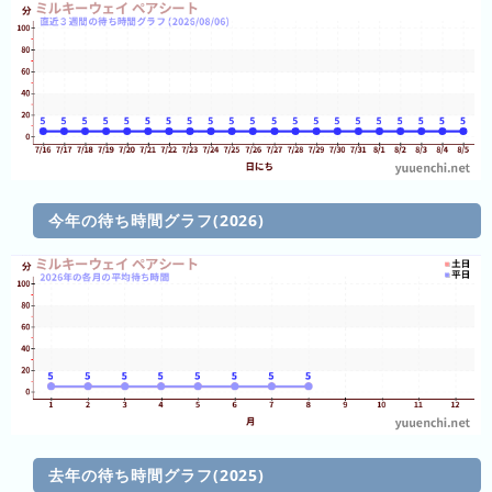
3
日
前
4
日
前
今年の待ち時間グラフ(2026)
5
日
前
6
日
前
7
日
前
去年の待ち時間グラフ(2025)