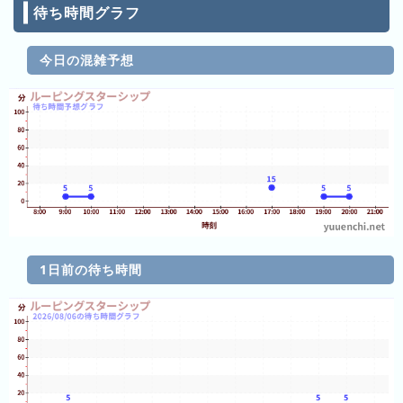
ン
キ
待ち時間グラフ
キ
ン
ン
グ
今日の混雑予想
グ
昨
日
の
ラ
ン
キ
ン
グ
1日前の待ち時間
今
月
の
ラ
ン
キ