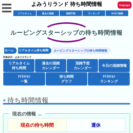
よみうりランド 待ち時間情報
☰
language
リアルタイム
過去の混雑
混雑予想
ランキング
今日の混雑
English
한국어
ルーピングスターシップの待ち時間情報
リ
繁體中文
ア
ホーム
リアルタイム待ち時間
ルーピングスターシップの待ち時間情報
简体中文
混
ル
画像提供：
よみうりランド
雑
タ
リアルタイム
過去の混雑
混雑予想
ภาษาไทย
今日の混雑情報
混
カ
待ち時間
カレンダー
カレンダー
イ
雑
レ
ム
ｱﾄﾗｸｼｮﾝ
待ち時間
ｱﾄﾗｸｼｮﾝ
日本語
レ
一覧
グラフ
ランキング
予
ン
待
ス
想
ダ
ち
シ
ト
カ
ー
時
待ち時間情報
ョ
ラ
レ
間
ア
ッ
ン
ン
現在の情報
ト
プ
一
（:00）
ダ
今
人
ラ
一
覧
ー
現在の待ち時間
運休
日
気
ク
覧