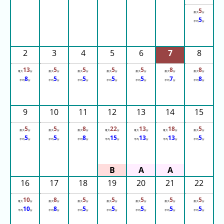
ガ
5
最大
分
シ
5
平均
分
マ
ス
2
3
4
5
6
7
8
パ
ー
13
5
5
5
5
8
8
最大
分
最大
分
最大
分
最大
分
最大
分
最大
分
最大
分
ラ
8
5
5
5
5
7
8
平均
分
平均
分
平均
分
平均
分
平均
分
平均
分
平均
分
ン
ド
9
10
11
12
13
14
15
八
5
5
8
22
13
18
5
景
最大
分
最大
分
最大
分
最大
分
最大
分
最大
分
最大
分
5
5
8
15
13
13
5
平均
分
平均
分
平均
分
平均
分
平均
分
平均
分
平均
分
島
シ
ー
パ
16
17
18
19
20
21
22
ラ
10
8
5
5
5
5
5
最大
分
最大
分
最大
分
最大
分
最大
分
最大
分
最大
分
ダ
10
8
5
5
5
5
5
平均
分
平均
分
平均
分
平均
分
平均
分
平均
分
平均
分
イ