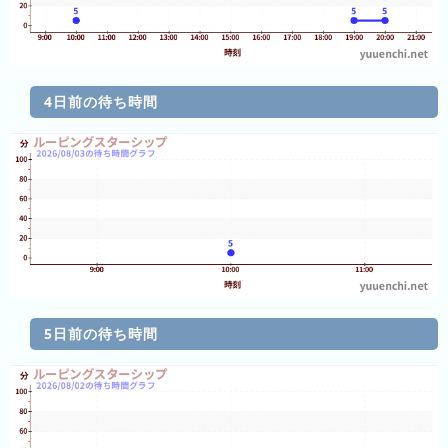
グ
去
年
の
4日前の待ち時間
ラ
ン
キ
ン
グ
今
待
5日前の待ち時間
日
ち
こ
時
れ
間
ま
グ
で
ラ