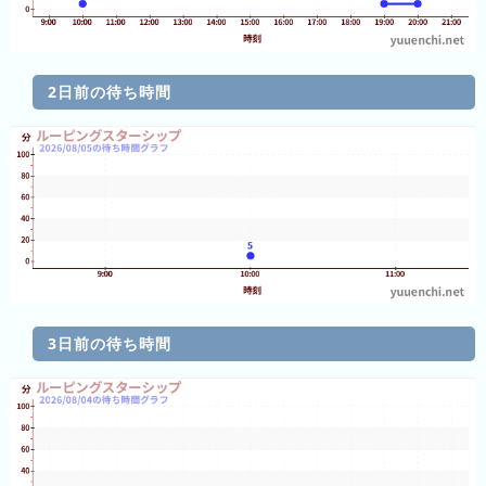
ン
グ
先
2日前の待ち時間
月
の
ラ
ン
キ
ン
グ
今
年
3日前の待ち時間
の
ラ
ン
キ
ン