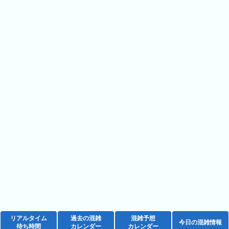
ド
さ
が
み
湖
プ
レ
ジ
ャ
ー
フ
ォ
レ
ス
ト
浅
草
リアルタイム
過去の混雑
混雑予想
今日の混雑情報
花
待ち時間
カレンダー
カレンダー