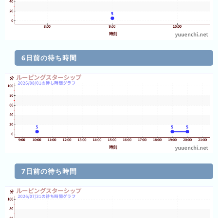
の
フ
混
雑
グ
ラ
6日前の待ち時間
フ
直
近
３
週
間
1
日
7日前の待ち時間
前
2
日
前