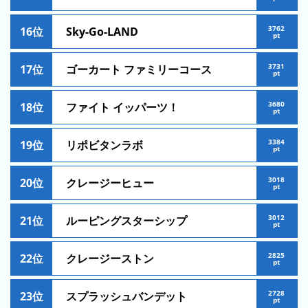
ン
キ
キ
ン
3762
16位
Sky-Go-LAND
ン
pt
グ
グ
3731
17位
ゴーカート ファミリーコース
pt
昨
日
3680
18位
ファイト イッパーツ！
の
pt
ラ
3384
19位
リポビタンラボ
ン
pt
キ
ン
3018
20位
クレージーヒュー
pt
グ
3012
21位
ルーピングスターシップ
今
pt
月
の
2825
22位
クレージーストン
pt
ラ
ン
2728
23位
スプラッシュバンデット
pt
キ