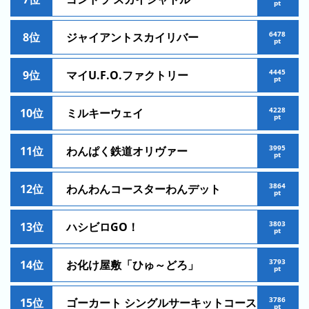
キ
pt
ン
6478
8位
ジャイアントスカイリバー
グ
pt
去
4445
9位
マイU.F.O.ファクトリー
pt
年
の
4228
10位
ミルキーウェイ
ラ
pt
ン
キ
3995
11位
わんぱく鉄道オリヴァー
pt
ン
グ
3864
12位
わんわんコースターわんデット
pt
3803
13位
ハシビロGO！
pt
今
混
日
3793
雑
14位
お化け屋敷「ひゅ～どろ」
pt
の
ラ
ラ
ン
3786
15位
ゴーカート シングルサーキットコース
pt