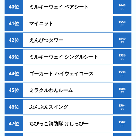
の
フ
1643
40位
ミルキーウェイ ペアシート
pt
混
雑
1550
41位
マイニット
グ
pt
ラ
1549
フ
42位
えんぴつタワー
pt
直
1536
43位
ミルキーウェイ シングルシート
近
pt
３
1530
44位
ゴーカート ハイウェイコース
週
pt
間
1508
45位
ミラクルわんルーム
1
pt
日
1504
46位
ぶんぶんスイング
前
pt
2
1502
47位
ちびっこ消防隊 けしっぴー
pt
日
前