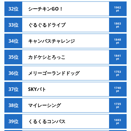
グ
1962
32位
シーチキンGO！
pt
去
年
1863
33位
ぐるぐるドライブ
pt
の
ラ
1848
34位
キャンパスチャレンジ
ン
pt
キ
ン
1841
35位
カドケシとろっこ
pt
グ
1753
36位
メリーゴーランドドッグ
pt
1740
37位
SKYパト
pt
今
待
日
ち
1735
38位
マイレーシング
こ
時
pt
れ
間
ま
1693
グ
39位
くるくるコンパス
pt
で
ラ