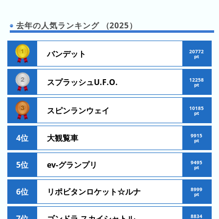
ン
キ
去年の人気ランキング （2025）
ン
グ
20772
バンデット
pt
先
月
12258
スプラッシュU.F.O.
pt
の
ラ
10185
ン
スピンランウェイ
pt
キ
ン
9915
4位
大観覧車
pt
グ
今
9495
5位
ev-グランプリ
pt
年
の
8999
6位
リポビタンロケット☆ルナ
pt
ラ
ン
8834
7位
ゴンドラ スカイシャトル