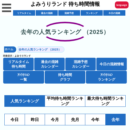
よみうりランド 待ち時間情報
☰
language
リアルタイム
過去の混雑
混雑予想
ランキング
今日の混雑
English
한국어
去年の人気ランキング （2025）
リ
繁體中文
ア
ホーム
去年の人気ランキング （2025）
简体中文
混
ル
画像提供：
よみうりランド
雑
タ
リアルタイム
過去の混雑
混雑予想
ภาษาไทย
今日の混雑情報
混
カ
待ち時間
カレンダー
カレンダー
イ
雑
レ
ム
ｱﾄﾗｸｼｮﾝ
待ち時間
ｱﾄﾗｸｼｮﾝ
日本語
レ
一覧
グラフ
ランキング
予
ン
待
ス
想
ダ
ち
シ
ト
カ
ー
時
平均待ち時間ランキ
最大待ち時間ランキ
ョ
ラ
レ
人気ランキング
間
ング
ング
ア
ッ
ン
ン
ト
プ
一
ダ
今
人
今日
昨日
今月
先月
今年
去年
ラ
一
覧
ー
日
気
ク
覧