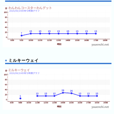
ガ
シ
マ
ス
パ
ー
ラ
ン
ド
ミルキーウェイ
八
景
島
シ
ー
パ
ラ
ダ
イ