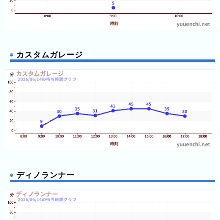
年
(月
ご
と)
カスタムガレージ
2026
年
(日
ご
と)
2025
年
(日
ご
と)
ディノランナー
2024
年
(日