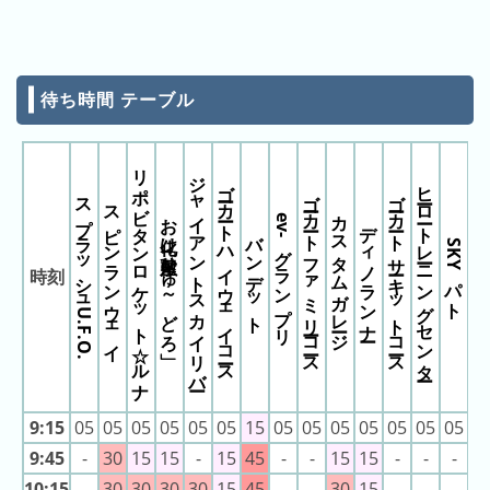
キ
ン
グ
待ち時間 テーブル
去
年
の
わんわんコースターわん
リポビタンロケット☆ルナ
ジャイアントスカイリバー
ラ
ゴーカート ハイウェイコース
ヒーロートレーニングセンター
ゴーカート ファミリーコース
ゴーカート サーキットコース
スプラッシュU.F.O.
スピンランウェイ
ン
カスタムガレージ
お化け屋敷「ひゅ～どろ」
ev-グランプリ
ディノランナー
キ
バンデット
SKYパト
ン
時刻
グ
今
混
日
雑
9:15
05
05
05
05
05
05
15
05
05
05
05
05
05
05
0
の
ラ
9:45
-
30
15
15
-
15
45
-
-
15
15
-
-
-
-
ラ
ン
10:15
-
30
30
30
30
15
45
-
-
30
15
-
-
-
1