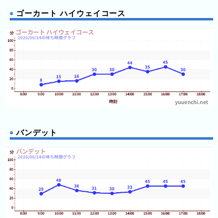
ゴーカート ハイウェイコース
3
日
前
4
日
前
5
日
前
バンデット
6
日
前
7
日
前