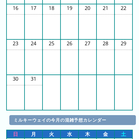
16
17
18
19
20
21
22
ピ
待
ュ
ち
ー
時
ロ
間
23
24
25
26
27
28
29
ラ
リ
ン
ン
ド
ク
集
東
京
30
31
ド
ー
ム
シ
テ
ミルキーウェイの今月の混雑予想カレンダー
ィ
日
月
火
水
木
金
土
ナ