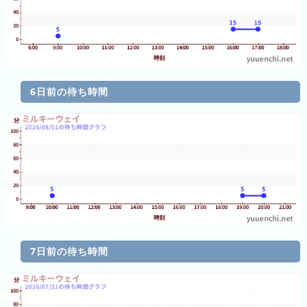
の
フ
混
雑
グ
ラ
フ
6日前の待ち時間
直
近
３
週
間
1
日
前
7日前の待ち時間
2
日
前