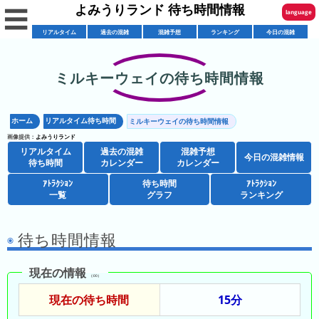
よみうりランド 待ち時間情報
☰
language
リアルタイム
過去の混雑
混雑予想
ランキング
今日の混雑
English
한국어
ミルキーウェイの待ち時間情報
リ
繁體中文
ア
ホーム
リアルタイム待ち時間
ミルキーウェイの待ち時間情報
简体中文
混
ル
画像提供：
よみうりランド
雑
タ
リアルタイム
過去の混雑
混雑予想
ภาษาไทย
今日の混雑情報
混
カ
待ち時間
カレンダー
カレンダー
イ
雑
レ
ム
ｱﾄﾗｸｼｮﾝ
待ち時間
ｱﾄﾗｸｼｮﾝ
日本語
レ
一覧
グラフ
ランキング
予
ン
待
ス
想
ダ
ち
シ
ト
カ
ー
時
待ち時間情報
ョ
ラ
レ
間
ア
ッ
ン
ン
現在の情報
ト
プ
一
（:00）
ダ
今
人
ラ
一
覧
ー
現在の待ち時間
15分
日
気
ク
覧