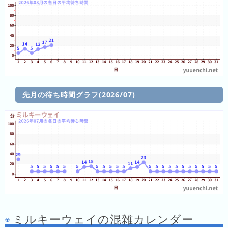
年
(月
ご
と)
2026
年
(日
ご
先月の待ち時間グラフ(2026/07)
と)
2025
年
(日
ご
と)
2024
年
ミルキーウェイの混雑カレンダー
(日