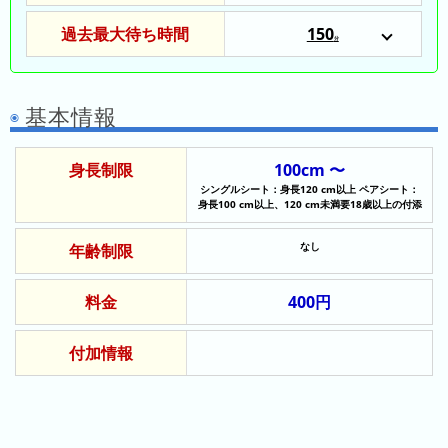
ン
過去最大待ち時間
150
キ
分
2025/12/25
ン
グ
基本情報
先
月
身長制限
100cm 〜
の
シングルシート：身長120 cm以上 ペアシート：
ラ
身長100 cm以上、120 cm未満要18歳以上の付添
ン
キ
なし
年齢制限
ン
グ
料金
400円
今
付加情報
年
の
ラ
ン