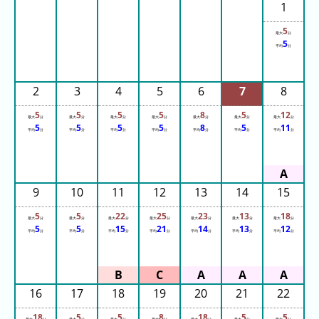
1
ガ
シ
5
最大
分
マ
5
平均
分
ス
パ
2
3
4
5
6
7
8
ー
ラ
5
5
5
5
8
5
12
最大
分
最大
分
最大
分
最大
分
最大
分
最大
分
最大
分
ン
5
5
5
5
8
5
11
平均
分
平均
分
平均
分
平均
分
平均
分
平均
分
平均
分
ド
八
景
9
10
11
12
13
14
15
島
5
5
22
25
23
13
18
最大
分
最大
分
最大
分
最大
分
最大
分
最大
分
最大
分
シ
5
5
15
21
14
13
12
平均
分
平均
分
平均
分
平均
分
平均
分
平均
分
平均
分
ー
パ
ラ
ダ
16
17
18
19
20
21
22
イ
18
5
5
8
18
5
5