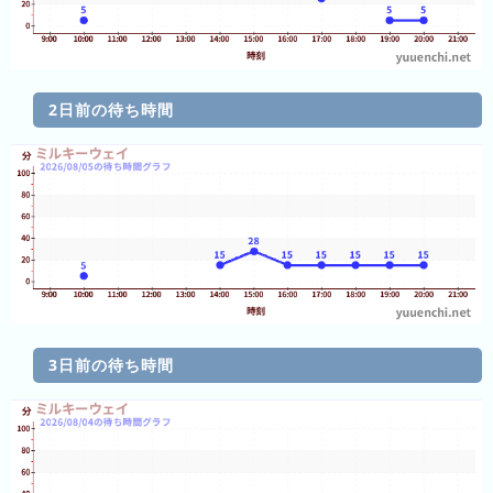
ン
グ
先
2日前の待ち時間
月
の
ラ
ン
キ
ン
グ
今
年
3日前の待ち時間
の
ラ
ン
キ
ン