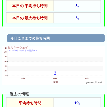
の
ラ
シ
本日の 平均待ち時間
5
ラ
ン
分
ョ
ン
キ
ン
本日の 最大待ち時間
5
キ
ン
一
分
ン
グ
覧
グ
今日これまでの待ち時間
昨
日
の
ラ
ン
キ
ン
グ
今
過去の情報
月
の
平均待ち時間
19
ラ
分