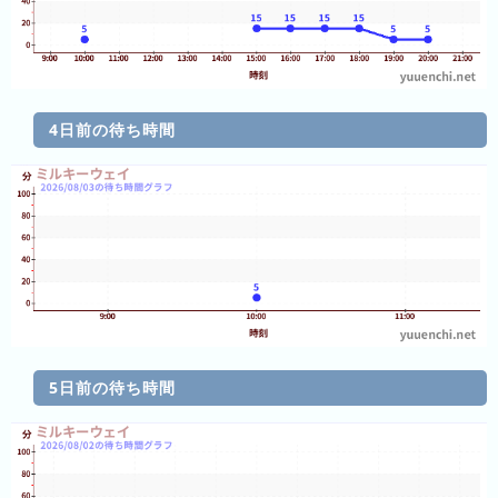
グ
去
年
の
4日前の待ち時間
ラ
ン
キ
ン
グ
今
待
日
ち
5日前の待ち時間
こ
時
れ
間
ま
グ
で
ラ