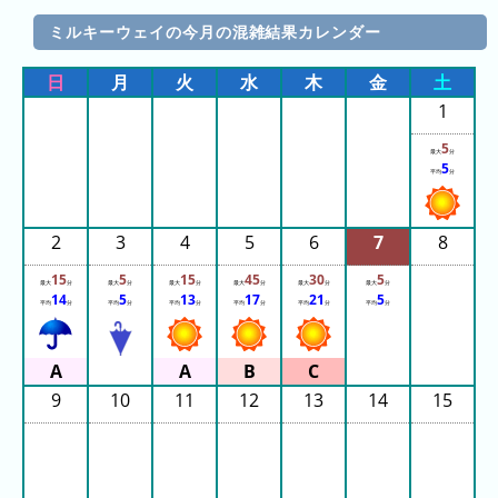
ご
と)
ミルキーウェイの今月の混雑結果カレンダー
2023
日
月
火
水
木
金
土
年
1
(日
5
ご
最大
分
5
平均
分
と)
待
2
3
4
5
6
7
8
ち
時
15
5
15
45
30
5
最大
分
最大
分
最大
分
最大
分
最大
分
最大
分
14
5
13
17
21
5
間
平均
分
平均
分
平均
分
平均
分
平均
分
平均
分
グ
ラ
フ
9
10
11
12
13
14
15
一
覧