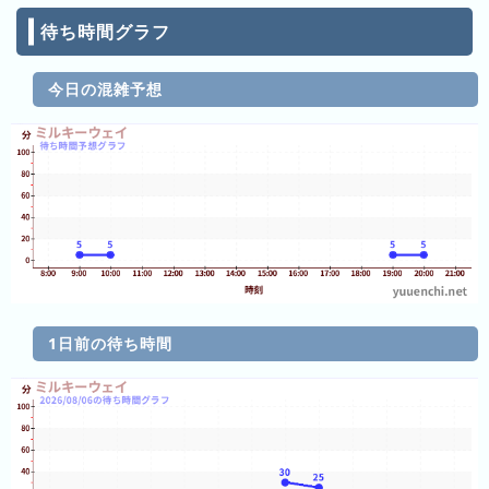
ン
キ
待ち時間グラフ
キ
ン
ン
グ
グ
今日の混雑予想
昨
日
の
ラ
ン
キ
ン
グ
1日前の待ち時間
今
月
の
ラ
ン
キ