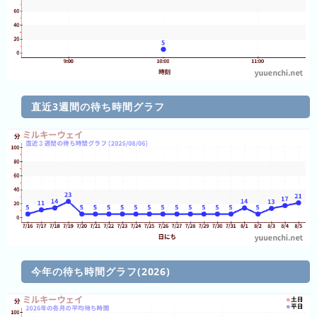
3
日
前
4
日
直近3週間の待ち時間グラフ
前
5
日
前
6
日
前
7
今年の待ち時間グラフ(2026)
日
前