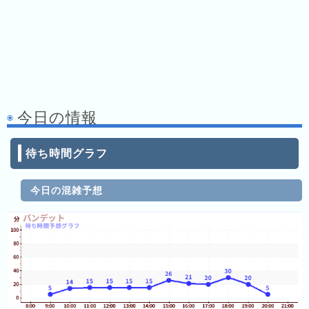
キ
ン
グ
去
年
の
今日の情報
ラ
ン
キ
待ち時間グラフ
ン
グ
今日の混雑予想
今
混
日
雑
の
ラ
ラ
ン