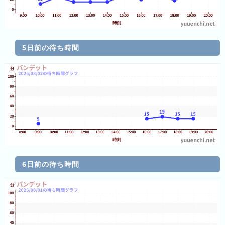
グ
去
年
5日前の待ち時間
の
ラ
ン
キ
ン
グ
今
待
6日前の待ち時間
日
ち
こ
時
れ
間
ま
グ
で
ラ