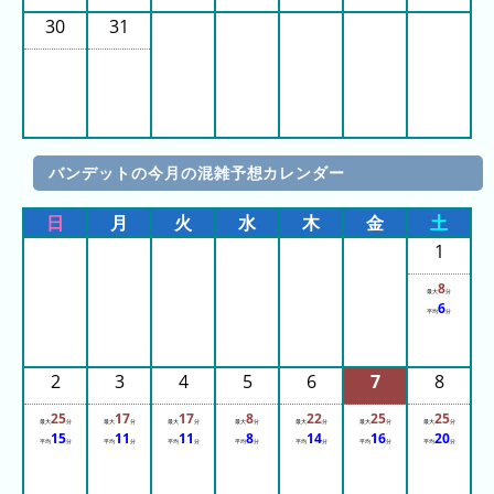
30
31
ピ
待
ュ
ち
ー
時
ロ
間
ラ
リ
バンデットの今月の混雑予想カレンダー
ン
ン
ド
ク
日
月
火
水
木
金
土
集
1
東
京
8
最大
分
ド
6
平均
分
ー
ム
2
3
4
5
6
7
8
シ
テ
25
17
17
8
22
25
25
最大
分
最大
分
最大
分
最大
分
最大
分
最大
分
最大
分
ィ
15
11
11
8
14
16
20
平均
分
平均
分
平均
分
平均
分
平均
分
平均
分
平均
分
ナ