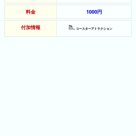
ン
料金
1000円
キ
ン
グ
付加情報
コースターアトラクション
先
月
の
ラ
ン
キ
ン
グ
今
年
の
ラ
ン