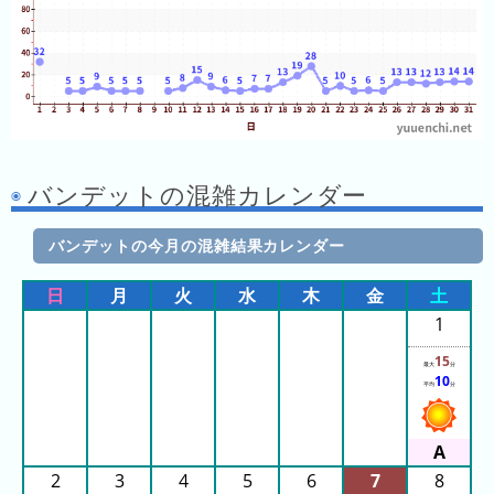
年
(月
ご
と)
2026
年
(日
バンデットの混雑カレンダー
ご
と)
バンデットの今月の混雑結果カレンダー
2025
日
月
火
水
木
金
土
年
1
(日
ご
15
最大
分
と)
10
平均
分
2024
年
(日
2
3
4
5
6
7
8