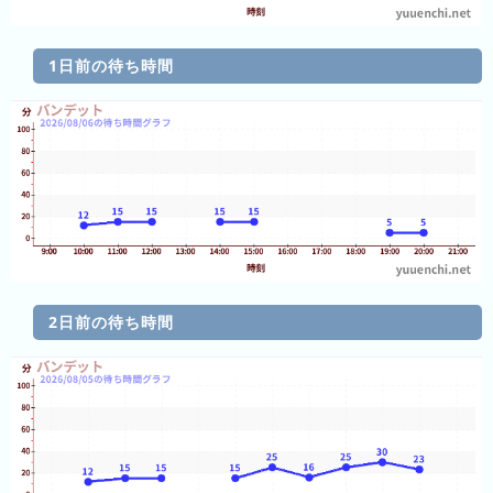
ン
キ
キ
ン
ン
グ
1日前の待ち時間
グ
昨
日
の
ラ
ン
キ
ン
グ
2日前の待ち時間
今
月
の
ラ
ン
キ