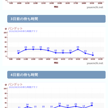
ン
グ
3日前の待ち時間
先
月
の
ラ
ン
キ
ン
グ
今
4日前の待ち時間
年
の
ラ
ン
キ
ン