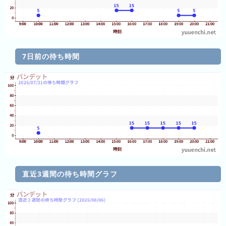
の
フ
混
雑
グ
ラ
7日前の待ち時間
フ
直
近
３
週
間
1
日
直近3週間の待ち時間グラフ
前
2
日
前