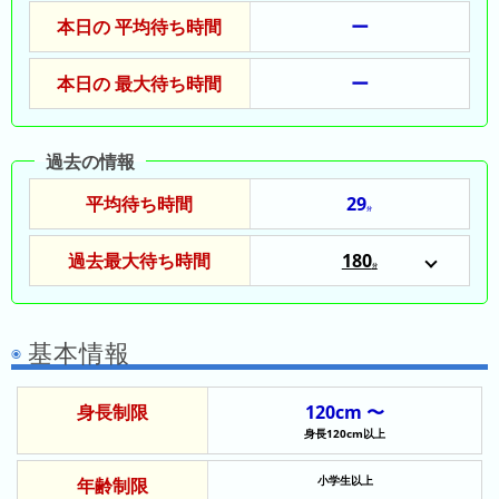
の
ラ
シ
本日の 平均待ち時間
ー
ラ
ン
ョ
ン
キ
ン
本日の 最大待ち時間
ー
キ
ン
一
ン
グ
覧
グ
過去の情報
昨
平均待ち時間
29
日
分
の
過去最大待ち時間
180
ラ
分
2024/12/25
ン
2025/11/23
キ
2025/12/25
ン
基本情報
グ
今
身長制限
120cm 〜
身長120cm以上
月
の
小学生以上
年齢制限
ラ