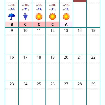
ご
30
30
30
30
15
と)
最大
分
最大
分
最大
分
最大
分
最大
分
16
21
22
21
13
平均
分
平均
分
平均
分
平均
分
平均
分
2023
年
(日
9
10
11
12
13
14
15
ご
と)
待
ち
16
17
18
19
20
21
22
時
間
グ
ラ
フ
23
24
25
26
27
28
29
一
覧