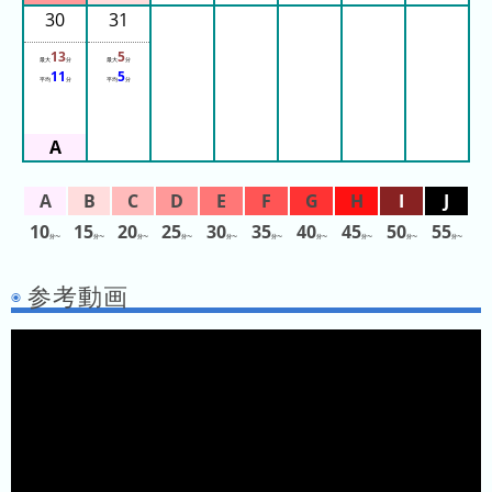
ス
30
31
那
13
5
最大
分
最大
分
11
5
須
平均
分
平均
分
ハ
イ
ラ
ン
ド
10
15
20
25
30
35
40
45
50
55
パ
分〜
分〜
分〜
分〜
分〜
分〜
分〜
分〜
分〜
分〜
ー
参考動画
ク
よ
み
う
り
ラ
ン