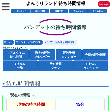
よみうりランド 待ち時間情報
☰
language
リアルタイム
過去の混雑
混雑予想
ランキング
今日の混雑
English
한국어
バンデットの待ち時間情報
リ
繁體中文
ア
ホーム
リアルタイム待ち時間
バンデットの待ち時間情報
简体中文
混
ル
画像提供：
よみうりランド
雑
タ
リアルタイム
過去の混雑
混雑予想
ภาษาไทย
今日の混雑情報
混
カ
待ち時間
カレンダー
カレンダー
イ
雑
レ
ム
ｱﾄﾗｸｼｮﾝ
待ち時間
ｱﾄﾗｸｼｮﾝ
日本語
レ
一覧
グラフ
ランキング
予
ン
待
ス
想
ダ
ち
シ
ト
カ
ー
時
待ち時間情報
ョ
ラ
レ
間
ア
ッ
ン
ン
現在の情報
ト
プ
一
（:00）
ダ
今
人
ラ
一
覧
ー
現在の待ち時間
15分
日
気
ク
覧