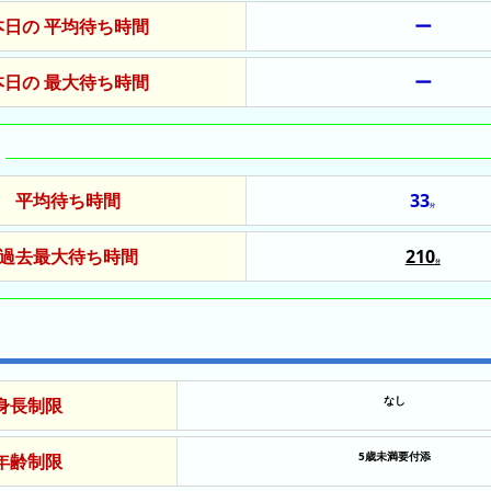
本日の 平均待ち時間
ー
本日の 最大待ち時間
ー
平均待ち時間
33
分
過去最大待ち時間
210
分
2025/12/25
2025/12/30
なし
身長制限
5歳未満要付添
年齢制限