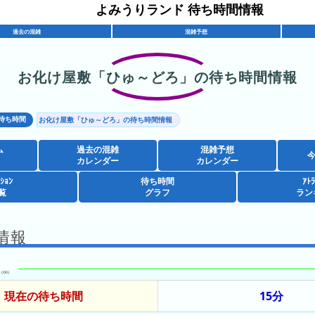
よみうりランド 待ち時間情報
過去の混雑
混雑予想
お化け屋敷「ひゅ～どろ」の待ち時間情報
待ち時間
お化け屋敷「ひゅ～どろ」の待ち時間情報
ム
過去の混雑
混雑予想
カレンダー
カレンダー
ｸｼｮﾝ
待ち時間
ｱﾄﾗ
覧
グラフ
ラン
情報
（:00）
現在の待ち時間
15分