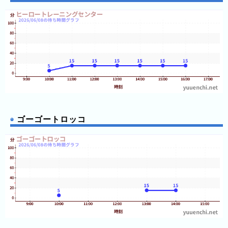
2026
年
(月
ご
と)
2025
年
(月
ご
ゴーゴートロッコ
と)
2024
年
(月
ご
と)
2023