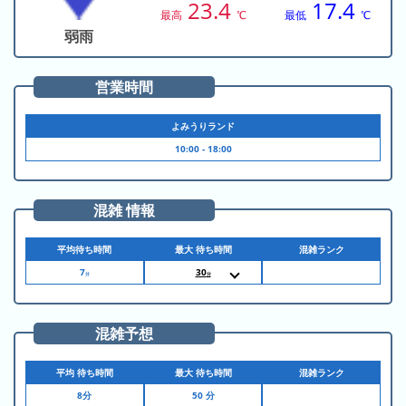
の
23.4
17.4
ラ
シ
最高
℃
最低
℃
ラ
ン
ョ
弱雨
ン
キ
ン
キ
ン
一
営業時間
ン
グ
覧
グ
よみうりランド
昨
10:00 - 18:00
日
の
混雑 情報
ラ
ン
平均待ち時間
最大 待ち時間
混雑ランク
キ
7
30
ン
分
分
10:30
スピンランウェイ
グ
10:35
スピンランウェイ
10:40
スピンランウェイ
10:45
スピンランウェイ
混雑予想
今
10:45
カスタムガレージ
月
10:50
スピンランウェイ
10:50
カスタムガレージ
平均 待ち時間
最大 待ち時間
混雑ランク
の
10:55
スピンランウェイ
10:55
カスタムガレージ
8分
50 分
ラ