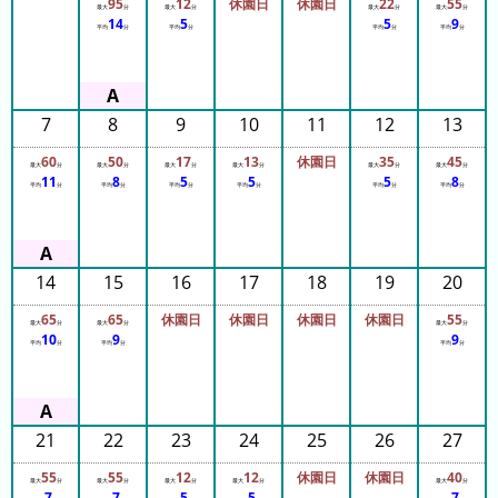
95
12
休園日
休園日
22
55
ガ
最大
分
最大
分
最大
分
最大
分
14
5
5
9
平均
分
平均
分
平均
分
平均
分
シ
マ
ス
パ
7
8
9
10
11
12
13
ー
60
50
17
13
休園日
35
45
最大
分
最大
分
最大
分
最大
分
最大
分
最大
分
ラ
11
8
5
5
5
8
平均
分
平均
分
平均
分
平均
分
平均
分
平均
分
ン
ド
八
14
15
16
17
18
19
20
景
65
65
休園日
休園日
休園日
休園日
55
島
最大
分
最大
分
最大
分
10
9
9
平均
分
平均
分
平均
分
シ
ー
パ
ラ
21
22
23
24
25
26
27
ダ
55
55
12
12
休園日
休園日
40
イ
最大
分
最大
分
最大
分
最大
分
最大
分
7
7
5
5
7