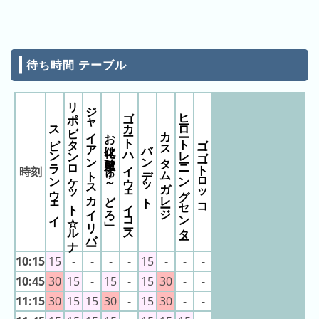
キ
11:35
お化け屋敷「ひゅ
～どろ」
ン
11:40
スピンランウェイ
11:40
お化け屋敷「ひゅ
グ
～どろ」
12:10
お化け屋敷「ひゅ
待ち時間 テーブル
去
～どろ」
12:15
スピンランウェイ
年
12:15
お化け屋敷「ひゅ
リポビタンロケット☆ルナ
の
～どろ」
ジャイアントスカイリバー
ゴーカート ハイウェイコース
12:20
お化け屋敷「ひゅ
ヒーロートレーニングセンター
ラ
～どろ」
スピンランウェイ
カスタムガレージ
お化け屋敷「ひゅ～どろ」
12:25
お化け屋敷「ひゅ
ン
ゴーゴートロッコ
～どろ」
バンデット
キ
12:30
お化け屋敷「ひゅ
～どろ」
ン
時刻
12:35
お化け屋敷「ひゅ
グ
～どろ」
12:40
お化け屋敷「ひゅ
～どろ」
12:45
お化け屋敷「ひゅ
～どろ」
12:50
お化け屋敷「ひゅ
～どろ」
今
混
10:15
15
-
-
-
-
15
-
-
-
12:55
お化け屋敷「ひゅ
日
～どろ」
雑
10:45
30
15
-
15
-
15
30
-
-
13:00
お化け屋敷「ひゅ
の
ラ
～どろ」
11:15
30
15
15
30
-
15
30
-
-
13:05
お化け屋敷「ひゅ
ラ
ン
～どろ」