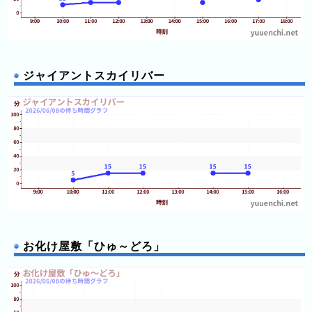
グ
16:30
お化け屋敷「ひゅ
～どろ」
16:35
お化け屋敷「ひゅ
去
～どろ」
年
16:40
スピンランウェイ
16:40
お化け屋敷「ひゅ
の
～どろ」
ジャイアントスカイリバー
16:45
スピンランウェイ
ラ
16:45
お化け屋敷「ひゅ
ン
～どろ」
17:30
リポビタンロケッ
キ
ト☆ルナ
ン
17:35
リポビタンロケッ
ト☆ルナ
グ
今
待
日
ち
お化け屋敷「ひゅ～どろ」
こ
時
れ
間
ま
グ
で
ラ