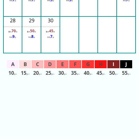
平均
分
平均
分
平均
分
平均
分
平均
分
ス
那
28
29
30
須
ハ
70
50
45
最大
分
最大
分
最大
分
9
8
7
イ
平均
分
平均
分
平均
分
ラ
ン
ド
パ
10
15
20
25
30
35
40
45
50
55
ー
分〜
分〜
分〜
分〜
分〜
分〜
分〜
分〜
分〜
分〜
ク
よ
み
う
り
ラ
ン