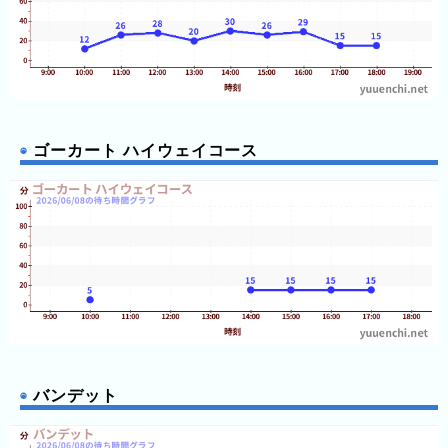
の
フ
混
雑
グ
ラ
フ
ゴーカート ハイウェイコース
直
近
３
週
間
1
日
前
2
バンデット
日
前