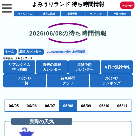
よみうりランド 待ち時間情報
☰
language
リアルタイム
過去の混雑
混雑予想
ランキング
今日の混雑
English
한국어
2026/06/08の待ち時間情報
リ
繁體中文
ア
ホーム
混雑 カレンダー
2026/06/08の待ち時間情報
简体中文
混
ル
画像提供：
よみうりランド
雑
タ
リアルタイム
過去の混雑
混雑予想
ภาษาไทย
今日の混雑情報
混
カ
待ち時間
カレンダー
カレンダー
イ
雑
レ
ム
ｱﾄﾗｸｼｮﾝ
待ち時間
ｱﾄﾗｸｼｮﾝ
日本語
レ
一覧
グラフ
ランキング
予
ン
待
ス
想
ダ
ち
シ
ト
カ
ー
時
ョ
ラ
レ
06/05
06/06
06/07
06/08
06/09
06/10
06/11
間
ア
ッ
ン
ン
ト
プ
一
ダ
実際の天気
今
人
ラ
一
覧
ー
日
気
ク
覧