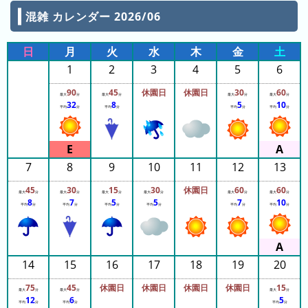
ご
混雑 カレンダー 2026/06
と)
2023
日
月
火
水
木
金
土
年
1
2
3
4
5
6
(日
90
45
休園日
休園日
30
60
ご
最大
分
最大
分
最大
分
最大
分
32
8
5
10
平均
分
平均
分
平均
分
平均
分
と)
待
ち
7
8
9
10
11
12
13
時
間
45
30
15
30
休園日
60
60
最大
分
最大
分
最大
分
最大
分
最大
分
最大
分
8
7
5
5
7
10
グ
平均
分
平均
分
平均
分
平均
分
平均
分
平均
分
ラ
フ
一
14
15
16
17
18
19
20
覧
75
45
休園日
休園日
休園日
休園日
15
最大
分
最大
分
最大
分
12
6
5
平均
分
平均
分
平均
分