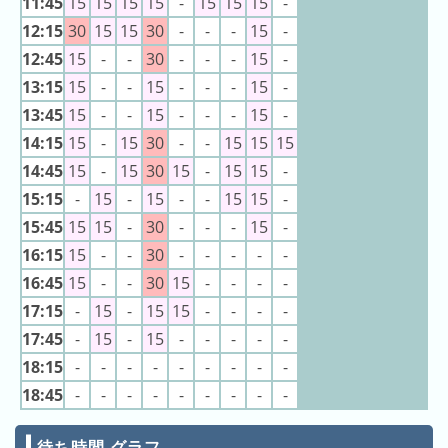
11:45
15
15
15
15
-
15
15
15
-
ン
キ
13:10
お化け屋敷「ひゅ
～どろ」
キ
12:15
30
15
15
30
-
-
-
15
-
ン
13:15
お化け屋敷「ひゅ
ン
～どろ」
グ
12:45
15
-
-
30
-
-
-
15
-
14:00
お化け屋敷「ひゅ
グ
～どろ」
13:15
15
-
-
15
-
-
-
15
-
14:05
お化け屋敷「ひゅ
13:45
15
-
-
15
-
-
-
15
-
～どろ」
昨
14:10
お化け屋敷「ひゅ
日
14:15
15
-
15
30
-
-
15
15
15
～どろ」
14:15
お化け屋敷「ひゅ
の
14:45
15
-
15
30
15
-
15
15
-
～どろ」
ラ
14:20
お化け屋敷「ひゅ
15:15
-
15
-
15
-
-
15
15
-
～どろ」
ン
14:25
お化け屋敷「ひゅ
15:45
15
15
-
30
-
-
-
15
-
～どろ」
キ
14:30
お化け屋敷「ひゅ
16:15
15
-
-
30
-
-
-
-
-
ン
～どろ」
14:35
お化け屋敷「ひゅ
16:45
15
-
-
30
15
-
-
-
-
グ
～どろ」
14:40
お化け屋敷「ひゅ
17:15
-
15
-
15
15
-
-
-
-
今
～どろ」
17:45
-
15
-
15
-
-
-
-
-
14:45
お化け屋敷「ひゅ
月
～どろ」
18:15
-
-
-
-
-
-
-
-
-
14:50
お化け屋敷「ひゅ
の
～どろ」
18:45
-
-
-
-
-
-
-
-
-
ラ
14:55
お化け屋敷「ひゅ
～どろ」
ン
15:00
お化け屋敷「ひゅ
キ
～どろ」
待ち時間 グラフ