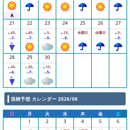
ピ
待
ュ
ち
21
22
23
24
25
26
27
ー
時
45
45
5
15
休園日
休園日
5
ロ
間
最大
分
最大
分
最大
分
最大
分
最大
分
7
7
5
5
5
平均
分
平均
分
平均
分
平均
分
平均
分
ラ
リ
ン
ン
ド
ク
28
29
30
集
東
45
30
15
最大
分
最大
分
最大
分
6
7
5
京
平均
分
平均
分
平均
分
ド
ー
ム
混雑予想 カレンダー 2026/06
シ
テ
日
月
火
水
木
金
土
ィ
1
2
3
4
5
6
ナ