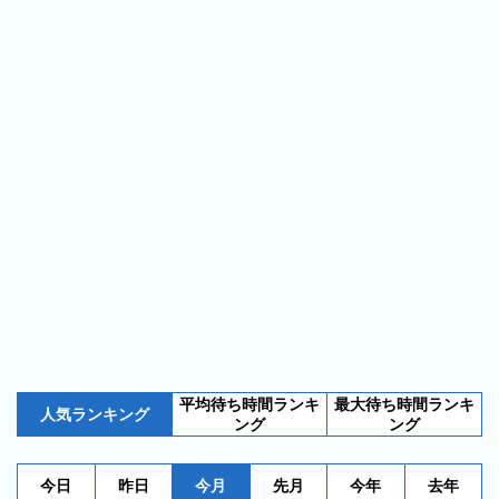
ス
ガ
シ
テ
イ
ョ
ン
ド
ン
ボ
一
ス
覧
と
は
今
人
日
気
の
ラ
ラ
ン
ン
キ
平均待ち時間ランキ
最大待ち時間ランキ
キ
ン
人気ランキング
ング
ング
ン
グ
グ
今日
昨日
今月
先月
今年
去年