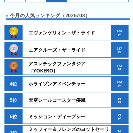
昨
日
今月の人気ランキング（2026/08）
の
ラ
ン
369
エヴァンゲリオン・ザ・ライド
pt
キ
ン
287
エアクルーズ・ザ・ライド
グ
pt
アスレチックファンタジア
今
172
pt
［YOKERO］
月
の
106
4位
ホライゾンアドベンチャー
ラ
pt
ン
キ
86
5位
天空レールコースター疾風
pt
ン
グ
79
6位
ミッション・ディープシー
pt
先
ミッフィー＆フレンズのヨットセーリ
月
70
7位