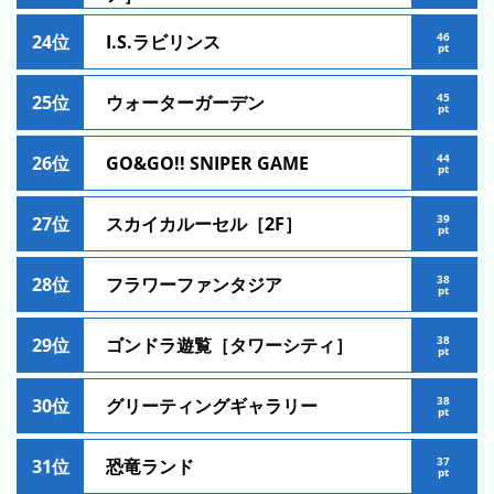
の
ラ
46
24位
I.S.ラビリンス
pt
ン
キ
45
25位
ウォーターガーデン
pt
ン
グ
44
26位
GO&GO!! SNIPER GAME
pt
今
月
39
27位
スカイカルーセル［2F］
pt
の
ラ
38
28位
フラワーファンタジア
ン
pt
キ
ン
38
29位
ゴンドラ遊覧［タワーシティ］
pt
グ
38
30位
グリーティングギャラリー
先
pt
月
の
37
31位
恐竜ランド
pt
ラ