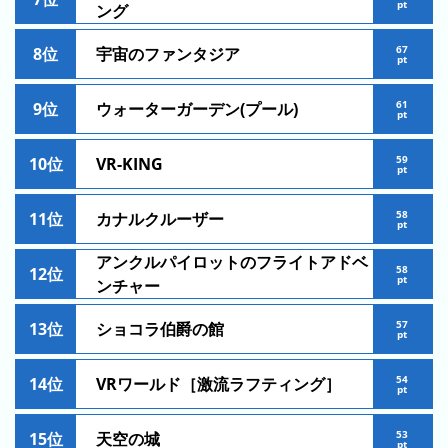
pt
ング
の
ラ
67
8位
宇宙のファンタジア
pt
ン
キ
61
9位
ウォーターガーデン(プール)
ン
pt
グ
59
10位
VR-KING
pt
今
年
58
11位
カナルクルーザー
の
pt
ラ
アンクルパイロットのフライトアドベ
58
12位
ン
pt
ンチャー
キ
ン
57
13位
ショコラ伯爵の館
pt
グ
54
14位
VRワールド［激流ラフティング］
去
pt
年
の
53
15位
天空の城
pt