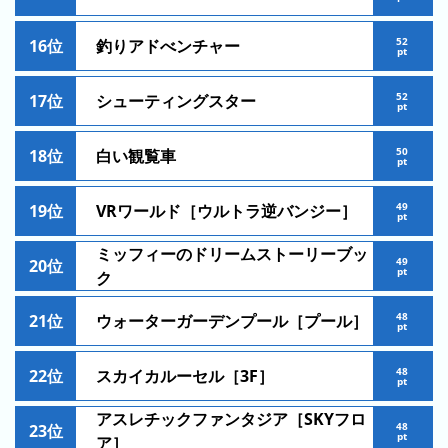
ラ
ン
52
16位
釣りアドべンチャー
pt
キ
ン
52
17位
シューティングスター
グ
pt
50
18位
白い観覧車
pt
今
混
49
19位
VRワールド［ウルトラ逆バンジー］
pt
日
雑
の
ラ
ミッフィーのドリームストーリーブッ
49
20位
ラ
pt
ン
ク
ン
キ
48
キ
21位
ウォーターガーデンプール［プール］
ン
pt
ン
グ
グ
48
22位
スカイカルーセル［3F］
pt
昨
アスレチックファンタジア［SKYフロ
48
23位
日
pt
ア］