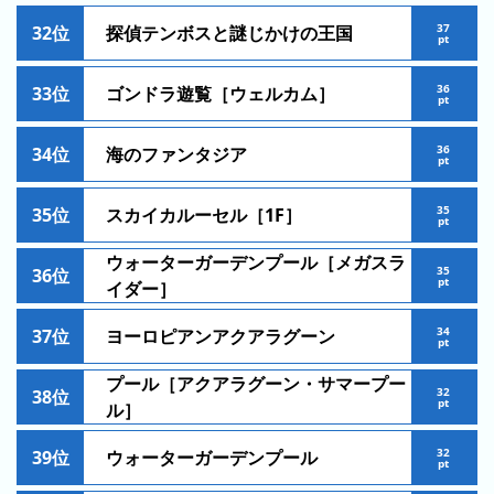
ン
37
32位
探偵テンボスと謎じかけの王国
pt
キ
ン
36
33位
ゴンドラ遊覧［ウェルカム］
グ
pt
今
36
34位
海のファンタジア
pt
年
の
35
35位
スカイカルーセル［1F］
pt
ラ
ン
ウォーターガーデンプール［メガスラ
35
36位
キ
pt
イダー］
ン
グ
34
37位
ヨーロピアンアクアラグーン
pt
去
プール［アクアラグーン・サマープー
32
38位
年
pt
ル］
の
ラ
32
39位
ウォーターガーデンプール
pt
ン