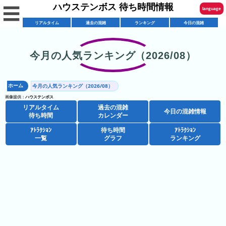
ハウステンボス 待ち時間情報
☰
language
リアルタイム
過去の混雑
ランキング
今日の混雑
English
한국어
今月の人気ランキング（2026/08）
リ
繁體中文
ア
ホーム
今月の人気ランキング（2026/08）
简体中文
混
ル
画像提供：
ハウステンボス
雑
タ
リアルタイム
過去の混雑
ภาษาไทย
今日の混雑情報
混
カ
待ち時間
カレンダー
イ
雑
レ
ム
ｱﾄﾗｸｼｮﾝ
待ち時間
ｱﾄﾗｸｼｮﾝ
日本語
レ
一覧
グラフ
ランキング
予
ン
待
ス
想
ダ
ち
シ
ト
カ
ー
時
ョ
ラ
レ
間
ア
ッ
ン
ン
ト
プ
一
ダ
ハ
攻
ラ
一
覧
ー
ウ
略
ク
覧