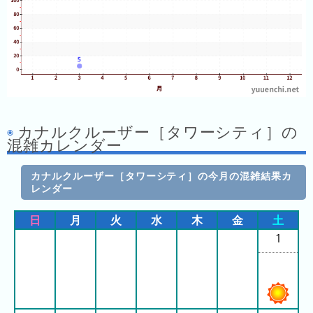
ラ
ン
キ
ン
グ
カナルクルーザー［タワーシティ］の
今
混雑カレンダー
混
日
雑
の
ラ
カナルクルーザー［タワーシティ］の今月の混雑結果カ
レンダー
ラ
ン
ン
キ
日
月
火
水
木
金
土
キ
ン
1
ン
グ
グ
昨
日