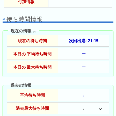
付加情報
昨
日
の
待ち時間情報
ラ
ン
現在の情報
キ
（:00）
ン
現在の待ち時間
次回出港: 21:15
グ
本日の 平均待ち時間
ー
今
月
本日の 最大待ち時間
ー
の
ラ
ン
過去の情報
キ
ン
平均待ち時間
分
グ
過去最大待ち時間
先
分
月