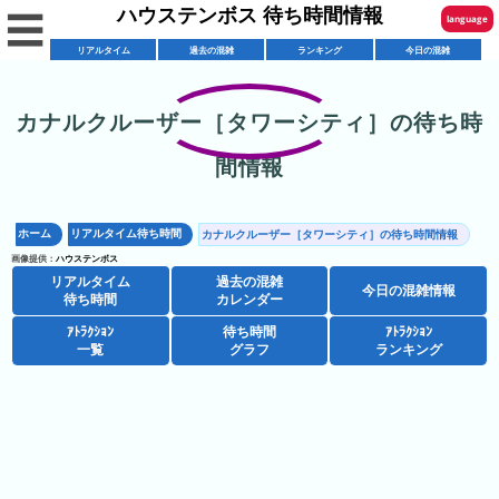
ハウステンボス 待ち時間情報
☰
language
リアルタイム
過去の混雑
ランキング
今日の混雑
English
한국어
カナルクルーザー［タワーシティ］の待ち時
リ
繁體中文
間情報
ア
简体中文
混
ル
雑
タ
ホーム
リアルタイム待ち時間
カナルクルーザー［タワーシティ］の待ち時間情報
ภาษาไทย
混
カ
イ
画像提供：
ハウステンボス
雑
レ
リアルタイム
過去の混雑
ム
日本語
今日の混雑情報
待ち時間
カレンダー
レ
予
ン
待
ス
ｱﾄﾗｸｼｮﾝ
待ち時間
ｱﾄﾗｸｼｮﾝ
想
ダ
ち
一覧
グラフ
ランキング
シ
ト
カ
ー
時
ョ
ラ
レ
間
ア
ッ
ン
ン
ト
プ
一
ダ
ハ
攻
ラ
一
覧
ー
ウ
略
ク
覧