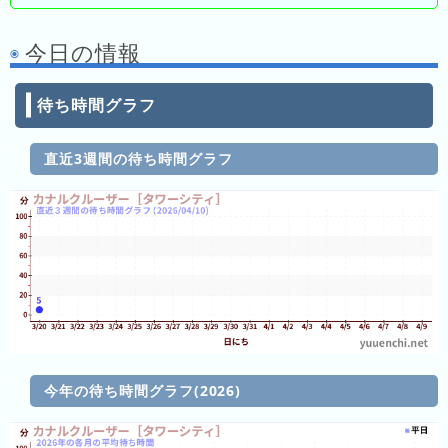
の
ラ
今日の情報
ン
キ
待ち時間グラフ
ン
グ
直近3週間の待ち時間グラフ
今
年
の
ラ
ン
キ
ン
グ
去
今年の待ち時間グラフ(2026)
年
の