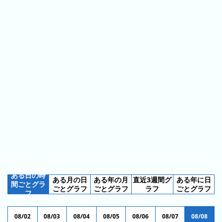
ス
ガ
シ
テ
イ
ョ
ン
ド
ン
ボ
一
ス
覧
と
は
今
人
日
気
の
ラ
ラ
ン
ン
キ
ある日の時
ある月の日
ある年の月
直近3週間グ
ある年に日
キ
ン
間ごとグラ
ごとグラフ
ごとグラフ
ラフ
ごとグラフ
フ
ン
グ
グ
08/02
08/03
08/04
08/05
08/06
08/07
08/08