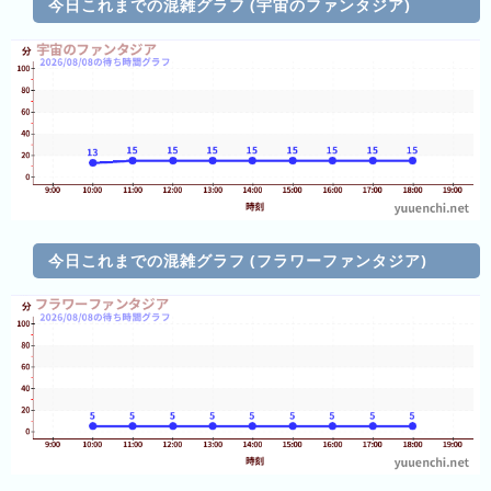
今日これまでの混雑グラフ (宇宙のファンタジア)
前
5
日
前
6
日
前
7
今日これまでの混雑グラフ (フラワーファンタジア)
日
前
2026
年
(月
ご
と)
2025