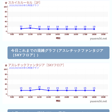
直
近
３
週
間
1
日
前
今日これまでの混雑グラフ (アスレチックファンタジア
［SKYフロア］)
2
日
前
3
日
前
4
日