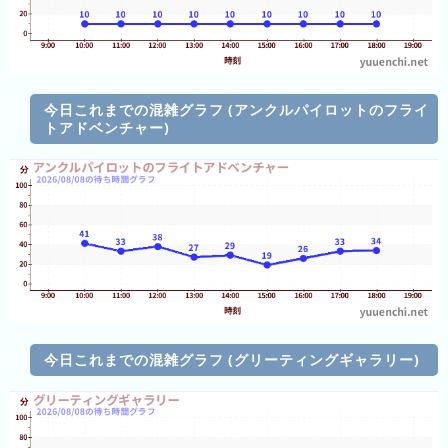
ン
ン
ド
ク
集
東
京
今日これまでの混雑グラフ (アンクルパイロットのフライ
ド
トアドベンチャー)
ー
ム
シ
テ
ィ
ナ
ガ
シ
マ
今日これまでの混雑グラフ (グリーティングギャラリー)
ス
パ
ー