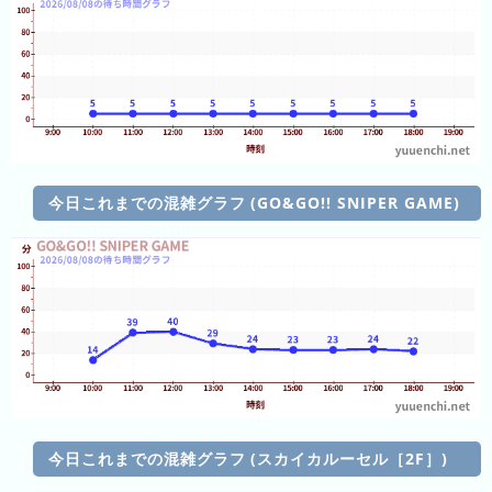
キ
ン
グ
今
待
日
今日これまでの混雑グラフ (GO&GO!! SNIPER GAME)
ち
こ
時
れ
間
ま
グ
で
ラ
の
フ
混
雑
グ
ラ
今日これまでの混雑グラフ (スカイカルーセル［2F］)
フ