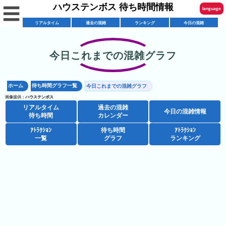
ハウステンボス 待ち時間情報
☰
language
リアルタイム
過去の混雑
ランキング
今日の混雑
English
한국어
今日これまでの混雑グラフ
リ
繁體中文
ア
ホーム
待ち時間グラフ一覧
今日これまでの混雑グラフ
简体中文
混
ル
画像提供：
ハウステンボス
雑
タ
リアルタイム
過去の混雑
ภาษาไทย
今日の混雑情報
混
カ
待ち時間
カレンダー
イ
雑
レ
ム
ｱﾄﾗｸｼｮﾝ
待ち時間
ｱﾄﾗｸｼｮﾝ
日本語
レ
一覧
グラフ
ランキング
予
ン
待
ス
想
ダ
ち
シ
ト
カ
ー
時
ョ
ラ
レ
間
ア
ッ
ン
ン
ト
プ
一
ダ
ハ
攻
ラ
一
覧
ー
ウ
略
ク
覧