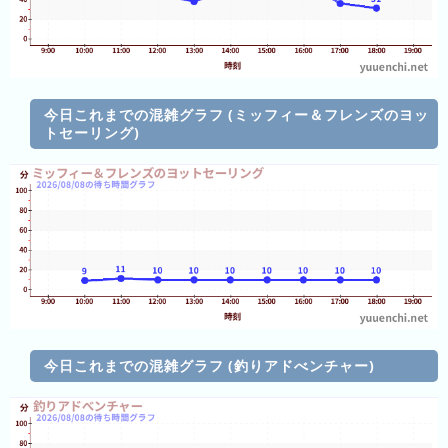
ラ
ン
キ
ン
グ
今日これまでの混雑グラフ (ミッフィー＆フレンズのヨッ
トセーリング)
今
混
日
雑
の
ラ
ラ
ン
ン
キ
キ
ン
ン
グ
今日これまでの混雑グラフ (釣りアドべンチャー)
グ
昨
日