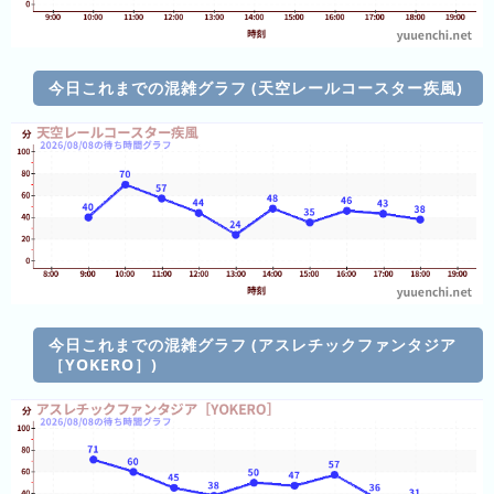
の
ラ
ン
今日これまでの混雑グラフ (天空レールコースター疾風)
キ
ン
グ
今
年
の
ラ
ン
キ
今日これまでの混雑グラフ (アスレチックファンタジア
ン
［YOKERO］)
グ
去
年
の