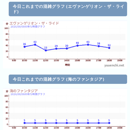
年
今日これまでの混雑グラフ (エヴァンゲリオン・ザ・ライ
ド)
(月
ご
と)
2024
年
(月
ご
と)
2023
今日これまでの混雑グラフ (海のファンタジア)
年
(月
ご
と)
2026
年