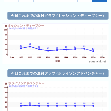
昨
日
の
今日これまでの混雑グラフ (ミッション・ディープシー)
ラ
ン
キ
ン
グ
今
月
の
ラ
今日これまでの混雑グラフ (ホライゾンアドベンチャー)
ン
キ
ン
グ
先
月