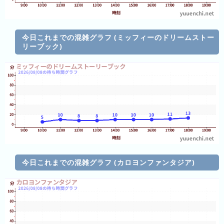
と)
待
ち
今日これまでの混雑グラフ (ミッフィーのドリームストー
リーブック)
時
間
グ
ラ
フ
一
覧
今日これまでの混雑グラフ (カロヨンファンタジア)
ピ
待
ュ
ち
ー
時
ロ
間
ラ
リ