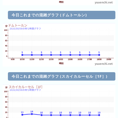
(日
ご
と)
今日これまでの混雑グラフ (ドムトールン)
2025
年
(日
ご
と)
2024
年
(日
今日これまでの混雑グラフ (スカイカルーセル［1F］)
ご
と)
2023
年
(日
ご