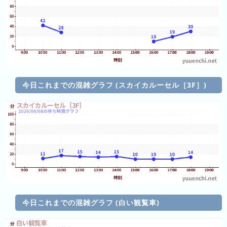
ン
キ
ン
グ
今
年
今日これまでの混雑グラフ (スカイカルーセル［3F］)
の
ラ
ン
キ
ン
グ
去
年
の
今日これまでの混雑グラフ (白い観覧車)
ラ
ン