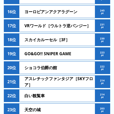
ラ
ン
245
16位
ヨーロピアンアクアラグーン
pt
キ
ン
231
17位
VRワールド［ウルトラ逆バンジー］
グ
pt
230
18位
スカイカルーセル［3F］
pt
今
混
223
19位
GO&GO!! SNIPER GAME
pt
日
雑
の
ラ
222
20位
ショコラ伯爵の館
ラ
pt
ン
ン
キ
アスレチックファンタジア［SKYフロ
214
キ
21位
ン
pt
ア］
ン
グ
グ
214
22位
白い観覧車
pt
昨
203
23位
天空の城
日
pt