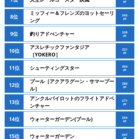
pt
の
ミッフィー＆フレンズのヨットセーリ
ラ
343
8位
pt
ング
ン
キ
339
9位
釣りアドべンチャー
ン
pt
グ
アスレチックファンタジア
321
10位
pt
［YOKERO］
今
年
304
11位
シューティングスター
の
pt
ラ
プール［アクアラグーン・サマープー
280
12位
ン
pt
ル］
キ
アンクルパイロットのフライトアドベ
ン
271
13位
pt
ンチャー
グ
254
14位
ウォーターガーデン(プール)
去
pt
年
の
247
15位
ウォーターガーデン
pt