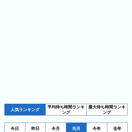
ス
ガ
シ
テ
イ
ョ
ン
ド
ン
ボ
一
ス
覧
と
は
今
人
日
気
の
ラ
ラ
ン
ン
キ
平均待ち時間ランキ
最大待ち時間ランキ
キ
ン
人気ランキング
ング
ング
ン
グ
グ
今日
昨日
今月
先月
今年
去年