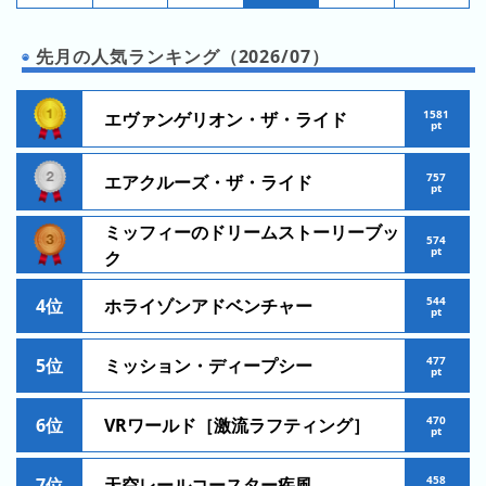
昨
日
先月の人気ランキング（2026/07）
の
ラ
ン
1581
エヴァンゲリオン・ザ・ライド
pt
キ
ン
757
エアクルーズ・ザ・ライド
グ
pt
ミッフィーのドリームストーリーブッ
今
574
pt
ク
月
の
544
4位
ホライゾンアドベンチャー
ラ
pt
ン
キ
477
5位
ミッション・ディープシー
pt
ン
グ
470
6位
VRワールド［激流ラフティング］
pt
先
月
458
7位
天空レールコースター疾風