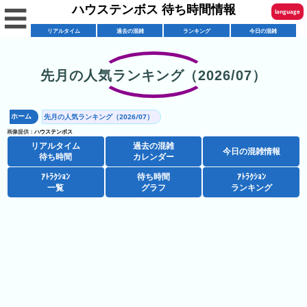
ハウステンボス 待ち時間情報
☰
language
リアルタイム
過去の混雑
ランキング
今日の混雑
English
한국어
先月の人気ランキング（2026/07）
リ
繁體中文
ア
ホーム
先月の人気ランキング（2026/07）
简体中文
混
ル
画像提供：
ハウステンボス
雑
タ
リアルタイム
過去の混雑
ภาษาไทย
今日の混雑情報
混
カ
待ち時間
カレンダー
イ
雑
レ
ム
ｱﾄﾗｸｼｮﾝ
待ち時間
ｱﾄﾗｸｼｮﾝ
日本語
レ
一覧
グラフ
ランキング
予
ン
待
ス
想
ダ
ち
シ
ト
カ
ー
時
ョ
ラ
レ
間
ア
ッ
ン
ン
ト
プ
一
ダ
ハ
攻
ラ
一
覧
ー
ウ
略
ク
覧