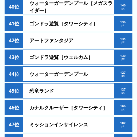
ウォーターガーデンプール［メガスラ
キ
140
40位
pt
イダー］
ン
グ
136
41位
ゴンドラ遊覧［タワーシティ］
pt
135
42位
アートファンタジア
pt
今
待
日
130
ち
43位
ゴンドラ遊覧［ウェルカム］
pt
こ
時
れ
間
127
44位
ウォーターガーデンプール
pt
ま
グ
で
ラ
127
45位
恐竜ランド
の
pt
フ
混
106
雑
46位
カナルクルーザー［タワーシティ］
pt
グ
ラ
102
47位
ミッションインサイレンス
pt
フ