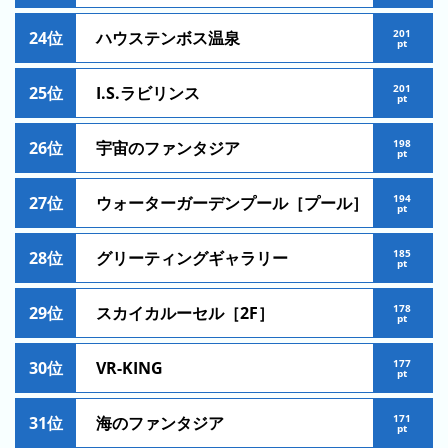
の
ラ
201
24位
ハウステンボス温泉
pt
ン
キ
201
25位
I.S.ラビリンス
pt
ン
グ
198
26位
宇宙のファンタジア
pt
今
月
194
27位
ウォーターガーデンプール［プール］
pt
の
ラ
185
28位
グリーティングギャラリー
ン
pt
キ
ン
178
29位
スカイカルーセル［2F］
pt
グ
177
30位
VR-KING
先
pt
月
の
171
31位
海のファンタジア
pt
ラ