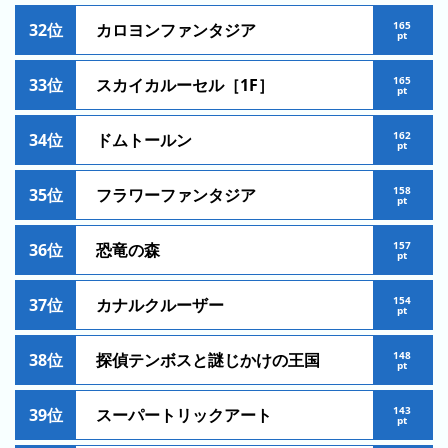
ン
165
32位
カロヨンファンタジア
pt
キ
ン
165
33位
スカイカルーセル［1F］
グ
pt
今
162
34位
ドムトールン
pt
年
の
158
35位
フラワーファンタジア
pt
ラ
ン
157
36位
恐竜の森
キ
pt
ン
グ
154
37位
カナルクルーザー
pt
去
148
38位
探偵テンボスと謎じかけの王国
年
pt
の
ラ
143
39位
スーパートリックアート
pt
ン