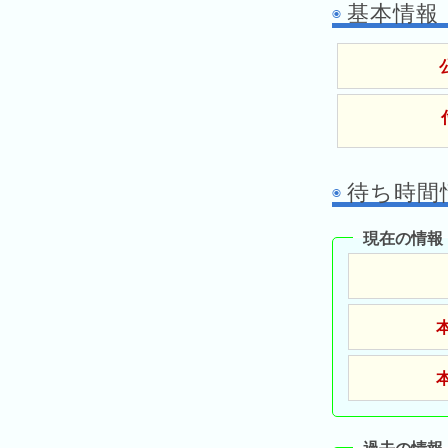
基本情報
ス
ガ
シ
テ
イ
ョ
ン
ド
ン
ボ
一
ス
覧
と
は
待ち時間
現在の情報
今
人
日
気
の
ラ
ラ
ン
ン
キ
キ
ン
ン
グ
グ