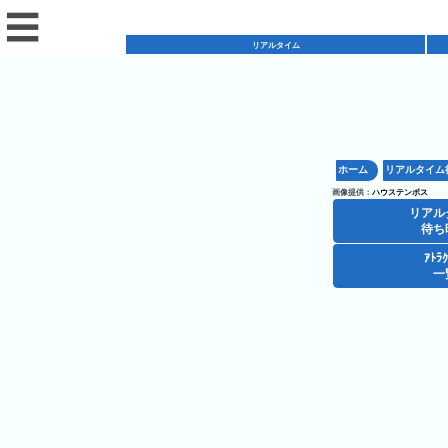
☰
リアルタイム
リ
ア
ホーム
リアルタイム
混
ル
画像提供：
ハウステンボス
雑
タ
リアル
混
カ
待ち
イ
雑
レ
ム
ｱﾄﾗ
レ
一
予
ン
待
ス
想
ダ
ち
シ
ト
カ
ー
時
ョ
ラ
レ
間
ア
ッ
ン
ン
ト
プ
一
ダ
ハ
攻
ラ
一
覧
ー
ウ
略
ク
覧