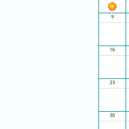
ラ
ン
9
キ
ン
グ
16
今
混
日
雑
の
ラ
ラ
ン
23
ン
キ
キ
ン
ン
グ
グ
30
昨
日