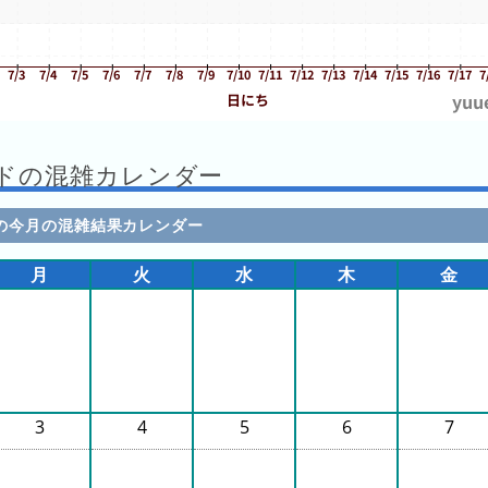
ドの混雑カレンダー
の今月の混雑結果カレンダー
月
火
水
木
金
3
4
5
6
7