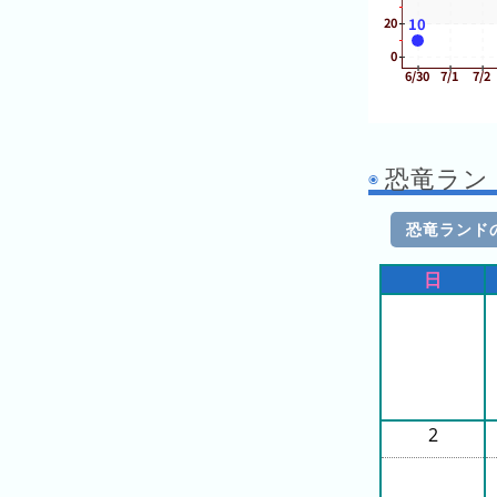
の
ラ
ン
キ
ン
グ
恐竜ラン
今
年
恐竜ランド
の
日
ラ
ン
キ
ン
グ
去
2
年
の