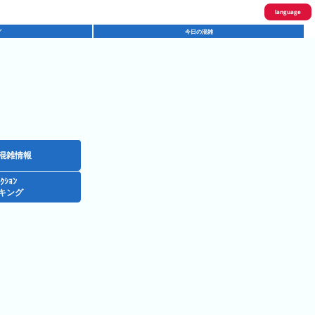
language
グ
今日の混雑
English
한국어
繁體中文
简体中文
ภาษาไทย
混雑情報
ｸｼｮﾝ
日本語
キング