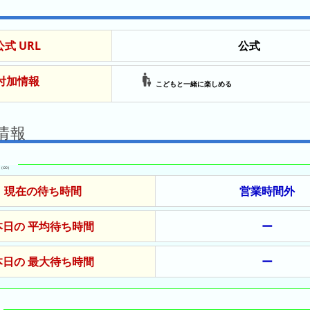
公式 URL
公式
付加情報
こどもと一緒に楽しめる
情報
（:00）
現在の待ち時間
営業時間外
本日の 平均待ち時間
ー
本日の 最大待ち時間
ー