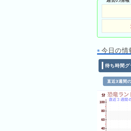
過去の情報
昨
日
の
ラ
ン
キ
ン
今日の情
グ
今
待ち時間グ
月
の
直近3週間
ラ
ン
キ
ン
グ
先
月