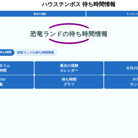
ハウステンボス 待ち時間情報
過去の混雑
ランキン
恐竜ランドの待ち時間情報
待ち時間
恐竜ランドの待ち時間情報
タイム
過去の混雑
今日の
時間
カレンダー
ｸｼｮﾝ
待ち時間
ｱﾄﾗ
覧
グラフ
ラン