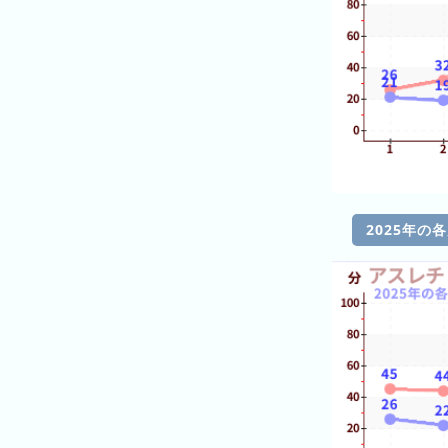
ン
キ
ン
グ
今
年
の
ラ
ン
2025年の
キ
ン
グ
去
年
の
ラ
ン