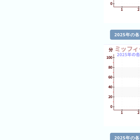
キ
ン
グ
2025年の
今
待
日
ち
こ
時
れ
間
ま
グ
で
ラ
の
フ
混
雑
グ
ラ
フ
2025年の