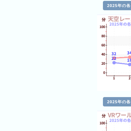
の
2025年の
ラ
ン
キ
ン
グ
今
月
の
ラ
ン
キ
ン
グ
2025年の
先
月
の
ラ