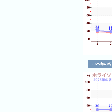
の
ラ
ン
キ
ン
グ
今
年
の
ラ
2025年の
ン
キ
ン
グ
去
年
の