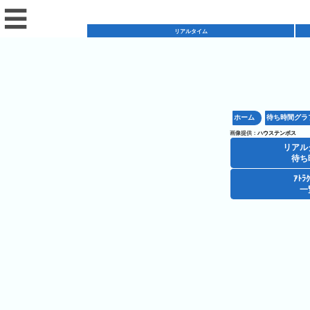
☰
リアルタイム
リ
ア
ホーム
待ち時間グラ
混
ル
画像提供：
ハウステンボス
雑
タ
リアル
混
カ
待ち
イ
雑
レ
ム
ｱﾄﾗ
レ
一
予
ン
待
ス
想
ダ
ち
シ
ト
カ
ー
時
ョ
ラ
レ
間
ア
ッ
ン
ン
ト
プ
一
ダ
ハ
攻
ラ
一
覧
ー
ウ
略
ク
覧