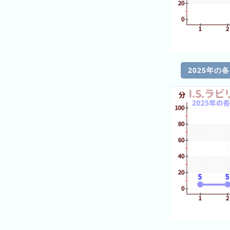
ラ
ン
キ
ン
グ
2025年の
今
混
日
雑
の
ラ
ラ
ン
ン
キ
キ
ン
ン
グ
グ
昨
日