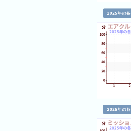
昨
日
2025年の
の
ラ
ン
キ
ン
グ
今
月
の
ラ
ン
キ
ン
2025年の
グ
先
月