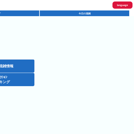
language
グ
今日の混雑
English
한국어
繁體中文
简体中文
ภาษาไทย
混雑情報
ｸｼｮﾝ
日本語
キング