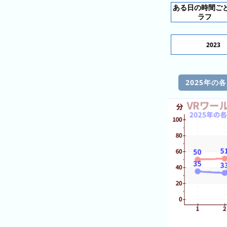
ス
ガ
シ
ある日の時間ご
テ
ラフ
イ
ョ
ン
ド
ン
ボ
一
2023
ス
覧
と
は
2025年の
今
人
日
気
の
ラ
ラ
ン
ン
キ
キ
ン
ン
グ
グ