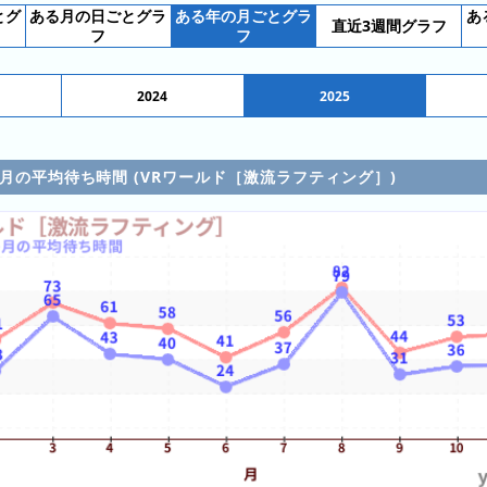
とグ
ある月の日ごとグラ
ある年の月ごとグラ
あ
直近3週間グラフ
フ
フ
2024
2025
各月の平均待ち時間 (VRワールド［激流ラフティング］)