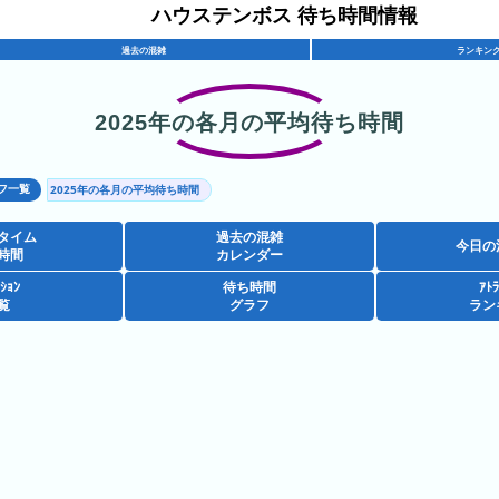
ハウステンボス 待ち時間情報
過去の混雑
ランキン
2025年の各月の平均待ち時間
フ一覧
2025年の各月の平均待ち時間
タイム
過去の混雑
今日の
時間
カレンダー
ｸｼｮﾝ
待ち時間
ｱﾄﾗ
覧
グラフ
ラン