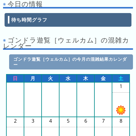
今日の情報
の
ラ
待ち時間グラフ
ン
キ
ン
ゴンドラ遊覧［ウェルカム］の混雑カ
グ
レンダー
今
ゴンドラ遊覧［ウェルカム］の今月の混雑結果カレンダ
年
ー
の
ラ
日
月
火
水
木
金
土
ン
1
キ
ン
グ
去
2
3
4
5
6
7
8
年
の