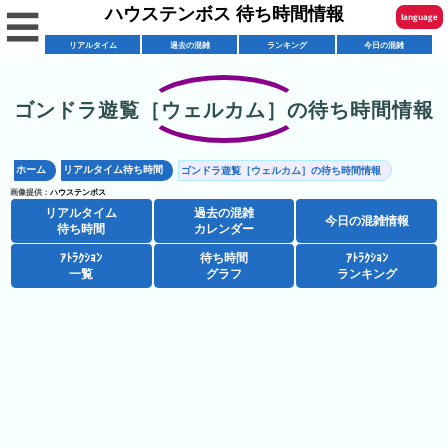
ハウステンボス 待ち時間情報
☰
language
リアルタイム
過去の混雑
ランキング
今日の混雑
English
한국어
ゴンドラ遊覧［ウェルカム］の待ち時間情報
リ
繁體中文
ア
ホーム
リアルタイム待ち時間
ゴンドラ遊覧［ウェルカム］の待ち時間情報
简体中文
混
ル
画像提供：
ハウステンボス
雑
タ
リアルタイム
過去の混雑
ภาษาไทย
今日の混雑情報
混
カ
待ち時間
カレンダー
イ
雑
レ
ム
ｱﾄﾗｸｼｮﾝ
待ち時間
ｱﾄﾗｸｼｮﾝ
日本語
レ
一覧
グラフ
ランキング
予
ン
待
ス
想
ダ
ち
シ
ト
カ
ー
時
ョ
ラ
レ
間
ア
ッ
ン
ン
ト
プ
一
ダ
ハ
攻
ラ
一
覧
ー
ウ
略
ク
覧