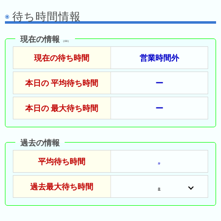
昨
待ち時間情報
日
の
現在の情報
ラ
（:00）
ン
現在の待ち時間
営業時間外
キ
ン
本日の 平均待ち時間
ー
グ
今
本日の 最大待ち時間
ー
月
の
ラ
過去の情報
ン
平均待ち時間
キ
分
ン
過去最大待ち時間
グ
分
先
月