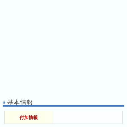
ス
ガ
シ
テ
イ
ョ
ン
ド
ン
ボ
一
ス
覧
と
は
今
人
日
気
の
ラ
ラ
ン
ン
キ
基本情報
キ
ン
ン
グ
付加情報
グ