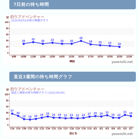
キ
7日前の待ち時間
ン
グ
今
待
日
ち
こ
時
れ
間
直近3週間の待ち時間グラフ
ま
グ
で
ラ
の
フ
混
雑
グ
ラ
フ