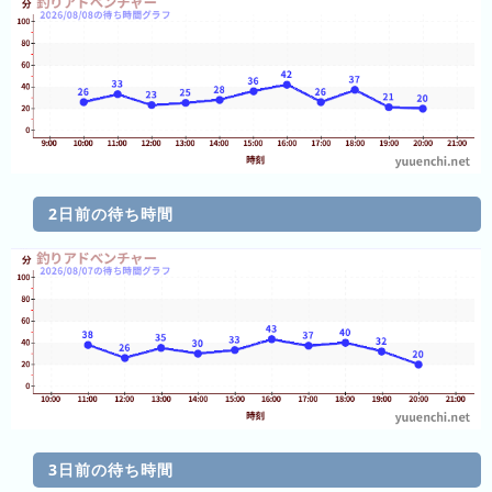
ラ
ン
キ
ン
グ
2日前の待ち時間
今
混
日
雑
の
ラ
ラ
ン
ン
キ
キ
ン
ン
グ
グ
昨
3日前の待ち時間
日