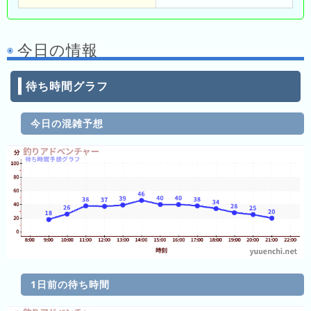
2025/05/04
の
ラ
今日の情報
ン
キ
ン
待ち時間グラフ
グ
今日の混雑予想
今
年
の
ラ
ン
キ
ン
グ
去
年
1日前の待ち時間
の