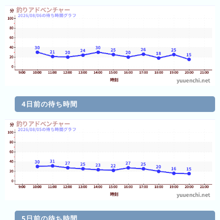
の
ラ
ン
キ
ン
グ
今
月
4日前の待ち時間
の
ラ
ン
キ
ン
グ
先
月
の
5日前の待ち時間
ラ