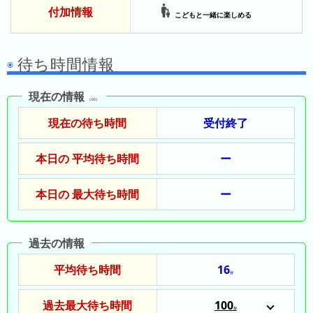
昨
付加情報
こどもと一緒に楽しめる
日
の
ラ
待ち時間情報
ン
キ
現在の情報
（:00）
ン
グ
現在の待ち時間
受付終了
今
本日の 平均待ち時間
ー
月
の
本日の 最大待ち時間
ー
ラ
ン
キ
過去の情報
ン
グ
平均待ち時間
16
分
先
過去最大待ち時間
100
月
分