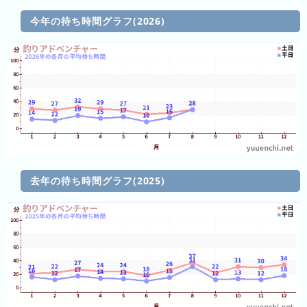
直
今年の待ち時間グラフ(2026)
近
３
週
間
1
日
前
2
日
去年の待ち時間グラフ(2025)
前
3
日
前
4
日