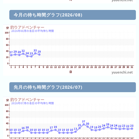
前
今月の待ち時間グラフ(2026/08)
5
日
前
6
日
前
7
日
前
先月の待ち時間グラフ(2026/07)
2026
年
(月
ご
と)
2025