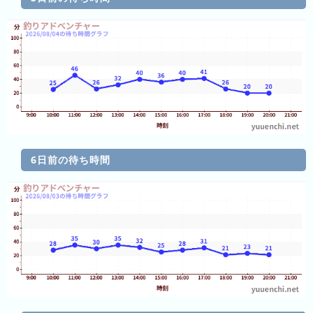
ン
キ
ン
グ
今
年
の
ラ
ン
6日前の待ち時間
キ
ン
グ
去
年
の
ラ
ン