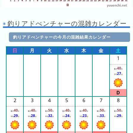
年
(月
ご
釣りアドべンチャーの混雑カレンダー
と)
釣りアドべンチャーの今月の混雑結果カレンダー
2024
年
日
月
火
水
木
金
土
(月
1
ご
と)
40
最大
分
27
平均
分
2023
年
(月
2
3
4
5
6
7
8
ご
と)
40
40
50
40
40
50
50
最大
分
最大
分
最大
分
最大
分
最大
分
最大
分
最大
分
29
28
32
24
23
33
29
平均
分
平均
分
平均
分
平均
分
平均
分
平均
分
平均
分
2026
年