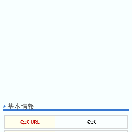
ス
ガ
シ
テ
イ
ョ
ン
ド
ン
ボ
一
ス
覧
と
は
今
人
日
気
の
ラ
ラ
ン
ン
キ
基本情報
キ
ン
ン
グ
公式 URL
公式
グ