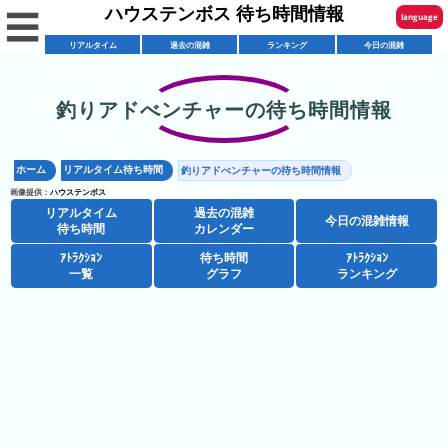
ハウステンボス 待ち時間情報
☰
language
リアルタイム
過去の混雑
ランキング
今日の混雑
English
한국어
釣りアドべンチャーの待ち時間情報
リ
繁體中文
ア
ホーム
リアルタイム待ち時間
釣りアドべンチャーの待ち時間情報
简体中文
混
ル
画像提供：
ハウステンボス
雑
タ
リアルタイム
過去の混雑
ภาษาไทย
今日の混雑情報
混
カ
待ち時間
カレンダー
イ
雑
レ
ム
ｱﾄﾗｸｼｮﾝ
待ち時間
ｱﾄﾗｸｼｮﾝ
日本語
レ
一覧
グラフ
ランキング
予
ン
待
ス
想
ダ
ち
シ
ト
カ
ー
時
ョ
ラ
レ
間
ア
ッ
ン
ン
ト
プ
一
ダ
ハ
攻
ラ
一
覧
ー
ウ
略
ク
覧