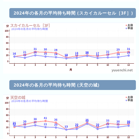
直
近
2024年の各月の平均待ち時間 (スカイカルーセル［3F］)
３
週
間
1
日
前
2
日
2024年の各月の平均待ち時間 (天空の城)
前
3
日
前
4
日