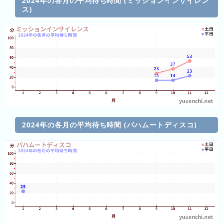
2024年の各月の平均待ち時間 (ミッションインサイレン
レ
ス)
ジ
ャ
ー
フ
ォ
レ
ス
ト
浅
2024年の各月の平均待ち時間 (バハムートディスコ)
草
花
や
し
き
ハ
ウ
ス