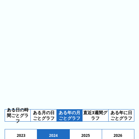
ス
ガ
シ
テ
イ
ョ
ン
ド
ン
ボ
一
ス
覧
と
は
今
人
日
気
の
ラ
ラ
ン
ン
キ
ある日の時
ある月の日
ある年の月
直近3週間グ
ある年に日
キ
ン
間ごとグラ
ごとグラフ
ごとグラフ
ラフ
ごとグラフ
フ
ン
グ
グ
2023
2024
2025
2026