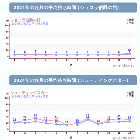
キ
2024年の各月の平均待ち時間 (ショコラ伯爵の館)
ン
グ
今
待
日
ち
こ
時
れ
間
ま
2024年の各月の平均待ち時間 (シューティングスター)
グ
で
ラ
の
フ
混
雑
グ
ラ
フ