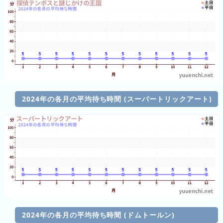
ラ
ン
ド
八
景
島
シ
ー
2024年の各月の平均待ち時間 (スーパートリックアート)
パ
ラ
ダ
イ
ス
那
須
ハ
イ
2024年の各月の平均待ち時間 (ドムトールン)
ラ