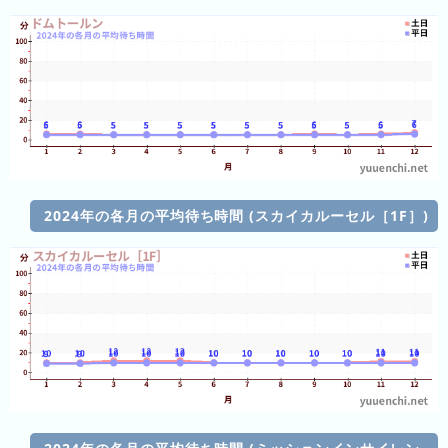
ン
ド
パ
ー
ク
よ
み
う
2024年の各月の平均待ち時間 (スカイカルーセル［1F］)
り
ラ
ン
ド
さ
が
み
湖
プ