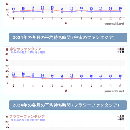
(日
ご
と)
2025
年
2024年の各月の平均待ち時間 (宇宙のファンタジア)
(日
ご
と)
2024
年
(日
ご
と)
2023
2024年の各月の平均待ち時間 (フラワーファンタジア)
年
(日
ご