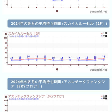
年
(月
ご
と)
2024年の各月の平均待ち時間 (スカイカルーセル［2F］)
2024
年
(月
ご
と)
2023
年
(月
2024年の各月の平均待ち時間 (アスレチックファンタジ
ご
ア［SKYフロア］)
と)
2026
年