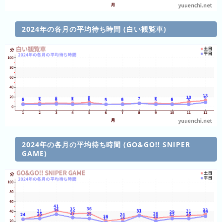
前
5
2024年の各月の平均待ち時間 (白い観覧車)
日
前
6
日
前
7
日
前
2024年の各月の平均待ち時間 (GO&GO!! SNIPER
GAME)
2026
年
(月
ご
と)
2025