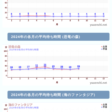
と)
待
ち
時
間
グ
2024年の各月の平均待ち時間 (恐竜の森)
ラ
フ
一
覧
ピ
待
ュ
ち
2024年の各月の平均待ち時間 (海のファンタジア)
ー
時
ロ
間
ラ
リ