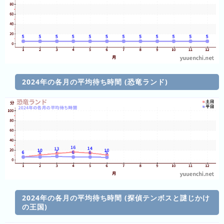
ン
ン
ド
ク
集
東
京
ド
ー
2024年の各月の平均待ち時間 (恐竜ランド)
ム
シ
テ
ィ
ナ
ガ
シ
マ
ス
2024年の各月の平均待ち時間 (探偵テンボスと謎じかけ
パ
の王国)
ー