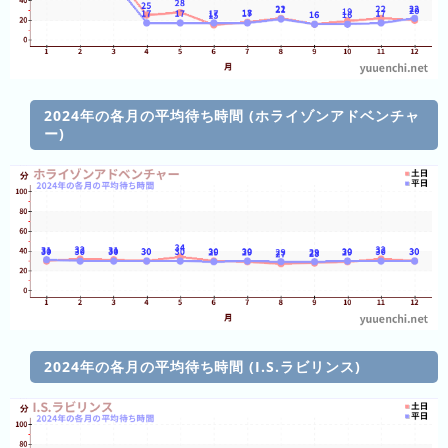
の
ラ
ン
キ
ン
2024年の各月の平均待ち時間 (ホライゾンアドベンチャ
ー)
グ
今
年
の
ラ
ン
キ
ン
グ
2024年の各月の平均待ち時間 (I.S.ラビリンス)
去
年
の