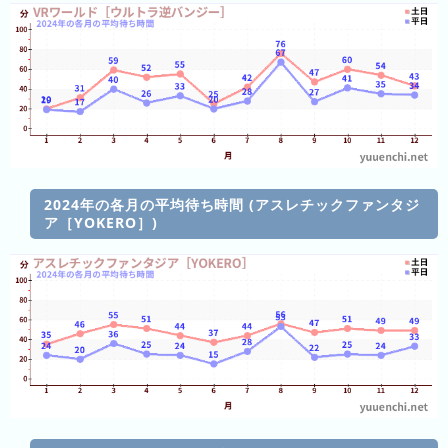
の
ラ
ン
キ
ン
グ
今
月
2024年の各月の平均待ち時間 (アスレチックファンタジ
の
ア［YOKERO］)
ラ
ン
キ
ン
グ
先
月
の
ラ