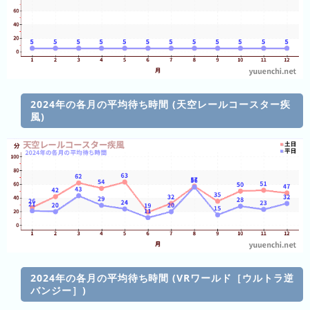
ラ
ン
キ
ン
グ
2024年の各月の平均待ち時間 (天空レールコースター疾
風)
今
混
日
雑
の
ラ
ラ
ン
ン
キ
キ
ン
ン
グ
グ
2024年の各月の平均待ち時間 (VRワールド［ウルトラ逆
昨
バンジー］)
日