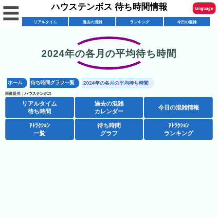
ハウステンボス 待ち時間情報
☰
language
リアルタイム
過去の混雑
ランキング
今日の混雑
English
한국어
2024年の各月の平均待ち時間
リ
繁體中文
ア
ホーム
待ち時間グラフ一覧
2024年の各月の平均待ち時間
简体中文
混
ル
画像提供：
ハウステンボス
雑
タ
リアルタイム
過去の混雑
ภาษาไทย
今日の混雑情報
混
カ
待ち時間
カレンダー
イ
雑
レ
ム
ｱﾄﾗｸｼｮﾝ
待ち時間
ｱﾄﾗｸｼｮﾝ
日本語
レ
一覧
グラフ
ランキング
予
ン
待
ス
想
ダ
ち
シ
ト
カ
ー
時
ョ
ラ
レ
間
ア
ッ
ン
ン
ト
プ
一
ダ
ハ
攻
ラ
一
覧
ー
ウ
略
ク
覧