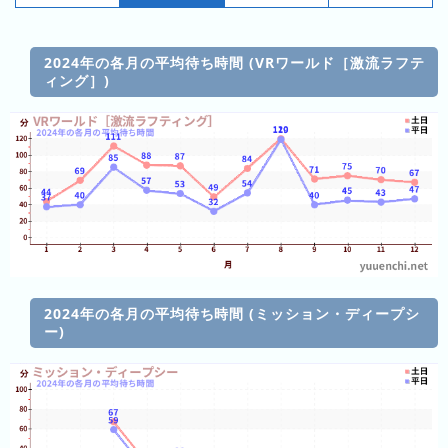
昨
日
の
2024年の各月の平均待ち時間 (VRワールド［激流ラフテ
ラ
ィング］)
ン
キ
ン
グ
今
月
の
ラ
ン
2024年の各月の平均待ち時間 (ミッション・ディープシ
ー)
キ
ン
グ
先
月