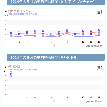
2024年の各月の平均待ち時間 (釣りアドべンチャー)
ン
キ
ン
グ
今
年
の
ラ
ン
2024年の各月の平均待ち時間 (VR-KING)
キ
ン
グ
去
年
の
ラ
ン