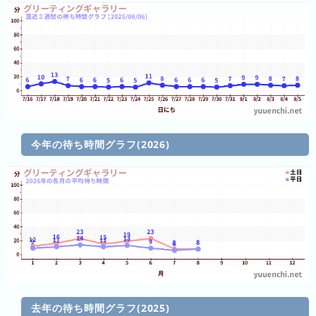
直
近
３
週
間
1
日
前
今年の待ち時間グラフ(2026)
2
日
前
3
日
前
4
日
去年の待ち時間グラフ(2025)