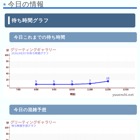
今日の情報
の
ラ
待ち時間グラフ
ン
キ
ン
今日これまでの待ち時間
グ
今
年
の
ラ
ン
キ
ン
グ
今日の混雑予想
去
年
の