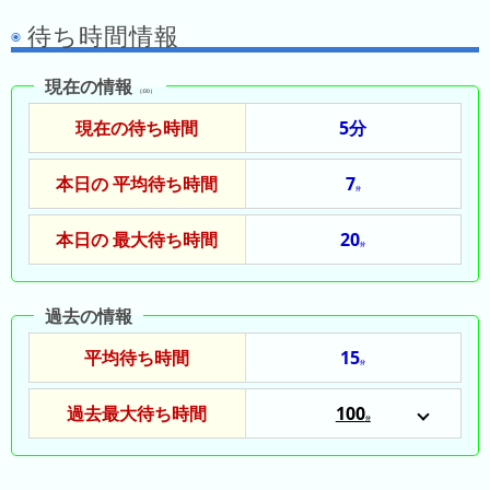
昨
待ち時間情報
日
の
現在の情報
ラ
（:00）
ン
現在の待ち時間
5分
キ
ン
本日の 平均待ち時間
7
グ
分
今
本日の 最大待ち時間
20
分
月
の
ラ
過去の情報
ン
平均待ち時間
15
キ
分
ン
過去最大待ち時間
100
グ
分
2025/06/23
先
月