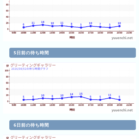
ン
キ
ン
グ
今
年
5日前の待ち時間
の
ラ
ン
キ
ン
グ
去
年
の
6日前の待ち時間
ラ
ン