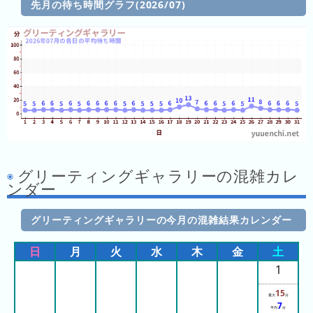
先月の待ち時間グラフ(2026/07)
年
(月
ご
と)
2024
年
(月
ご
と)
グリーティングギャラリーの混雑カレ
ンダー
2023
年
(月
グリーティングギャラリーの今月の混雑結果カレンダー
ご
日
月
火
水
木
金
土
と)
1
2026
15
年
最大
分
7
平均
分