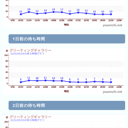
ラ
ン
キ
ン
グ
1日前の待ち時間
今
混
日
雑
の
ラ
ラ
ン
ン
キ
キ
ン
ン
グ
グ
2日前の待ち時間
昨
日