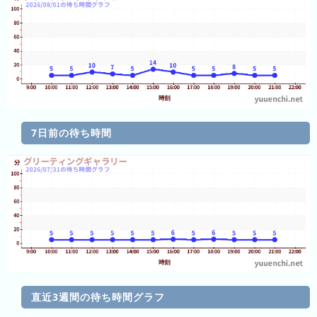
キ
ン
グ
今
待
日
ち
7日前の待ち時間
こ
時
れ
間
ま
グ
で
ラ
の
フ
混
雑
グ
ラ
直近3週間の待ち時間グラフ
フ