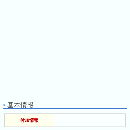
ス
ガ
シ
テ
イ
ョ
ン
ド
ン
ボ
一
ス
覧
と
は
今
人
日
気
の
ラ
ラ
ン
ン
キ
基本情報
キ
ン
ン
グ
付加情報
グ