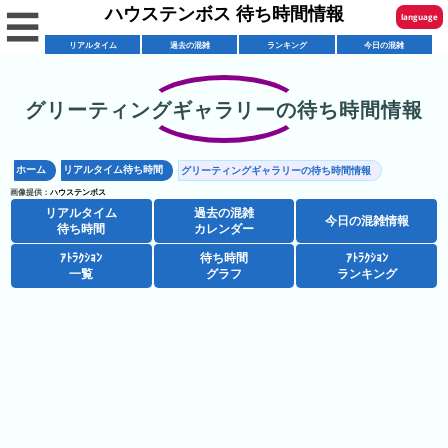
ハウステンボス 待ち時間情報
☰
language
リアルタイム
過去の混雑
ランキング
今日の混雑
English
한국어
グリーティングギャラリーの待ち時間情報
リ
繁體中文
ア
ホーム
リアルタイム待ち時間
グリーティングギャラリーの待ち時間情報
简体中文
混
ル
画像提供：
ハウステンボス
雑
タ
リアルタイム
過去の混雑
ภาษาไทย
今日の混雑情報
混
カ
待ち時間
カレンダー
イ
雑
レ
ム
ｱﾄﾗｸｼｮﾝ
待ち時間
ｱﾄﾗｸｼｮﾝ
日本語
レ
一覧
グラフ
ランキング
予
ン
待
ス
想
ダ
ち
シ
ト
カ
ー
時
ョ
ラ
レ
間
ア
ッ
ン
ン
ト
プ
一
ダ
ハ
攻
ラ
一
覧
ー
ウ
略
ク
覧