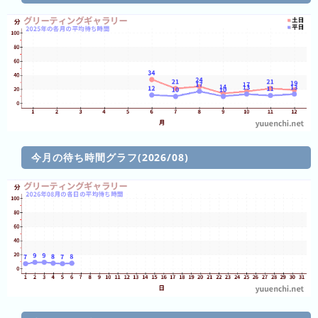
前
5
日
前
6
日
前
今月の待ち時間グラフ(2026/08)
7
日
前
2026
年
(月
ご
と)
2025