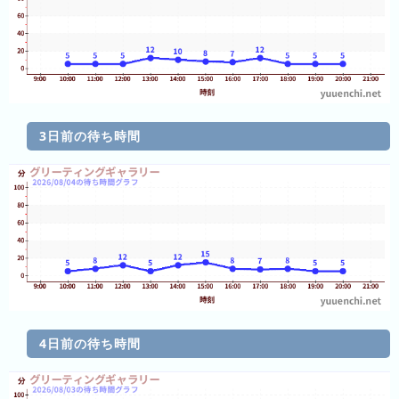
の
ラ
ン
キ
ン
グ
3日前の待ち時間
今
月
の
ラ
ン
キ
ン
グ
先
4日前の待ち時間
月
の
ラ