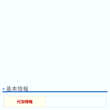
ス
ガ
シ
テ
イ
ョ
ン
ド
ン
ボ
一
ス
覧
と
は
今
人
日
気
の
ラ
ラ
ン
ン
キ
基本情報
キ
ン
ン
グ
付加情報
グ