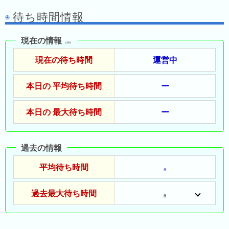
昨
待ち時間情報
日
の
現在の情報
ラ
（:00）
ン
現在の待ち時間
運営中
キ
ン
本日の 平均待ち時間
ー
グ
今
本日の 最大待ち時間
ー
月
の
ラ
過去の情報
ン
平均待ち時間
キ
分
ン
過去最大待ち時間
グ
分
先
月