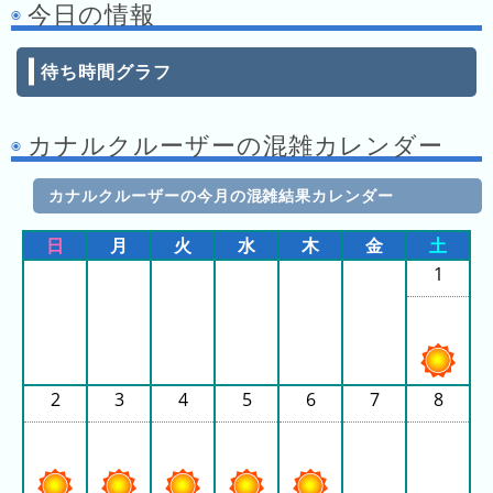
今日の情報
の
ラ
待ち時間グラフ
ン
キ
ン
カナルクルーザーの混雑カレンダー
グ
カナルクルーザーの今月の混雑結果カレンダー
今
年
日
月
火
水
木
金
土
の
1
ラ
ン
キ
ン
グ
2
3
4
5
6
7
8
去
年
の