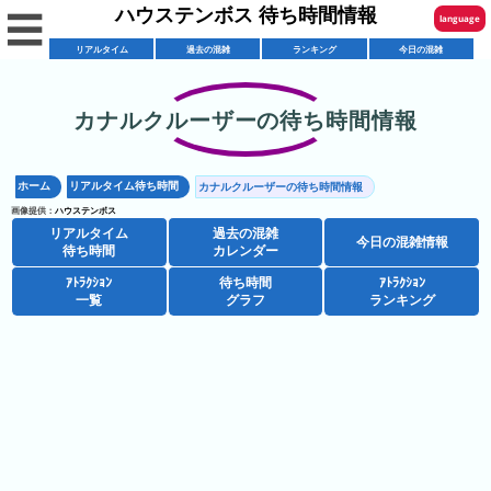
ハウステンボス 待ち時間情報
☰
language
リアルタイム
過去の混雑
ランキング
今日の混雑
English
한국어
カナルクルーザーの待ち時間情報
リ
繁體中文
ア
ホーム
リアルタイム待ち時間
カナルクルーザーの待ち時間情報
简体中文
混
ル
画像提供：
ハウステンボス
雑
タ
リアルタイム
過去の混雑
ภาษาไทย
今日の混雑情報
混
カ
待ち時間
カレンダー
イ
雑
レ
ム
ｱﾄﾗｸｼｮﾝ
待ち時間
ｱﾄﾗｸｼｮﾝ
日本語
レ
一覧
グラフ
ランキング
予
ン
待
ス
想
ダ
ち
シ
ト
カ
ー
時
ョ
ラ
レ
間
ア
ッ
ン
ン
ト
プ
一
ダ
ハ
攻
ラ
一
覧
ー
ウ
略
ク
覧