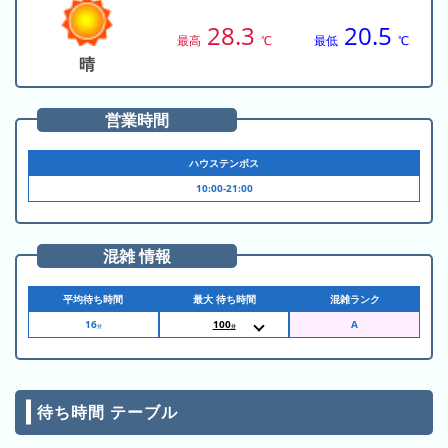
昨
28.3
20.5
日
最高
℃
最低
℃
の
晴
ラ
ン
営業時間
キ
ン
ハウステンボス
グ
10:00-21:00
今
月
混雑 情報
の
ラ
平均待ち時間
最大 待ち時間
混雑ランク
ン
16
100
キ
分
分
10:45
アスレチックファ
ン
ンタジア［YOKERO］
グ
待ち時間 テーブル
先
月