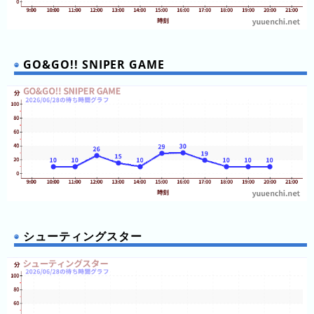
キ
ン
グ
GO&GO!! SNIPER GAME
今
待
日
ち
こ
時
れ
間
ま
グ
で
ラ
の
フ
混
シューティングスター
雑
グ
ラ
フ