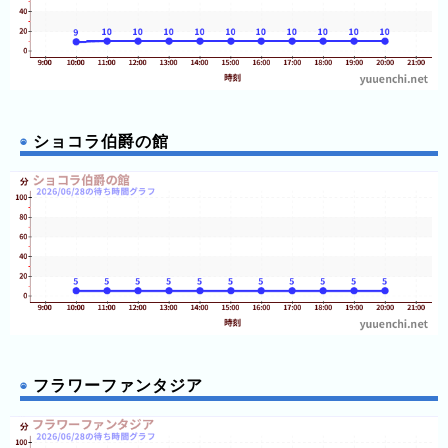
ラ
ン
ド
八
景
島
ショコラ伯爵の館
シ
ー
パ
ラ
ダ
イ
ス
那
須
フラワーファンタジア
ハ
イ
ラ