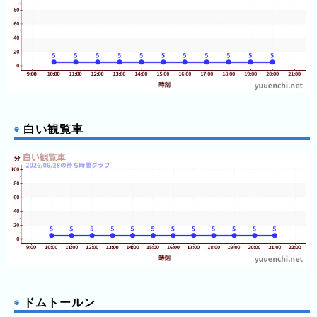
ン
ド
パ
ー
ク
よ
み
白い観覧車
う
り
ラ
ン
ド
さ
が
み
湖
ドムトールン
プ