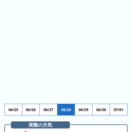
ス
ガ
シ
テ
イ
ョ
ン
ド
ン
ボ
一
ス
覧
と
は
今
人
日
気
の
ラ
ラ
ン
ン
キ
キ
ン
06/25
06/26
06/27
06/28
06/29
06/30
07/01
ン
グ
グ
実際の天気