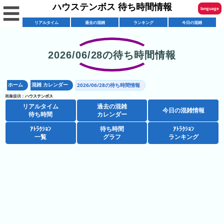
ハウステンボス 待ち時間情報
☰
language
リアルタイム
過去の混雑
ランキング
今日の混雑
English
한국어
2026/06/28の待ち時間情報
リ
繁體中文
ア
ホーム
混雑 カレンダー
2026/06/28の待ち時間情報
简体中文
混
ル
画像提供：
ハウステンボス
雑
タ
リアルタイム
過去の混雑
ภาษาไทย
今日の混雑情報
混
カ
待ち時間
カレンダー
イ
雑
レ
ム
ｱﾄﾗｸｼｮﾝ
待ち時間
ｱﾄﾗｸｼｮﾝ
日本語
レ
一覧
グラフ
ランキング
予
ン
待
ス
想
ダ
ち
シ
ト
カ
ー
時
ョ
ラ
レ
間
ア
ッ
ン
ン
ト
プ
一
ダ
ハ
攻
ラ
一
覧
ー
ウ
略
ク
覧