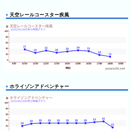
ン
キ
天空レールコースター疾風
ン
グ
今
年
の
ラ
ン
キ
ン
ホライゾンアドベンチャー
グ
去
年
の
ラ
ン