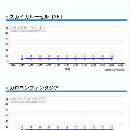
と)
待
スカイカルーセル［2F］
ち
時
間
グ
ラ
フ
一
覧
カロヨンファンタジア
ピ
待
ュ
ち
ー
時
ロ
間
ラ
リ