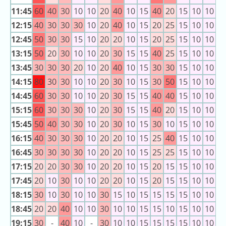
ラ
11:45
60
40
30
10
10
20
40
10
15
40
20
15
10
10
1
ン
12:15
40
30
30
30
10
20
40
10
15
20
25
15
10
10
1
キ
12:45
50
30
30
15
10
20
20
10
15
20
25
15
10
10
1
ン
13:15
50
20
30
10
10
20
30
15
15
40
25
15
10
10
1
グ
13:45
30
30
30
20
10
20
40
10
15
30
30
15
10
10
1
14:15
80
30
30
10
10
20
30
10
15
30
50
15
10
10
1
14:45
60
30
30
10
10
20
30
15
15
40
40
15
10
10
1
今
混
15:15
60
30
30
30
10
20
30
15
15
40
20
15
10
10
1
日
雑
15:45
50
40
30
30
10
20
30
10
15
30
10
15
10
10
1
の
ラ
ラ
16:15
40
30
30
30
10
20
20
10
15
25
40
15
10
10
1
ン
ン
キ
16:45
30
30
30
30
10
20
20
10
15
25
25
15
10
10
1
キ
ン
17:15
20
20
30
30
10
20
20
10
15
20
15
15
10
10
1
ン
グ
17:45
20
10
30
10
10
20
20
10
15
20
15
15
10
10
1
グ
18:15
30
10
30
10
10
30
15
10
15
15
15
15
10
10
1
昨
18:45
20
20
40
10
10
30
10
10
15
15
10
15
10
10
1
日
19:15
30
-
40
10
-
30
10
10
15
15
15
15
10
10
1