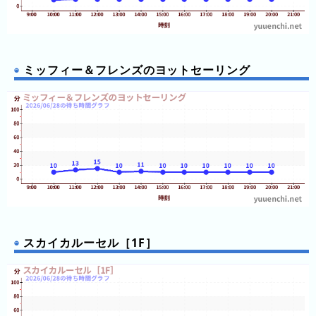
ン
ン
ド
ク
集
東
京
ミッフィー＆フレンズのヨットセーリング
ド
ー
ム
シ
テ
ィ
ナ
ガ
シ
スカイカルーセル［1F］
マ
ス
パ
ー