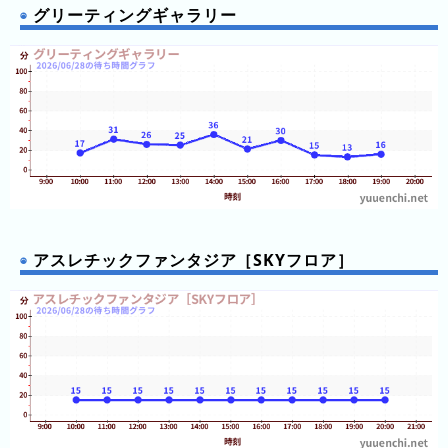
(日
グリーティングギャラリー
ご
と)
2025
年
(日
ご
と)
2024
年
アスレチックファンタジア［SKYフロア］
(日
ご
と)
2023
年
(日
ご