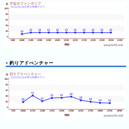
年
(月
ご
と)
2024
年
(月
ご
釣りアドべンチャー
と)
2023
年
(月
ご
と)
2026
年