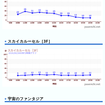
前
5
日
前
6
日
スカイカルーセル［3F］
前
7
日
前
2026
年
(月
ご
と)
宇宙のファンタジア
2025