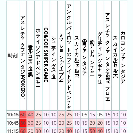
アンクルパイロットのフライトアドベンチャー
の
ミッフィー＆フレンズのヨットセ
アスレチックファンタジア［SKYフロア］
ラ
アスレチックファンタジア［YOKERO］
ン
キ
ホライゾンアドベンチャー
GO&GO!! SNIPER GAME
グリーティングギャラリー
カロヨンファンタジア
ミッション・ディープシー
ン
シューティングスター
スカイカルーセル［3F］
スカイカルーセル［2F］
宇宙のファンタジア
釣りアドべンチャー
グ
天空レールコースター疾風
今
時刻
年
の
ラ
ン
キ
ン
グ
10:15
60
40
25
10
10
25
25
10
05
15
05
15
10
10
1
去
年
10:45
80
30
25
10
10
20
25
10
15
20
20
15
10
10
1
の
11:15
60
20
30
10
10
20
40
10
15
50
40
15
10
10
1