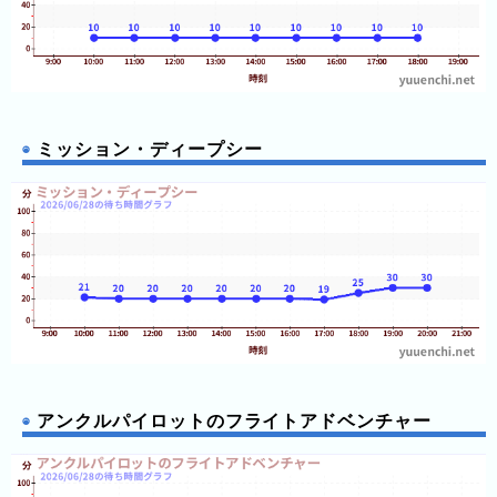
直
近
３
週
間
ミッション・ディープシー
1
日
前
2
日
前
3
日
前
アンクルパイロットのフライトアドベンチャー
4
日