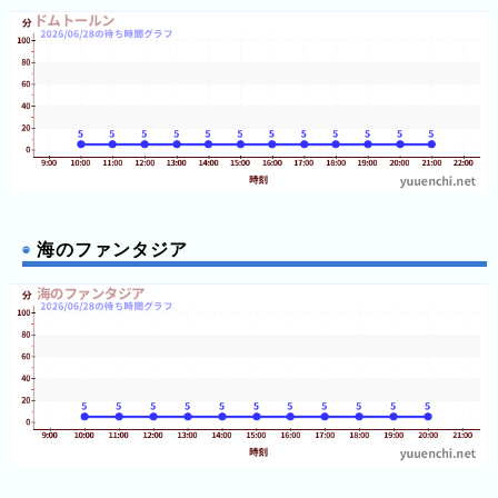
レ
ジ
ャ
ー
フ
ォ
レ
ス
ト
海のファンタジア
浅
草
花
や
し
き
ハ
ウ
ス