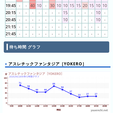
の
19:45
-
-
40
10
-
30
10
10
15
15
20
15
10
10
1
ラ
20:15
-
-
-
-
-
-
-
15
-
-
-
-
10
-
-
ン
20:45
-
-
-
-
-
-
-
10
-
-
-
-
10
-
-
キ
ン
21:15
-
-
-
-
-
-
-
-
-
-
-
-
-
-
-
グ
21:45
-
-
-
-
-
-
-
-
-
-
-
-
-
-
-
今
待ち時間 グラフ
月
の
ラ
アスレチックファンタジア［YOKERO］
ン
キ
ン
グ
先
月
の
ラ