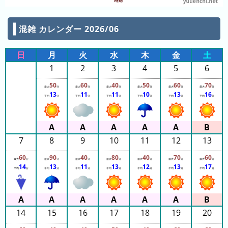
混雑 カレンダー 2026/06
日
月
火
水
木
金
土
1
2
3
4
5
6
50
60
40
50
60
70
最大
分
最大
分
最大
分
最大
分
最大
分
最大
分
13
11
11
10
13
16
平均
分
平均
分
平均
分
平均
分
平均
分
平均
分
7
8
9
10
11
12
13
60
90
40
80
40
70
60
最大
分
最大
分
最大
分
最大
分
最大
分
最大
分
最大
分
14
13
11
13
12
13
17
平均
分
平均
分
平均
分
平均
分
平均
分
平均
分
平均
分
14
15
16
17
18
19
20