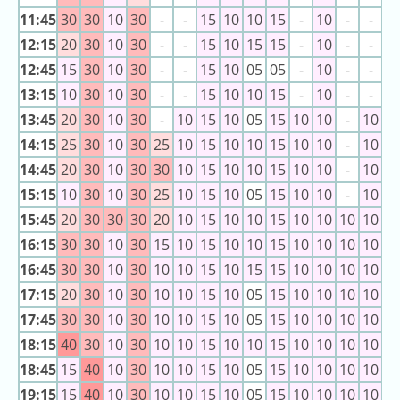
ラ
20:10
ホライゾンアドベ
11:45
30
30
10
30
-
-
15
10
10
15
-
10
-
-
-
ンチャー
ン
20:15
ホライゾンアドベ
12:15
20
30
10
30
-
-
15
10
15
15
-
10
-
-
-
キ
ンチャー
20:20
ホライゾンアドベ
12:45
15
30
10
30
-
-
15
10
05
05
-
10
-
-
-
ン
ンチャー
13:15
10
30
10
30
-
-
15
10
10
15
-
10
-
-
-
グ
20:25
ホライゾンアドベ
ンチャー
13:45
20
30
10
30
-
10
15
10
05
15
10
10
-
10
0
20:30
ホライゾンアドベ
ンチャー
14:15
25
30
10
30
25
10
15
10
10
15
10
10
-
10
0
20:35
ホライゾンアドベ
ンチャー
14:45
20
30
10
30
30
10
15
10
10
15
10
10
-
10
0
今
混
15:15
10
30
10
30
25
10
15
10
05
15
10
10
-
10
0
日
雑
15:45
20
30
30
30
20
10
15
10
10
15
10
10
10
10
0
の
ラ
ラ
16:15
30
30
10
30
15
10
15
10
10
15
10
10
10
10
0
ン
ン
キ
16:45
30
30
10
30
10
10
15
10
15
15
10
10
10
10
0
キ
ン
17:15
20
30
10
30
10
10
15
10
05
15
10
10
10
10
0
ン
グ
17:45
30
30
10
30
10
10
15
10
05
15
10
10
10
10
0
グ
18:15
40
30
10
30
10
10
15
10
10
15
10
10
10
10
0
昨
18:45
15
40
10
30
10
10
15
10
05
15
10
10
10
10
0
日
19:15
15
40
10
30
10
10
15
10
05
15
10
10
10
10
0