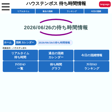
ハウステンボス 待ち時間情報
☰
language
リアルタイム
過去の混雑
ランキング
今日の混雑
English
한국어
2026/06/26の待ち時間情報
リ
繁體中文
ア
ホーム
混雑 カレンダー
2026/06/26の待ち時間情報
简体中文
混
ル
画像提供：
ハウステンボス
雑
タ
リアルタイム
過去の混雑
ภาษาไทย
今日の混雑情報
混
カ
待ち時間
カレンダー
イ
雑
レ
ム
ｱﾄﾗｸｼｮﾝ
待ち時間
ｱﾄﾗｸｼｮﾝ
日本語
レ
一覧
グラフ
ランキング
予
ン
待
ス
想
ダ
ち
シ
ト
カ
ー
時
ョ
ラ
レ
間
ア
ッ
ン
ン
ト
プ
一
ダ
ハ
攻
ラ
一
覧
ー
ウ
略
ク
覧