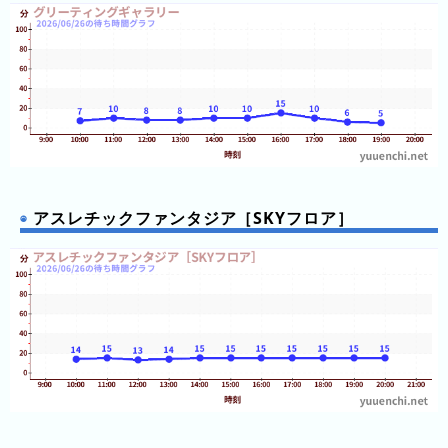
年
(月
ご
と)
2024
年
(月
ご
アスレチックファンタジア［SKYフロア］
と)
2023
年
(月
ご
と)
2026
年