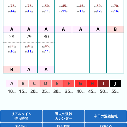
75
75
50
45
45
50
70
最大
分
最大
分
最大
分
最大
分
最大
分
最大
分
最大
分
14
12
11
11
12
12
16
平均
分
平均
分
平均
分
平均
分
平均
分
平均
分
平均
分
28
29
30
80
40
45
最大
分
最大
分
最大
分
16
11
11
平均
分
平均
分
平均
分
10
15
20
25
30
35
40
45
50
55
分〜
分〜
分〜
分〜
分〜
分〜
分〜
分〜
分〜
分〜
リアルタイム
過去の混雑
今日の混雑情報
待ち時間
カレンダー
ｱﾄﾗｸｼｮﾝ
待ち時間
ｱﾄﾗｸｼｮﾝ