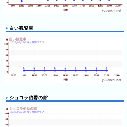
ン
ン
ド
ク
集
東
京
白い観覧車
ド
ー
ム
シ
テ
ィ
ナ
ガ
シ
ショコラ伯爵の館
マ
ス
パ
ー