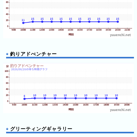
前
5
日
前
6
日
釣りアドべンチャー
前
7
日
前
2026
年
(月
ご
と)
グリーティングギャラリー
2025