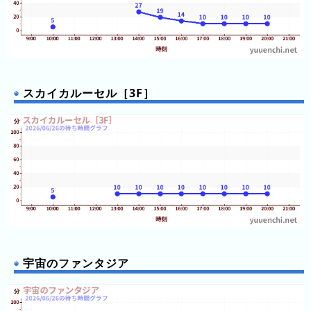
直
近
３
週
間
スカイカルーセル［3F］
1
日
前
2
日
前
3
日
前
宇宙のファンタジア
4
日