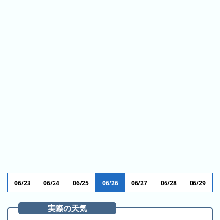
ス
ガ
シ
テ
イ
ョ
ン
ド
ン
ボ
一
ス
覧
と
は
今
人
日
気
の
ラ
ラ
ン
ン
キ
キ
ン
06/23
06/24
06/25
06/26
06/27
06/28
06/29
ン
グ
グ
実際の天気