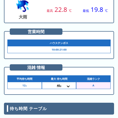
昨
22.8
19.8
日
最高
℃
最低
℃
の
大雨
ラ
ン
営業時間
キ
ン
ハウステンボス
グ
10:00-21:00
今
月
混雑 情報
の
ラ
平均待ち時間
最大 待ち時間
混雑ランク
ン
12
40
キ
分
分
18:10
アスレチックファ
ン
ンタジア［YOKERO］
18:15
アスレチックファ
グ
ンタジア［YOKERO］
18:20
アスレチックファ
待ち時間 テーブル
ンタジア［YOKERO］
先
18:50
ホライゾンアドベ
月
ンチャー