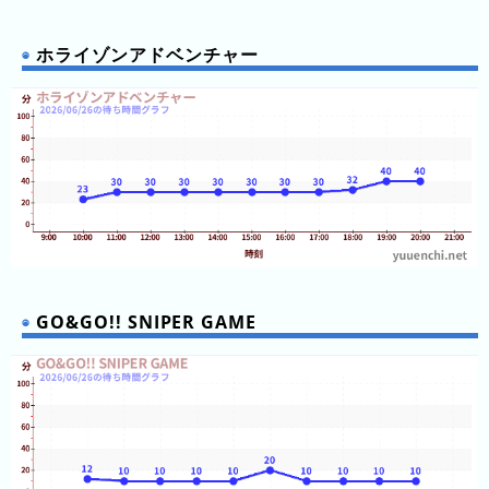
ン
キ
ホライゾンアドベンチャー
ン
グ
今
年
の
ラ
ン
キ
ン
GO&GO!! SNIPER GAME
グ
去
年
の
ラ
ン