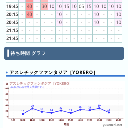
の
19:45
-
40
-
30
10
10
15
10
05
15
10
10
10
10
0
ラ
20:15
-
40
-
-
-
10
-
-
-
-
10
-
-
10
0
ン
20:45
-
-
-
-
-
10
-
-
-
-
10
-
-
10
0
キ
ン
21:15
-
-
-
-
-
-
-
-
-
-
-
-
-
-
-
グ
21:45
-
-
-
-
-
-
-
-
-
-
-
-
-
-
-
今
待ち時間 グラフ
月
の
ラ
アスレチックファンタジア［YOKERO］
ン
キ
ン
グ
先
月
の
ラ