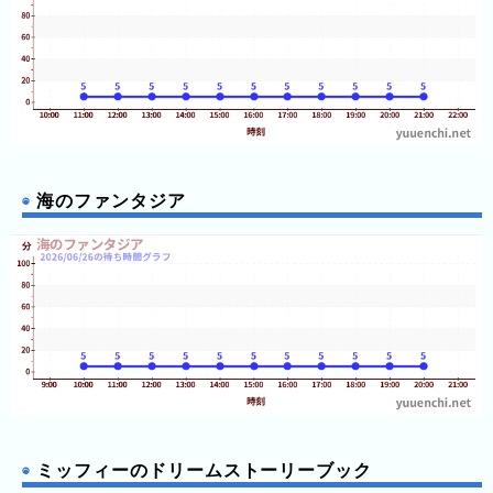
ン
ド
パ
ー
ク
よ
み
海のファンタジア
う
り
ラ
ン
ド
さ
が
み
湖
ミッフィーのドリームストーリーブック
プ