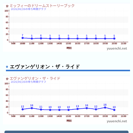
レ
ジ
ャ
ー
フ
ォ
レ
ス
ト
エヴァンゲリオン・ザ・ライド
浅
草
花
や
し
き
ハ
ウ
ス