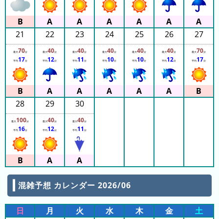
21
22
23
24
25
26
27
70
40
40
40
40
40
70
最大
分
最大
分
最大
分
最大
分
最大
分
最大
分
最大
分
17
12
11
10
10
12
17
平均
分
平均
分
平均
分
平均
分
平均
分
平均
分
平均
分
28
29
30
100
40
40
最大
分
最大
分
最大
分
16
12
11
平均
分
平均
分
平均
分
混雑予想 カレンダー 2026/06
日
月
火
水
木
金
土