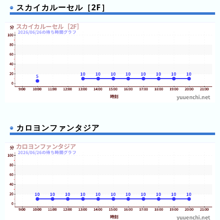
(日
スカイカルーセル［2F］
ご
と)
2025
年
(日
ご
と)
2024
年
カロヨンファンタジア
(日
ご
と)
2023
年
(日
ご