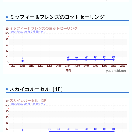
と)
待
ミッフィー＆フレンズのヨットセーリング
ち
時
間
グ
ラ
フ
一
覧
スカイカルーセル［1F］
ピ
待
ュ
ち
ー
時
ロ
間
ラ
リ