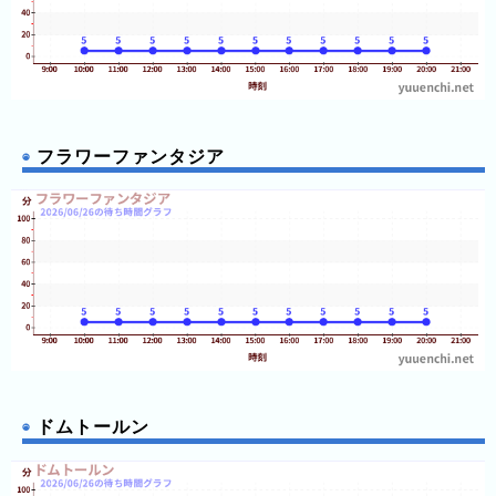
ラ
ン
ド
八
景
島
フラワーファンタジア
シ
ー
パ
ラ
ダ
イ
ス
那
須
ドムトールン
ハ
イ
ラ