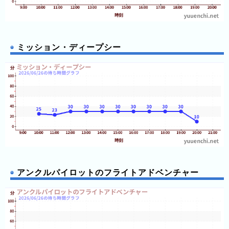
キ
ン
グ
ミッション・ディープシー
今
待
日
ち
こ
時
れ
間
ま
グ
で
ラ
の
フ
混
アンクルパイロットのフライトアドベンチャー
雑
グ
ラ
フ