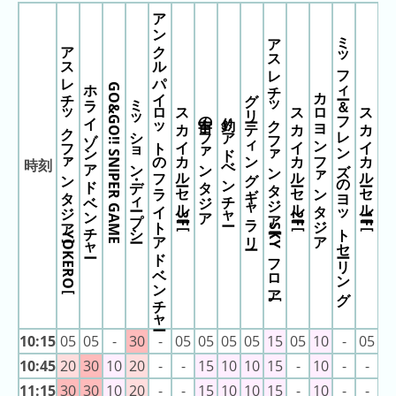
アンクルパイロットのフライトアドベンチャー
18:55
ホライゾンアドベ
の
ンチャー
ミッフィー＆フレンズのヨットセーリング
アスレチックファンタジア［SKYフロア］
ラ
19:00
ホライゾンアドベ
アスレチックファンタジア［YOKERO］
ンチャー
ン
19:05
ホライゾンアドベ
ンチャー
キ
ホライゾンアドベンチャー
GO&GO!! SNIPER GAME
グリーティングギャラリー
カロヨンファンタジア
19:10
ホライゾンアドベ
ミッション・ディープシー
ン
ンチャー
スカイカルーセル［3F］
スカイカルーセル［2F］
スカイカルーセル［1F］
宇宙のファンタジア
釣りアドべンチャー
19:15
ホライゾンアドベ
グ
ンチャー
19:20
ホライゾンアドベ
今
ンチャー
白い観覧
時刻
19:25
ホライゾンアドベ
年
ンチャー
19:30
ホライゾンアドベ
の
ンチャー
ラ
19:35
ホライゾンアドベ
ンチャー
ン
19:40
ホライゾンアドベ
キ
ンチャー
19:45
ホライゾンアドベ
ン
ンチャー
19:50
ホライゾンアドベ
グ
ンチャー
19:55
ホライゾンアドベ
10:15
05
05
-
30
-
05
05
05
05
15
05
10
-
05
-
去
ンチャー
20:00
ホライゾンアドベ
年
10:45
20
30
10
20
-
-
15
10
10
15
-
10
-
-
-
ンチャー
の
20:05
ホライゾンアドベ
11:15
30
30
10
20
-
-
15
10
10
15
-
10
-
-
-
ンチャー