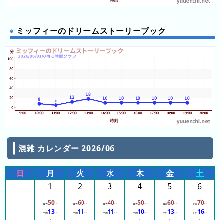
ミッフィーのドリームストーリーブック
混雑 カレンダー 2026/06
日
月
火
水
木
金
土
1
2
3
4
5
6
50
60
40
50
60
70
最大
分
最大
分
最大
分
最大
分
最大
分
最大
分
13
11
11
10
13
16
平均
分
平均
分
平均
分
平均
分
平均
分
平均
分