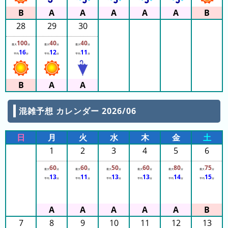
28
29
30
100
40
40
最大
分
最大
分
最大
分
16
12
11
平均
分
平均
分
平均
分
混雑予想 カレンダー 2026/06
日
月
火
水
木
金
土
1
2
3
4
5
6
60
60
50
60
80
75
最大
分
最大
分
最大
分
最大
分
最大
分
最大
分
13
11
13
13
14
15
平均
分
平均
分
平均
分
平均
分
平均
分
平均
分
7
8
9
10
11
12
13