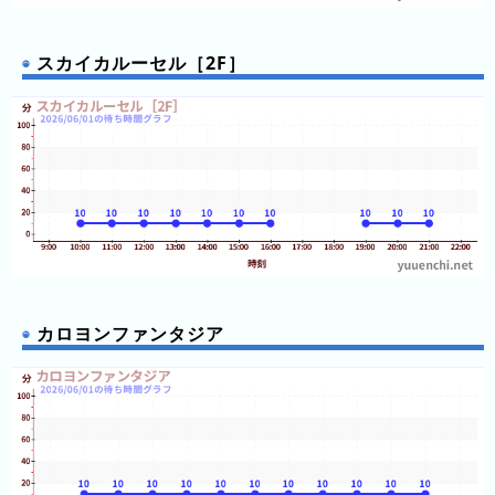
と)
待
スカイカルーセル［2F］
ち
時
間
グ
ラ
フ
一
覧
カロヨンファンタジア
ピ
待
ュ
ち
ー
時
ロ
間
ラ
リ