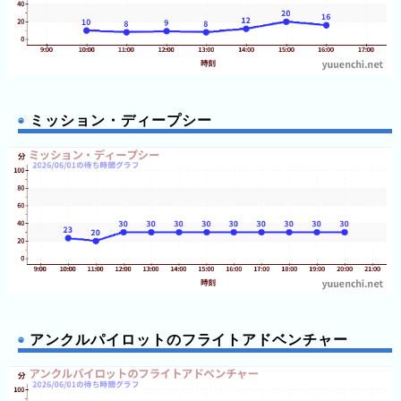
直
近
３
週
間
ミッション・ディープシー
1
日
前
2
日
前
3
日
前
アンクルパイロットのフライトアドベンチャー
4
日