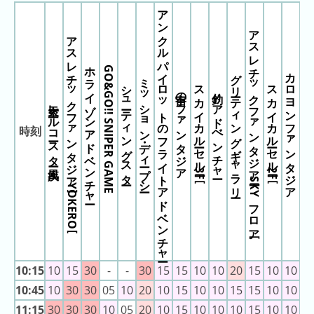
アンクルパイロットのフライトアドベンチャー
の
アスレチックファンタジア［SKYフロア］
ラ
アスレチックファンタジア［YOKERO］
ン
キ
ホライゾンアドベンチャー
GO&GO!! SNIPER GAME
グリーティングギャラリー
カロヨンファンタジア
ミッション・ディープシー
ン
シューティングスター
スカイカルーセル［3F］
スカイカルーセル［2F］
アートファンタ
宇宙のファンタジア
釣りアドべンチャー
グ
天空レールコースター疾風
今
時刻
年
の
ラ
ン
キ
ン
グ
10:15
10
15
30
-
-
30
15
15
10
10
20
15
10
10
1
去
年
10:45
10
30
30
05
10
20
10
15
10
10
15
15
10
10
1
の
11:15
30
30
30
10
05
20
10
15
10
10
10
15
10
10
1