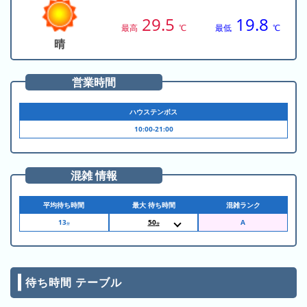
昨
29.5
19.8
日
最高
℃
最低
℃
の
晴
ラ
ン
営業時間
キ
ン
ハウステンボス
グ
10:00-21:00
今
月
混雑 情報
の
ラ
平均待ち時間
最大 待ち時間
混雑ランク
ン
13
50
キ
分
分
11:00
アスレチックファ
ン
ンタジア［YOKERO］
11:25
アスレチックファ
グ
ンタジア［YOKERO］
16:00
アスレチックファ
待ち時間 テーブル
ンタジア［YOKERO］
先
月