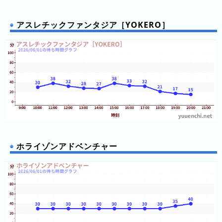
ン
キ
アスレチックファンタジア［YOKERO］
ン
グ
今
年
の
ラ
ン
キ
ン
ホライゾンアドベンチャー
グ
去
年
の
ラ
ン