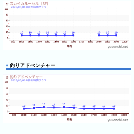
年
(月
ご
と)
2024
年
(月
ご
釣りアドべンチャー
と)
2023
年
(月
ご
と)
2026
年