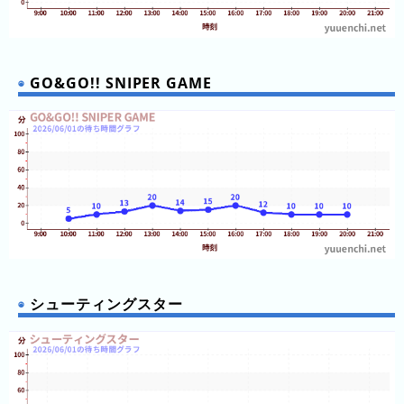
キ
ン
グ
GO&GO!! SNIPER GAME
今
待
日
ち
こ
時
れ
間
ま
グ
で
ラ
の
フ
混
シューティングスター
雑
グ
ラ
フ