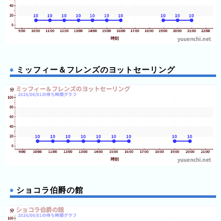
ラ
ン
ド
八
景
島
ミッフィー＆フレンズのヨットセーリング
シ
ー
パ
ラ
ダ
イ
ス
那
須
ショコラ伯爵の館
ハ
イ
ラ