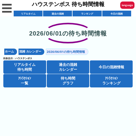
ハウステンボス 待ち時間情報
☰
language
リアルタイム
過去の混雑
ランキング
今日の混雑
English
한국어
2026/06/01の待ち時間情報
リ
繁體中文
ア
ホーム
混雑 カレンダー
2026/06/01の待ち時間情報
简体中文
混
ル
画像提供：
ハウステンボス
雑
タ
リアルタイム
過去の混雑
ภาษาไทย
今日の混雑情報
混
カ
待ち時間
カレンダー
イ
雑
レ
ム
ｱﾄﾗｸｼｮﾝ
待ち時間
ｱﾄﾗｸｼｮﾝ
日本語
レ
一覧
グラフ
ランキング
予
ン
待
ス
想
ダ
ち
シ
ト
カ
ー
時
ョ
ラ
レ
間
ア
ッ
ン
ン
ト
プ
一
ダ
ハ
攻
ラ
一
覧
ー
ウ
略
ク
覧