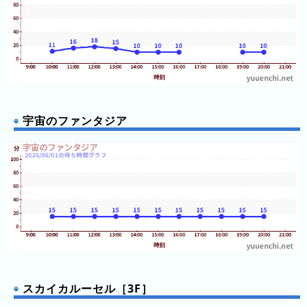
前
5
日
前
6
日
宇宙のファンタジア
前
7
日
前
2026
年
(月
ご
と)
スカイカルーセル［3F］
2025