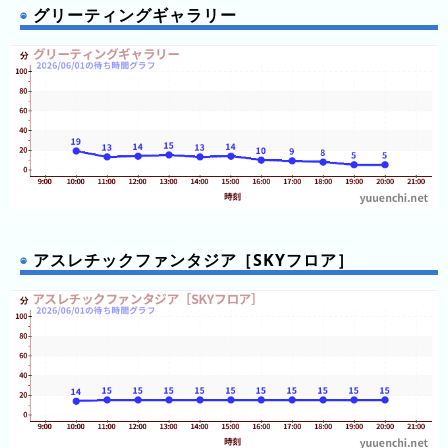
(日
グリーティングギャラリー
ご
と)
2025
年
(日
ご
と)
2024
年
アスレチックファンタジア［SKYフロア］
(日
ご
と)
2023
年
(日
ご