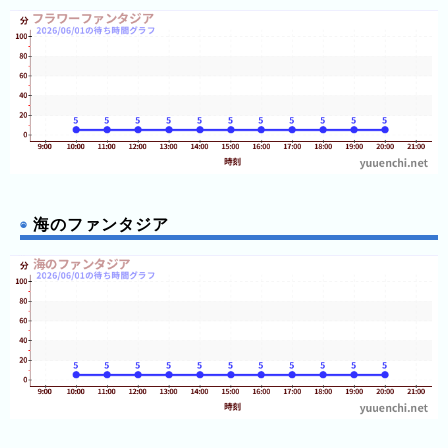
レ
ジ
ャ
ー
フ
ォ
レ
ス
ト
海のファンタジア
浅
草
花
や
し
き
ハ
ウ
ス