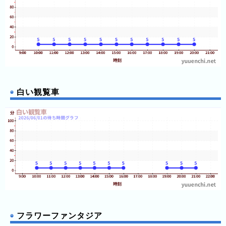
ン
ド
パ
ー
ク
よ
み
白い観覧車
う
り
ラ
ン
ド
さ
が
み
湖
フラワーファンタジア
プ