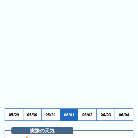
ス
ガ
シ
テ
イ
ョ
ン
ド
ン
ボ
一
ス
覧
と
は
今
人
日
気
の
ラ
ラ
ン
ン
キ
キ
ン
05/29
05/30
05/31
06/01
06/02
06/03
06/04
ン
グ
グ
実際の天気