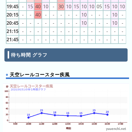
の
19:45
-
15
40
10
-
30
10
15
10
10
05
15
10
10
1
ラ
20:15
-
-
40
-
-
-
-
-
10
-
-
-
10
-
-
ン
20:45
-
-
-
-
-
-
-
-
10
-
-
-
10
-
-
キ
ン
21:15
-
-
-
-
-
-
-
-
-
-
-
-
-
-
-
グ
21:45
-
-
-
-
-
-
-
-
-
-
-
-
-
-
-
今
待ち時間 グラフ
月
の
ラ
天空レールコースター疾風
ン
キ
ン
グ
先
月
の
ラ