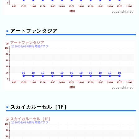
ン
ン
ド
ク
集
東
京
アートファンタジア
ド
ー
ム
シ
テ
ィ
ナ
ガ
シ
スカイカルーセル［1F］
マ
ス
パ
ー