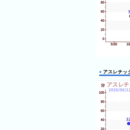
の
ラ
ン
キ
ン
グ
今
月
の
ラ
アスレチッ
ン
キ
ン
グ
先
月
の
ラ