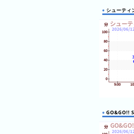
キ
シューティ
ン
グ
今
待
日
ち
こ
時
れ
間
ま
グ
で
ラ
の
フ
混
雑
グ
GO&GO!! 
ラ
フ