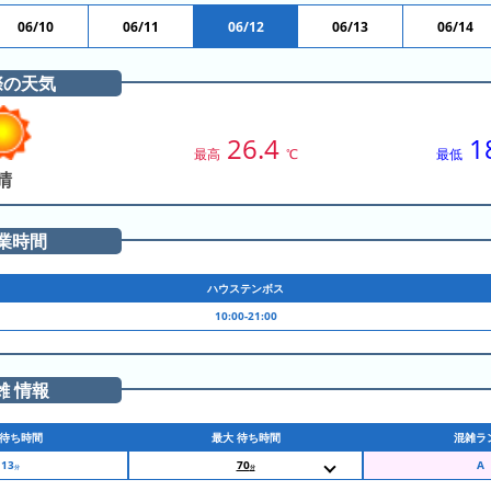
06/10
06/11
06/12
06/13
06/14
際の天気
26.4
1
最高
℃
最低
晴
業時間
ハウステンボス
10:00-21:00
雑 情報
待ち時間
最大 待ち時間
混雑ラ
13
70
分
分
10:30
天空レールコースター疾風