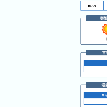
ス
ガ
シ
06/09
テ
イ
ョ
ン
ド
ン
実
ボ
一
ス
覧
と
は
営
今
人
日
気
の
ラ
ラ
ン
ン
キ
混
キ
ン
ン
グ
平均
グ