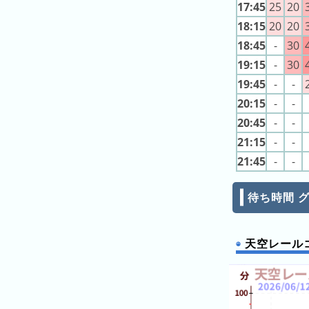
17:45
25
20
ラ
ン
18:15
20
20
キ
18:45
-
30
ン
19:15
-
30
グ
19:45
-
-
20:15
-
-
20:45
-
-
今
混
21:15
-
-
日
雑
21:45
-
-
の
ラ
ラ
ン
待ち時間 
ン
キ
キ
ン
ン
グ
天空レール
グ
昨
日