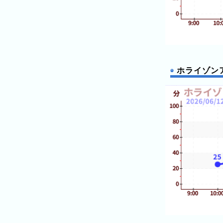
ン
キ
ン
グ
今
ホライゾン
年
の
ラ
ン
キ
ン
グ
去
年
の
ラ
ン