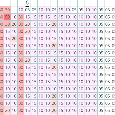
30
30
-
10
05
05
10
10
05
15
10
05
05
10
10
05
05
0
30
50
10
30
15
15
15
15
15
15
10
10
10
10
10
05
05
0
30
30
20
30
20
15
10
15
20
15
10
10
10
10
10
05
05
0
30
15
10
30
20
15
10
10
10
15
10
10
10
10
10
05
05
0
30
15
20
30
10
15
10
10
15
15
10
10
10
10
10
05
05
0
30
15
10
30
10
15
10
10
20
15
10
10
10
10
10
05
05
0
30
15
10
30
10
15
10
15
15
15
10
10
10
10
10
05
05
0
30
15
10
30
20
15
10
15
10
15
10
10
10
10
10
05
05
0
30
10
10
30
15
15
10
15
20
15
10
10
10
10
10
05
05
0
30
10
10
30
10
15
10
15
15
15
10
10
10
10
10
05
05
0
30
10
10
30
10
15
10
15
15
15
10
10
10
10
10
05
05
0
30
10
10
30
10
15
10
10
10
15
10
10
10
10
10
05
05
0
30
10
10
30
15
15
10
10
20
15
10
10
10
10
10
05
05
0
30
10
10
30
15
15
10
10
20
15
10
10
10
10
10
05
05
0
30
20
10
30
15
15
10
10
20
15
10
10
10
10
10
05
05
0