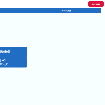
language
グ
今日の混雑
English
한국어
繁體中文
简体中文
ภาษาไทย
混雑情報
ｸｼｮﾝ
日本語
キング