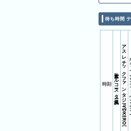
昨
日
の
待ち時間 
ラ
ン
キ
ン
アスレチックファンタジア［YOKERO］
グ
ホライゾ
今
月
天空レールコースター疾風
の
ラ
時刻
ン
キ
ン
グ
先
月