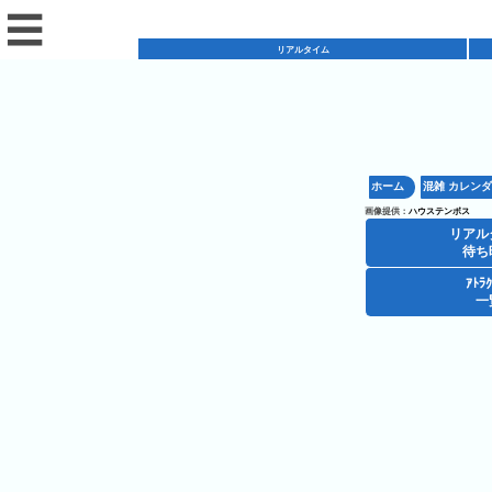
☰
リアルタイム
リ
ア
ホーム
混雑 カレン
混
ル
画像提供：
ハウステンボス
雑
タ
リアル
混
カ
待ち
イ
雑
レ
ム
ｱﾄﾗ
レ
一
予
ン
待
ス
想
ダ
ち
シ
ト
カ
ー
時
ョ
ラ
レ
間
ア
ッ
ン
ン
ト
プ
一
ダ
ハ
攻
ラ
一
覧
ー
ウ
略
ク
覧