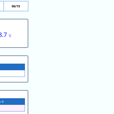
06/15
8.7
℃
ンク