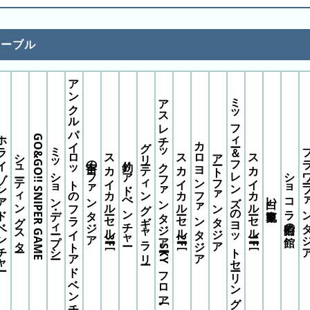
10:35
天空レールコースター疾風
テーブル
アンクルパイロットのフライトアドベンチャー
ミッフィー＆フレンズのヨットセーリング
アスレチックファンタジア［SKYフロア］
ンアドベンチャー
GO&GO!! SNIPER GAME
グリーティングギャラリー
カロヨンファンタジア
ミッション・ディープシー
フラワーファ
シューティングスター
スカイカルーセル［3F］
スカイカルーセル［2F］
アートファンタジア
スカイカルーセル［1F］
宇宙のファンタジア
釣りアドべンチャー
ショコラ伯爵の館
白い観覧車