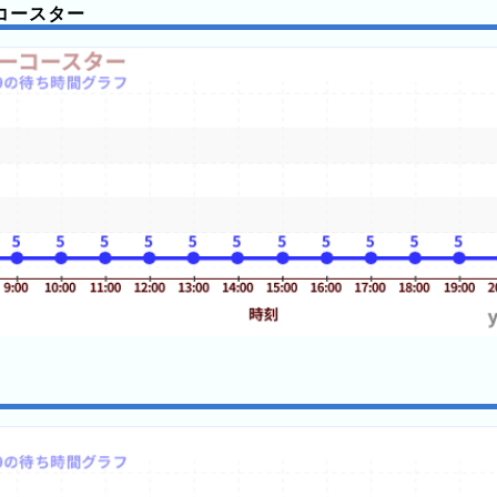
コースター
8:15
ハローキティ＆フレンズ ポップンス
マイル
8:15
大観覧車
8:15
嫌ナよ館
8:15
F²（エフ・ツー）
8:15
スペースジェット
8:15
スーパーバイキング
8:15
フライングサブマリン
8:15
スカイバルーン
8:15
スペースショット
8:15
フラッシュダンス
8:15
ウォーターコースター
8:15
スピンターンコースター
8:15
ジャイアントゴーカート
8:15
シューティングライド！！ XDダーク
ライド
8:15
ＶＲライドシアター「恐竜戯画~kyo-
ryu-GIGA~」
8:20
ダークキャッスル
8:20
DINOWORLD（ディノワールド）
8:20
レーザーアトラクション恐竜研究所
8:20
ウーピーコースター
8:20
アラビアンメリー
8:20
ウーピーのトレジャーハンティング
8:20
ナスレチック～オブスタクルアクティ
ビティ~
8:20
フロッグホッパー
8:20
ウォーターパレード
8:20
アドベンチャーサファリ
8:20
ティーカップ