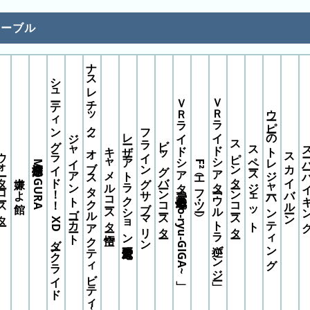
8:00
アドベンチャーサファリ
8:00
ティーカップ
8:00
ウェーブスインガーNEO
テーブル
8:00
カルーセル
8:00
カード迷路 ぐるり森大冒険
8:00
洞窟探検 MOGURA
ナスレチック～オブスタクルアクティビティ~
8:00
屋内型コースターSHINPI＋（シンピプ
ラス）
シューティングライド！！ XDダークライド
8:00
リバーアドベンチャー
8:00
ハローキティ＆フレンズ ポップンス
ＶＲライドシアター「ウルトラ逆バンジー」
ＶＲライドシアター「恐竜戯画~kyo-ryu-GIGA~」
マイル
ウーピーのトレジャーハンティング
8:00
大観覧車
フライングサブマリン
8:00
嫌ナよ館
レーザーアトラクション恐竜研究所
ジャイアントゴーカート
8:00
F²（エフ・ツー）
ビッグバーンコースター
スピンターンコースター
スペースジェット
キャメルコースター悟空
スーパーバ
8:00
スペースジェット
ターコースター
スカイバルーン
8:00
スーパーバイキング
洞窟探検 MOGURA
F²（エフ・ツー）
8:00
フライングサブマリン
嫌ナよ館
8:00
スカイバルーン
8:00
スペースショット
8:00
フラッシュダンス
8:00
ウォーターコースター
8:00
スピンターンコースター
8:00
ジャイアントゴーカート
8:00
シューティングライド！！ XDダーク
ライド
8:00
ＶＲライドシアター「恐竜戯画~kyo-
ryu-GIGA~」
8:05
ダークキャッスル
8:05
DINOWORLD（ディノワールド）
8:05
レーザーアトラクション恐竜研究所