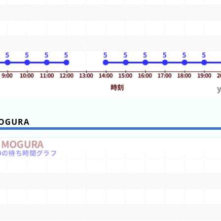
8:20
ウェーブスインガーNEO
8:20
カルーセル
8:20
カード迷路 ぐるり森大冒険
8:20
洞窟探検 MOGURA
8:20
屋内型コースターSHINPI＋（シンピプ
ラス）
8:20
リバーアドベンチャー
8:20
ハローキティ＆フレンズ ポップンス
マイル
8:20
大観覧車
8:20
嫌ナよ館
8:20
F²（エフ・ツー）
8:20
スペースジェット
8:20
スーパーバイキング
8:20
フライングサブマリン
8:20
スカイバルーン
OGURA
8:20
スペースショット
8:20
フラッシュダンス
8:20
ウォーターコースター
8:20
スピンターンコースター
8:20
ジャイアントゴーカート
8:20
シューティングライド！！ XDダーク
ライド
8:20
ＶＲライドシアター「恐竜戯画~kyo-
ryu-GIGA~」
8:25
ダークキャッスル
8:25
DINOWORLD（ディノワールド）
8:25
レーザーアトラクション恐竜研究所
8:25
ウーピーコースター
8:25
アラビアンメリー