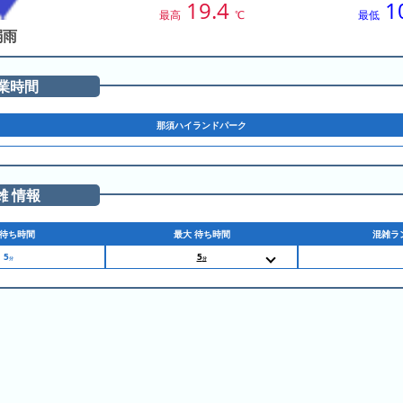
19.4
1
最高
℃
最低
弱雨
業時間
那須ハイランドパーク
雑 情報
待ち時間
最大 待ち時間
混雑ラ
5
5
分
分
8:00
ダークキャッスル
8:00
DINOWORLD（ディノワールド）
8:00
レーザーアトラクション恐竜研究所
8:00
ウーピーコースター
8:00
アラビアンメリー
8:00
ウーピーのトレジャーハンティング
8:00
ナスレチック～オブスタクルアクティ
ビティ~
8:00
フロッグホッパー
8:00
ウォーターパレード