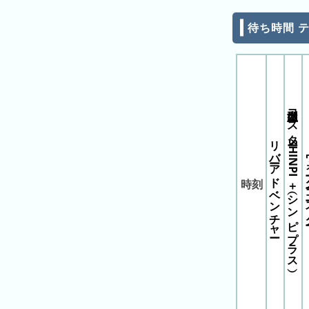
ン
待ち時間 
キ
ン
グ
先
月
屋内型コースターSHINPI＋（シンピプラス）
の
ラ
リバーアドベンチャー
ウォー
ン
キ
時刻
ン
グ
今
年
の
ラ
ン