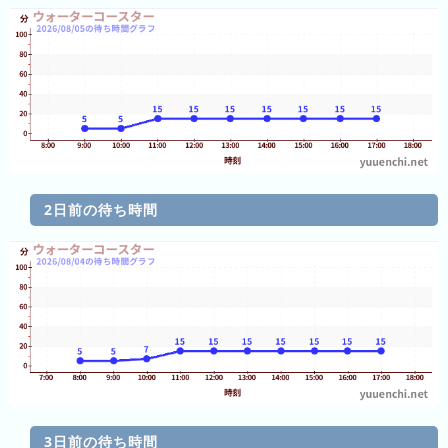
ン
グ
先
月
の
ラ
ン
キ
2日前の待ち時間
ン
グ
今
年
の
ラ
ン
キ
ン
3日前の待ち時間