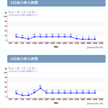
の
5日前の待ち時間
フ
混
雑
グ
ラ
フ
直
近
３
週
6日前の待ち時間
間
1
日
前
2
日
前