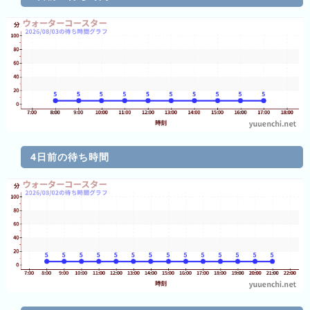
グ
去
年
の
ラ
ン
キ
ン
グ
4日前の待ち時間
今
待
日
ち
こ
時
れ
間
ま
グ
で
ラ