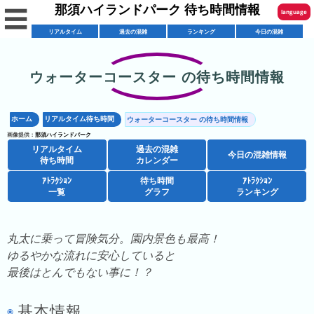
那須ハイランドパーク 待ち時間情報
☰
language
リアルタイム
過去の混雑
ランキング
今日の混雑
English
한국어
ウォーターコースター の待ち時間情報
リ
繁體中文
ア
ホーム
リアルタイム待ち時間
ウォーターコースター の待ち時間情報
简体中文
混
ル
画像提供：
那須ハイランドパーク
雑
タ
リアルタイム
過去の混雑
ภาษาไทย
今日の混雑情報
混
カ
待ち時間
カレンダー
イ
雑
レ
ム
ｱﾄﾗｸｼｮﾝ
待ち時間
ｱﾄﾗｸｼｮﾝ
日本語
レ
一覧
グラフ
ランキング
予
ン
待
ス
想
ダ
ち
シ
ト
カ
ー
時
丸太に乗って冒険気分。園内景色も最高！
ョ
ラ
レ
間
ゆるやかな流れに安心していると
ア
ッ
ン
ン
最後はとんでもない事に！？
ト
プ
一
ダ
今
人
ラ
一
覧
ー
日
気
基本情報
ク
覧