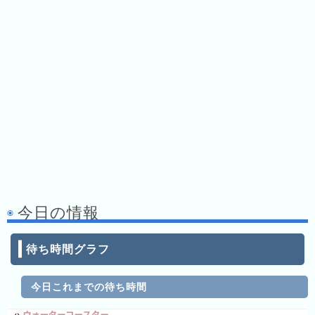
キ
ン
グ
去
年
の
ラ
ン
キ
ン
グ
今日の情報
待ち時間グラフ
今
混
日
雑
の
ラ
今日これまでの待ち時間
ラ
ン