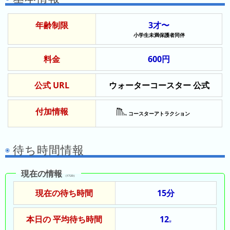
の
ラ
シ
ラ
ン
ョ
年齢制限
3才〜
ン
キ
ン
小学生未満保護者同伴
キ
ン
一
ン
グ
覧
料金
600円
グ
昨
公式 URL
ウォーターコースター 公式
日
の
付加情報
コースターアトラクション
ラ
ン
キ
待ち時間情報
ン
グ
現在の情報
（17:20）
今
現在の待ち時間
15分
月
の
本日の 平均待ち時間
12
分
ラ