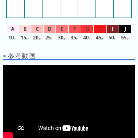
ガ
シ
マ
ス
パ
10
15
20
25
30
35
40
45
50
55
ー
分〜
分〜
分〜
分〜
分〜
分〜
分〜
分〜
分〜
分〜
ラ
参考動画
ン
ド
八
景
島
シ
ー
パ
ラ
ダ
イ