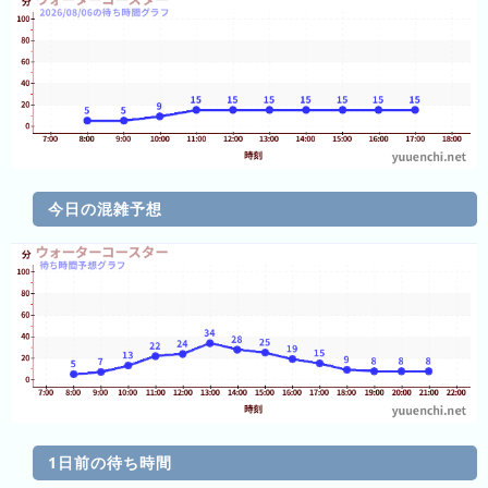
ン
キ
キ
ン
ン
グ
グ
昨
日
の
ラ
今日の混雑予想
ン
キ
ン
グ
今
月
の
ラ
ン
1日前の待ち時間
キ