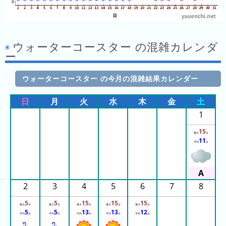
ご
と)
2023
ウォーターコースター の混雑カレンダ
年
ー
(日
ご
ウォーターコースター の今月の混雑結果カレンダー
と)
日
月
火
水
木
金
土
待
ち
1
時
15
最大
分
間
11
平均
分
グ
ラ
フ
2
3
4
5
6
7
8
一
覧
5
5
15
15
15
最大
分
最大
分
最大
分
最大
分
最大
分
5
5
13
13
12
平均
分
平均
分
平均
分
平均
分
平均
分