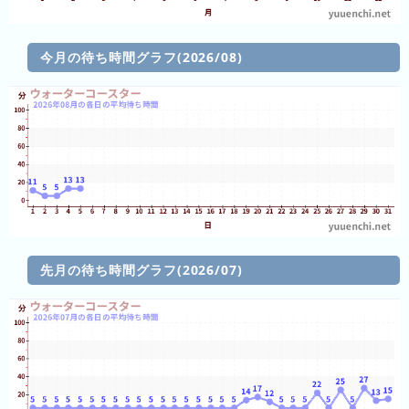
年
(月
ご
今月の待ち時間グラフ(2026/08)
と)
2026
年
(日
ご
と)
2025
年
(日
先月の待ち時間グラフ(2026/07)
ご
と)
2024
年
(日