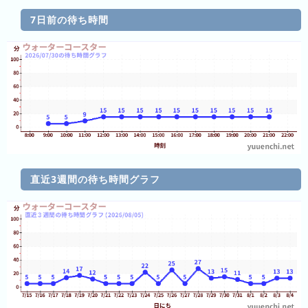
7日前の待ち時間
3
日
前
4
日
前
5
日
前
直近3週間の待ち時間グラフ
6
日
前
7
日
前