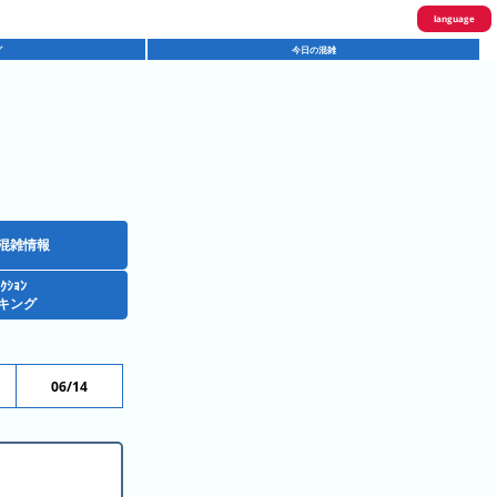
language
グ
今日の混雑
English
한국어
繁體中文
简体中文
ภาษาไทย
混雑情報
ｸｼｮﾝ
日本語
キング
06/14