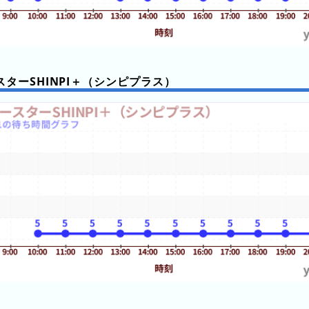
ターSHINPI＋（シンピプラス）