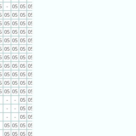
5
-
05
05
05
05
05
05
05
05
05
05
05
05
05
05
5
05
05
05
05
05
05
05
05
05
05
05
05
05
05
05
5
05
05
05
05
05
05
05
05
05
05
05
05
05
05
05
5
05
05
05
05
05
05
05
05
05
05
05
05
05
05
05
5
05
05
05
05
05
05
05
05
05
05
05
05
05
05
05
5
05
05
05
05
05
05
05
05
05
05
05
05
05
05
05
5
05
05
05
05
-
05
05
05
05
05
05
05
05
05
05
5
05
05
05
05
-
05
05
05
05
05
05
05
05
05
05
5
05
05
05
05
05
05
05
05
05
05
05
05
05
05
05
5
05
05
05
05
05
05
05
05
05
05
05
05
05
05
05
5
05
05
05
05
05
05
05
05
05
05
05
05
05
05
05
-
-
05
05
05
05
05
05
05
05
05
05
-
05
-
-
-
05
05
05
05
05
05
05
05
05
05
-
05
-
-
-
05
05
05
05
05
05
05
05
05
05
-
05
-
05
05
05
05
05
05
05
05
05
05
05
05
-
05
05
05
05
05
05
05
05
-
05
05
05
05
05
-
05
05