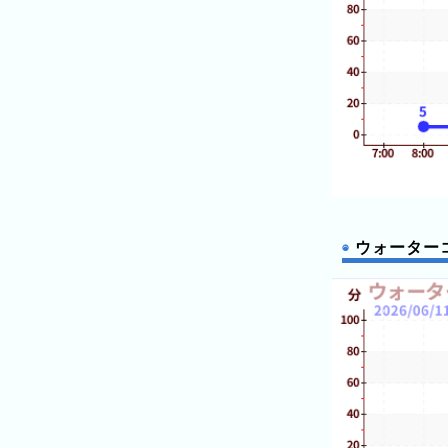
の
フ
混
雑
グ
ラ
フ
直
近
３
週
ウォーター
間
1
日
前
2
日
前