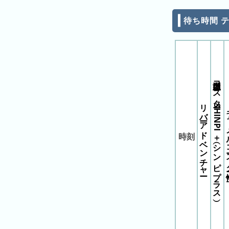
ン
待ち時間 
キ
ン
グ
先
月
屋内型コースターSHINPI＋（シンピプラス）
の
ラ
リバーアドベンチャー
キャメル
ン
キ
時刻
ン
グ
今
年
の
ラ
ン