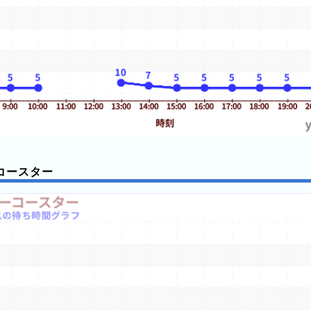
コースター