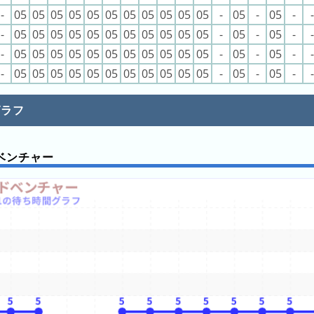
-
05
05
05
05
05
05
05
05
05
05
05
-
05
-
05
-
-
-
05
05
05
05
05
05
05
05
05
05
05
-
05
-
05
-
-
-
05
05
05
05
05
05
05
05
05
05
05
-
05
-
05
-
-
-
05
05
05
05
05
05
05
05
05
05
05
-
05
-
05
-
-
グラフ
ベンチャー