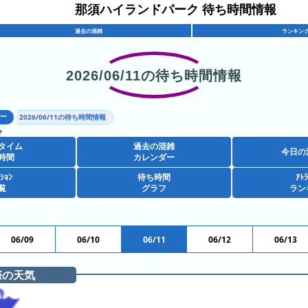
那須ハイランドパーク 待ち時間情報
過去の混雑
ランキン
2026/06/11の待ち時間情報
ダー
2026/06/11の待ち時間情報
ク
タイム
過去の混雑
今日の
時間
カレンダー
ｸｼｮﾝ
待ち時間
ｱﾄﾗ
覧
グラフ
ラン
06/09
06/10
06/11
06/12
06/13
際の天気