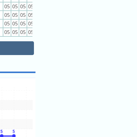
05
05
05
05
05
05
-
05
05
05
05
05
-
05
05
05
05
05
05
05
05
-
05
05
05
05
05
-
05
05
05
05
05
05
05
05
-
05
05
05
05
05
-
05
05
05
05
05
05
05
05
-
05
05
05
05
05
-
05
05