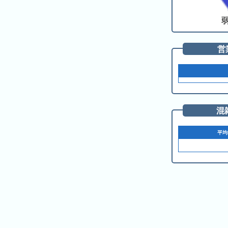
の
ラ
シ
ラ
ン
ョ
ン
キ
ン
キ
ン
一
営
ン
グ
覧
グ
昨
日
の
混
ラ
ン
平均
キ
ン
グ
今
月
の
ラ