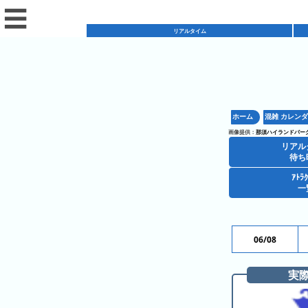
☰
リアルタイム
リ
ア
ホーム
混雑 カレン
混
ル
画像提供：
那須ハイランドパー
雑
タ
リアル
混
カ
待ち
イ
雑
レ
ム
ｱﾄﾗ
レ
一
予
ン
待
ス
想
ダ
ち
シ
ト
カ
ー
時
ョ
ラ
レ
06/08
間
ア
ッ
ン
ン
ト
プ
一
ダ
実
今
人
ラ
一
覧
ー
日
気
ク
覧