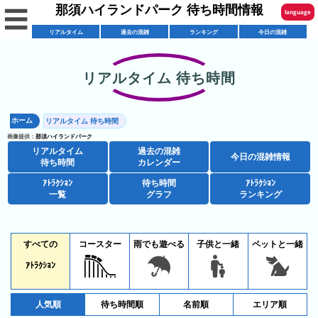
那須ハイランドパーク 待ち時間情報
☰
language
リアルタイム
過去の混雑
ランキング
今日の混雑
English
한국어
リアルタイム 待ち時間
リ
繁體中文
ア
ホーム
リアルタイム 待ち時間
简体中文
混
ル
画像提供：
那須ハイランドパーク
雑
タ
リアルタイム
過去の混雑
ภาษาไทย
今日の混雑情報
混
カ
待ち時間
カレンダー
イ
雑
レ
ム
ｱﾄﾗｸｼｮﾝ
待ち時間
ｱﾄﾗｸｼｮﾝ
日本語
レ
一覧
グラフ
ランキング
予
ン
待
ス
想
ダ
ち
シ
ト
カ
ー
時
ョ
すべての
コースター
雨でも遊べる
子供と一緒
ペットと一緒
ラ
レ
間
ア
ッ
ン
ン
ｱﾄﾗｸｼｮﾝ
ト
プ
一
ダ
今
人
ラ
一
覧
ー
日
気
人気順
待ち時間順
名前順
エリア順
ク
覧