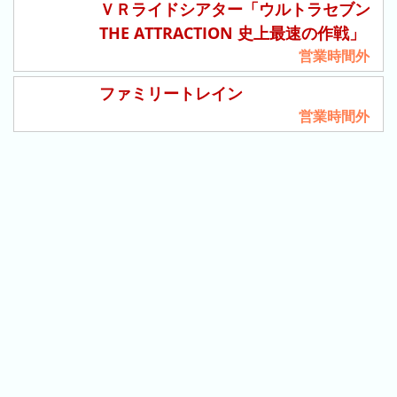
ＶＲライドシアター「ウルトラセブン
や
THE ATTRACTION 史上最速の作戦」
し
営業時間外
き
ハ
ファミリートレイン
ウ
営業時間外
ス
テ
ン
ボ
ス