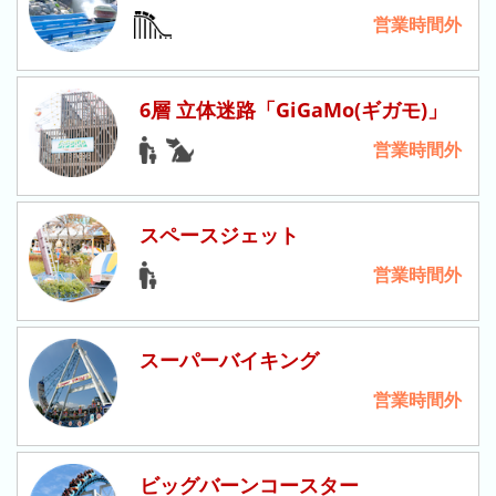
キ
営業時間外
ン
グ
去
6層 立体迷路「GiGaMo(ギガモ)」
年
営業時間外
の
ラ
ン
スペースジェット
キ
ン
営業時間外
グ
スーパーバイキング
今
混
営業時間外
日
雑
の
ラ
ラ
ン
ビッグバーンコースター