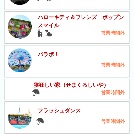
ス
那
ハローキティ＆フレンズ ポップン
須
スマイル
ハ
営業時間外
イ
ラ
ン
パラボ！
ド
営業時間外
パ
ー
ク
狭狂しい家（せまくるしいや）
よ
営業時間外
み
う
フラッシュダンス
り
ラ
営業時間外
ン