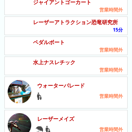
ジャイアントゴーカート
ガ
営業時間外
シ
マ
レーザーアトラクション恐竜研究所
ス
15分
パ
ー
ペダルボート
ラ
営業時間外
ン
ド
水上ナスレチック
営業時間外
八
景
ウォーターパレード
島
シ
営業時間外
ー
パ
ラ
レーザーメイズ
ダ
イ
営業時間外