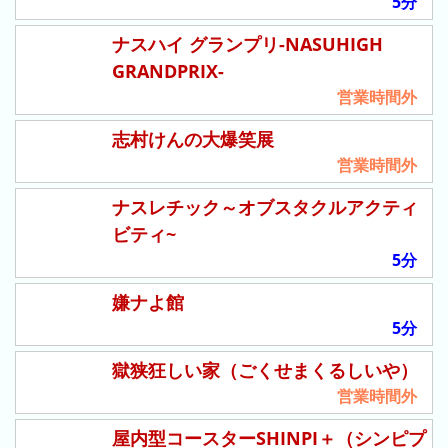
5分
2026
年
ナスハイ グランプリ-NASUHIGH
(月
GRANDPRIX-
ご
営業時間外
と)
志村けんの大爆笑展
2025
営業時間外
年
(月
ナスレチック～オブスタクルアクティ
ご
ビティ~
と)
5分
2024
嫌ナよ館
年
5分
(月
ご
獄狭狂しい家（ごくせまくるしいや）
と)
営業時間外
2023
屋内型コースターSHINPI＋（シンピプ