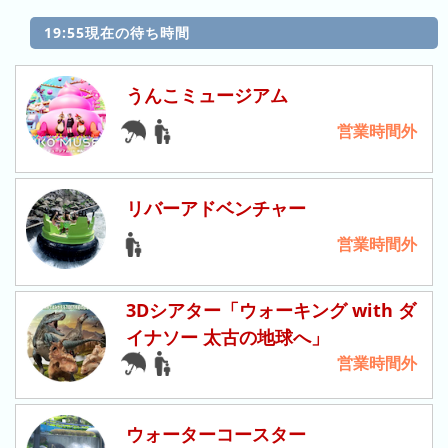
ン
19:55現在の待ち時間
キ
ン
グ
うんこミュージアム
先
営業時間外
月
の
ラ
リバーアドベンチャー
ン
営業時間外
キ
ン
グ
3Dシアター「ウォーキング with ダ
今
イナソー 太古の地球へ」
年
営業時間外
の
ラ
ン
ウォーターコースター