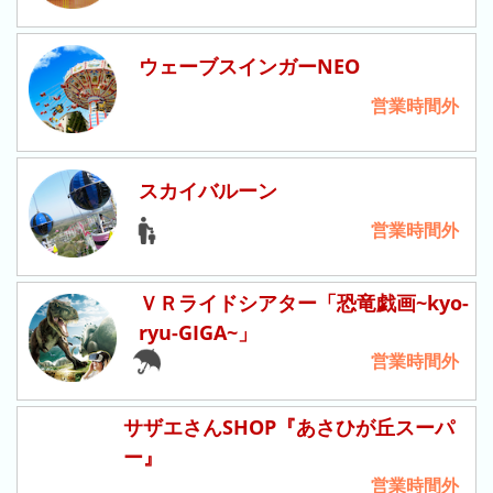
の
フ
混
ウェーブスインガーNEO
雑
グ
営業時間外
ラ
フ
直
スカイバルーン
近
営業時間外
３
週
間
ＶＲライドシアター「恐竜戯画~kyo-
ryu-GIGA~」
1
営業時間外
日
前
サザエさんSHOP『あさひが丘スーパ
2
ー』
日
前
営業時間外