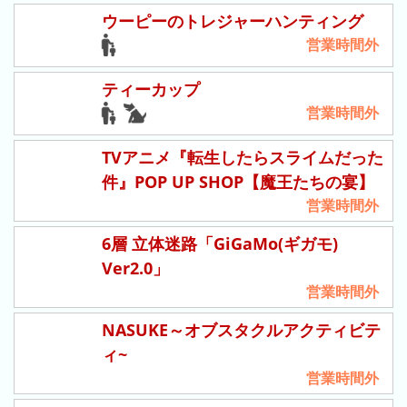
ド
ウーピーのトレジャーハンティング
さ
営業時間外
が
み
ティーカップ
湖
営業時間外
プ
レ
TVアニメ『転生したらスライムだった
ジ
件』POP UP SHOP【魔王たちの宴】
ャ
営業時間外
ー
フ
6層 立体迷路「GiGaMo(ギガモ)
ォ
Ver2.0」
レ
営業時間外
ス
ト
NASUKE～オブスタクルアクティビテ
ィ~
浅
草
営業時間外
花