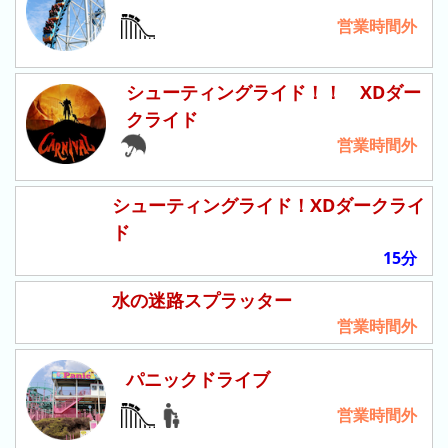
ン
キ
営業時間外
キ
ン
ン
グ
グ
シューティングライド！！ XDダー
昨
クライド
日
営業時間外
の
ラ
シューティングライド！XDダークライ
ン
ド
キ
15分
ン
グ
水の迷路スプラッター
今
営業時間外
月
の
パニックドライブ
ラ
営業時間外
ン
キ