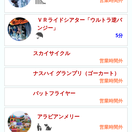
営業時間外
グ
去
ＶＲライドシアター「ウルトラ逆バ
年
ンジー」
の
ラ
5分
ン
キ
スカイサイクル
ン
営業時間外
グ
ナスハイ グランプリ（ゴーカート）
営業時間外
バットフライヤー
今
待
日
営業時間外
ち
こ
時
れ
間
アラビアンメリー
ま
グ
営業時間外
で
ラ