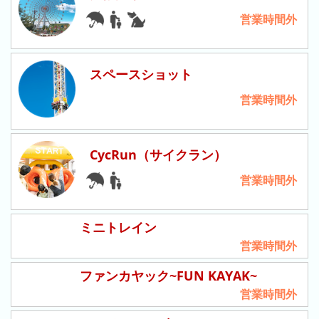
営業時間外
ピ
待
ュ
ち
ー
時
スペースショット
ロ
間
営業時間外
ラ
リ
ン
ン
ド
ク
CycRun（サイクラン）
集
東
営業時間外
京
ド
ー
ミニトレイン
ム
営業時間外
シ
テ
ファンカヤック~FUN KAYAK~
ィ
営業時間外
ナ