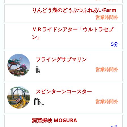
3
りんどう湖のどうぶつふれあいFarm
日
営業時間外
前
ＶＲライドシアター「ウルトラセブ
4
ン」
日
5分
前
5
フライングサブマリン
日
営業時間外
前
6
日
スピンターンコースター
前
営業時間外
7
日
洞窟探検 MOGURA
前