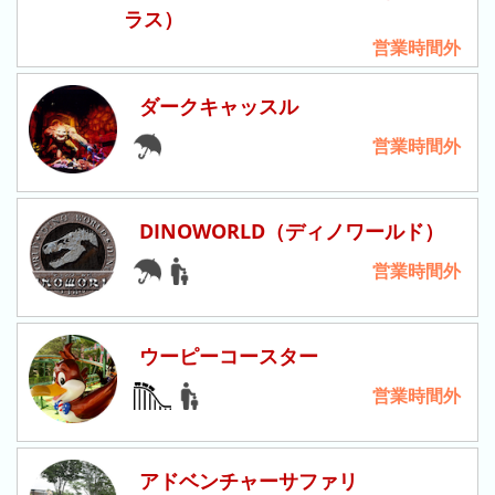
年
ラス）
(月
営業時間外
ご
と)
ダークキャッスル
2026
営業時間外
年
(日
ご
と)
DINOWORLD（ディノワールド）
営業時間外
2025
年
(日
ご
ウーピーコースター
と)
営業時間外
2024
年
(日
アドベンチャーサファリ