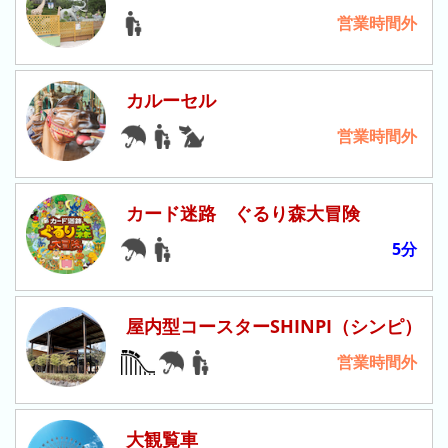
ご
営業時間外
と)
2023
年
カルーセル
(日
営業時間外
ご
と)
待
カード迷路 ぐるり森大冒険
ち
5分
時
間
グ
ラ
屋内型コースターSHINPI（シンピ）
フ
営業時間外
一
覧
大観覧車