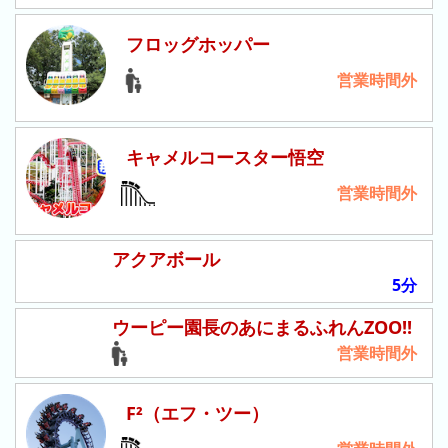
ン
フロッグホッパー
グ
営業時間外
先
月
の
ラ
キャメルコースター悟空
ン
営業時間外
キ
ン
グ
アクアボール
5分
今
年
ウーピー園長のあにまるふれんZOO!!
の
営業時間外
ラ
ン
キ
F²（エフ・ツー）
ン