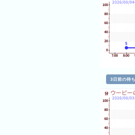
ン
グ
先
月
の
ラ
ン
キ
ン
グ
3日前の待
今
年
の
ラ
ン
キ
ン