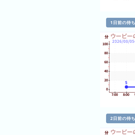
ン
キ
キ
ン
ン
グ
1日前の待
グ
昨
日
の
ラ
ン
キ
ン
グ
今
月
の
2日前の待
ラ
ン
キ