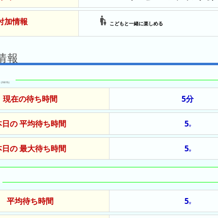
付加情報
こどもと一緒に楽しめる
情報
（18:15）
現在の待ち時間
5分
本日の 平均待ち時間
5
分
本日の 最大待ち時間
5
分
平均待ち時間
5
分