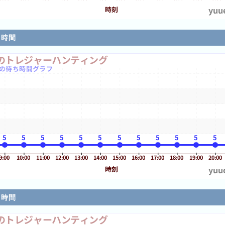
ち時間
ち時間