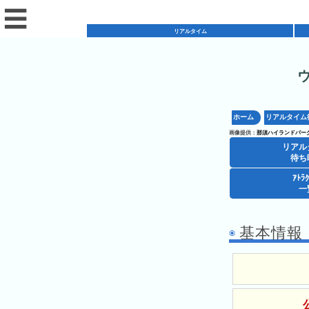
☰
リアルタイム
リ
ア
ホーム
リアルタイム
混
ル
画像提供：
那須ハイランドパー
雑
タ
リアル
混
カ
待ち
イ
雑
レ
ム
ｱﾄﾗ
レ
一
予
ン
待
ス
想
ダ
ち
シ
ト
カ
ー
時
基本情報
ョ
ラ
レ
間
ア
ッ
ン
ン
ト
プ
一
ダ
今
人
ラ
一
覧
ー
日
気
ク
覧