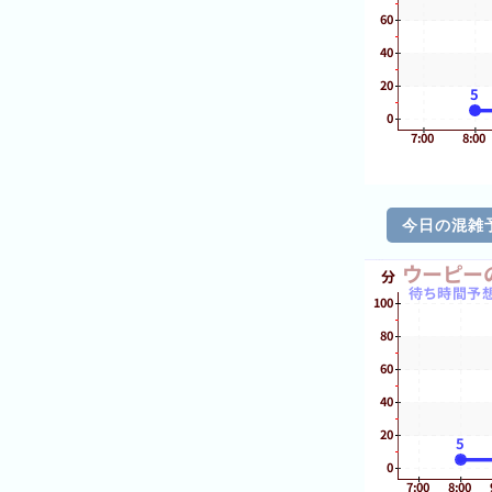
キ
ン
グ
去
年
の
ラ
ン
今日の混雑
キ
ン
グ
今
混
日
雑
の
ラ
ラ
ン