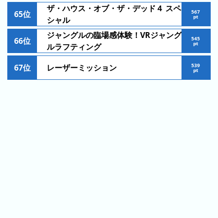
ザ・ハウス・オブ・ザ・デッド４ スペ
2026
567
65位
pt
シャル
年
(月
ジャングルの臨場感体験！VRジャング
545
66位
ご
pt
ルラフティング
と)
539
67位
レーザーミッション
pt
2025
年
(月
ご
と)
2024
年
(月
ご
と)
2023