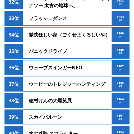
1232
32位
pt
ナソー 太古の地球へ」
ン
グ
1223
33位
フラッシュダンス
pt
先
月
1190
34位
獄狭狂しい家（ごくせまくるしいや）
pt
の
ラ
1188
35位
パニックドライブ
ン
pt
キ
1187
ン
36位
ウェーブスインガーNEO
pt
グ
1185
37位
ウーピーのトレジャーハンティング
今
pt
年
1164
38位
志村けんの大爆笑展
の
pt
ラ
ン
1161
39位
スカイバルーン
pt
キ
ン
1154
40位
水の迷路 スプラッター