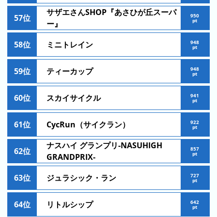
サザエさんSHOP『あさひが丘スーパ
3
950
57位
pt
ー』
日
前
948
58位
ミニトレイン
pt
4
日
948
59位
ティーカップ
pt
前
941
60位
スカイサイクル
5
pt
日
前
922
61位
CycRun（サイクラン）
pt
6
ナスハイ グランプリ-NASUHIGH
857
62位
日
pt
GRANDPRIX-
前
727
63位
ジュラシック・ラン
pt
7
日
642
64位
リトルシップ
前
pt