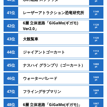
pt
グ
去
1149
41位
レーザーアトラクション恐竜研究所
pt
年
の
6層 立体迷路「GiGaMo(ギガモ)
1129
42位
pt
ラ
Ver2.0」
ン
1120
43位
大観覧車
キ
pt
ン
グ
1113
44位
ジャイアントゴーカート
pt
1088
45位
ナスハイ グランプリ（ゴーカート）
pt
今
待
1069
46位
ウォーターパレード
pt
日
ち
こ
時
1069
47位
フライングサブマリン
れ
間
pt
ま
グ
で
1067
48位
6層 立体迷路「GiGaMo(ギガモ)」
ラ
pt