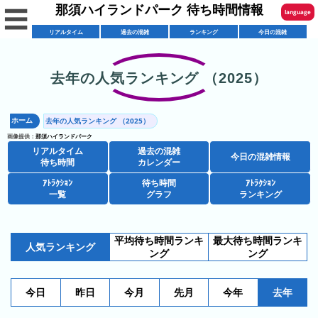
那須ハイランドパーク 待ち時間情報
☰
language
リアルタイム
過去の混雑
ランキング
今日の混雑
English
한국어
去年の人気ランキング （2025）
リ
繁體中文
ア
ホーム
去年の人気ランキング （2025）
简体中文
混
ル
画像提供：
那須ハイランドパーク
雑
タ
リアルタイム
過去の混雑
ภาษาไทย
今日の混雑情報
混
カ
待ち時間
カレンダー
イ
雑
レ
ム
ｱﾄﾗｸｼｮﾝ
待ち時間
ｱﾄﾗｸｼｮﾝ
日本語
レ
一覧
グラフ
ランキング
予
ン
待
ス
想
ダ
ち
シ
ト
カ
ー
時
平均待ち時間ランキ
最大待ち時間ランキ
ョ
ラ
レ
人気ランキング
間
ング
ング
ア
ッ
ン
ン
ト
プ
一
ダ
今
人
今日
昨日
今月
先月
今年
去年
ラ
一
覧
ー
日
気
ク
覧