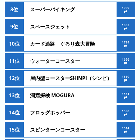
ン
1909
8位
スーパーバイキング
pt
キ
ン
1883
9位
スペースジェット
グ
pt
先
1789
10位
カード迷路 ぐるり森大冒険
pt
月
の
1656
11位
ウォーターコースター
ラ
pt
ン
キ
1569
12位
屋内型コースターSHINPI（シンピ）
pt
ン
グ
1561
13位
洞窟探検 MOGURA
pt
今
1530
年
14位
フロッグホッパー
pt
の
ラ
1514
15位
スピンターンコースター
pt
ン