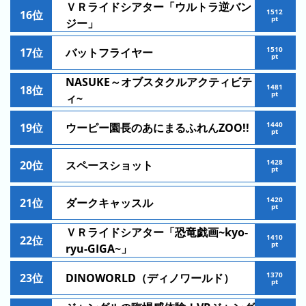
キ
ＶＲライドシアター「ウルトラ逆バン
1512
16位
pt
ン
ジー」
グ
1510
17位
バットフライヤー
pt
去
年
NASUKE～オブスタクルアクティビテ
1481
18位
pt
の
ィ~
ラ
1440
19位
ウーピー園長のあにまるふれんZOO!!
ン
pt
キ
ン
1428
20位
スペースショット
pt
グ
1420
21位
ダークキャッスル
pt
ＶＲライドシアター「恐竜戯画~kyo-
1410
22位
今
混
pt
ryu-GIGA~」
日
雑
の
1370
23位
DINOWORLD（ディノワールド）
ラ
pt
ラ
ン