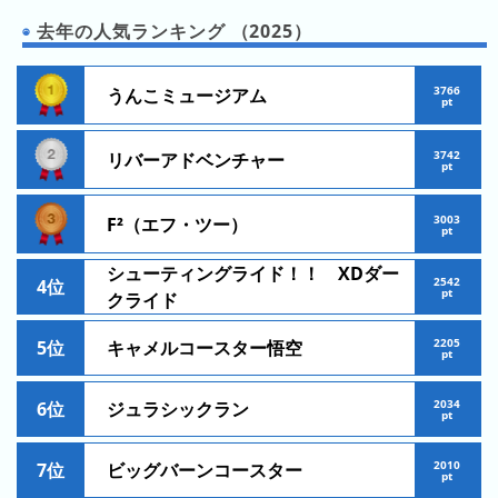
の
ラ
シ
ラ
去年の人気ランキング （2025）
ン
ョ
ン
キ
ン
キ
ン
3766
うんこミュージアム
一
pt
ン
グ
覧
グ
3742
リバーアドベンチャー
pt
昨
日
3003
F²（エフ・ツー）
pt
の
ラ
シューティングライド！！ XDダー
2542
4位
ン
pt
クライド
キ
ン
2205
5位
キャメルコースター悟空
pt
グ
2034
6位
ジュラシックラン
今
pt
月
の
2010
7位
ビッグバーンコースター
pt
ラ