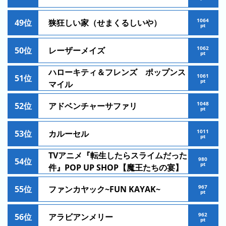
の
フ
混
1064
49位
狭狂しい家（せまくるしいや）
pt
雑
グ
1062
50位
レーザーメイズ
ラ
pt
フ
ハローキティ＆フレンズ ポップンス
1061
51位
pt
マイル
直
近
1048
52位
アドベンチャーサファリ
３
pt
週
1011
53位
カルーセル
間
pt
1
TVアニメ『転生したらスライムだった
980
54位
pt
日
件』POP UP SHOP【魔王たちの宴】
前
967
55位
ファンカヤック~FUN KAYAK~
pt
2
日
962
56位
アラビアンメリー
pt
前