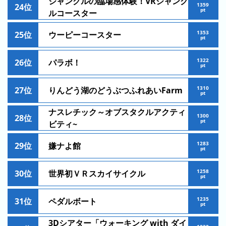
ジャングルの臨場感体験！VRジャング
ン
キ
1359
24位
pt
ルコースター
キ
ン
ン
グ
1353
25位
ウーピーコースター
グ
pt
昨
1322
26位
パラボ！
pt
日
の
1310
27位
りんどう湖のどうぶつふれあいFarm
ラ
pt
ン
ナスレチック～オブスタクルアクティ
1300
28位
キ
pt
ビティ~
ン
グ
1283
29位
嫌ナよ館
pt
今
1258
30位
世界初ＶＲスカイサイクル
月
pt
の
ラ
1235
31位
ペダルボート
pt
ン
3Dシアター「ウォーキング with ダイ
キ