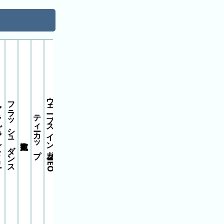
りんどう湖のどうぶつふれあいFarm
ウーピーのトレジャーハンティング
DINOWORLD（ディノワールド）
アドベンチャーサファリ
ウェーブスインガーNEO
フラッシュダンス
ダークキャッスル
スペースショット
フロッグホッパー
メリー
スーパーバイキング
スカイバルーン
カード迷路 ぐるり森大冒険
ティーカップ
ウーピーコースタ
カルーセル
パラボ！