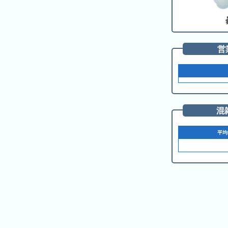
の
ラ
シ
ラ
ン
ョ
ン
キ
ン
キ
ン
一
営
ン
グ
覧
グ
昨
日
の
混
ラ
ン
平均
キ
ン
グ
今
月
の
ラ