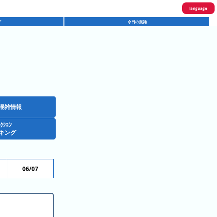
language
グ
今日の混雑
English
한국어
繁體中文
简体中文
ภาษาไทย
混雑情報
ｸｼｮﾝ
日本語
キング
06/07