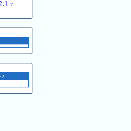
2.1
℃
ンク