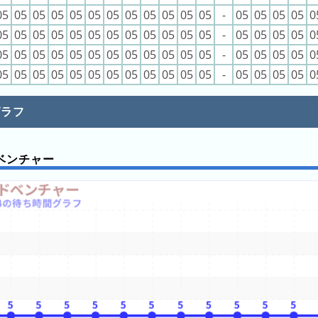
8:05
ビッグバーンコースター
05
05
05
05
05
05
05
05
05
05
05
05
-
05
05
05
05
0
8:05
ジャイアントゴーカート
8:05
シューティングライド！！ XDダーク
05
05
05
05
05
05
05
05
05
05
05
05
-
05
05
05
05
0
ライド
8:05
ＶＲライドシアター「ウルトラ逆バン
05
05
05
05
05
05
05
05
05
05
05
05
-
05
05
05
05
0
ジー」
8:10
レーザーアトラクション恐竜研究所
05
05
05
05
05
05
05
05
05
05
05
05
-
05
05
05
05
0
8:10
ウーピーコースター
8:10
アラビアンメリー
8:10
ウーピーのトレジャーハンティング
グラフ
8:10
ナスレチック～オブスタクルアクティ
ビティ~
8:10
フロッグホッパー
8:10
ウォーターパレード
8:10
アドベンチャーサファリ
ベンチャー
8:10
ティーカップ
8:10
ウェーブスインガーNEO
8:10
カルーセル
8:10
カード迷路 ぐるり森大冒険
8:10
洞窟探検 MOGURA
8:10
屋内型コースターSHINPI＋（シンピプ
ラス）
8:10
リバーアドベンチャー
8:10
ハローキティ＆フレンズ ポップンス
マイル
8:10
大観覧車
8:10
パラボ！
8:10
嫌ナよ館
8:10
F²（エフ・ツー）
8:10
スペースジェット