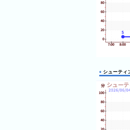
の
フ
混
雑
グ
ラ
フ
直
近
３
週
シューティ
間
1
日
前
2
日
前