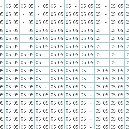
8:05
アラビアンメリー
-
05
05
05
05
-
05
05
-
05
-
05
05
05
-
05
05
0
8:05
ウーピーのトレジャーハンティング
8:05
ナスレチック～オブスタクルアクティ
05
05
05
-
05
-
05
05
05
05
05
05
05
05
-
05
05
0
ビティ~
8:05
フロッグホッパー
05
05
05
-
05
05
05
05
05
05
05
05
05
05
-
05
05
0
8:05
ウォーターパレード
8:05
アドベンチャーサファリ
05
05
05
-
05
05
05
05
05
05
05
05
05
05
-
05
05
0
8:05
ティーカップ
8:05
ウェーブスインガーNEO
05
05
05
-
05
05
05
05
05
05
05
05
05
05
-
05
05
0
8:05
カルーセル
8:05
カード迷路 ぐるり森大冒険
05
05
05
-
05
05
05
05
05
05
05
05
05
05
-
05
05
0
8:05
洞窟探検 MOGURA
8:05
屋内型コースターSHINPI＋（シンピプ
05
05
05
05
05
05
-
05
05
05
05
05
05
05
-
05
-
0
ラス）
05
05
05
05
05
05
-
05
05
05
05
05
05
05
-
05
-
0
8:05
リバーアドベンチャー
8:05
ハローキティ＆フレンズ ポップンス
05
05
05
05
05
05
-
05
05
05
05
05
-
05
05
05
05
0
マイル
8:05
大観覧車
05
05
05
05
05
05
-
05
05
05
05
05
-
05
05
05
05
0
8:05
パラボ！
8:05
嫌ナよ館
05
05
05
05
05
05
-
05
05
05
05
05
-
05
05
05
05
0
8:05
F²（エフ・ツー）
8:05
スペースジェット
05
05
05
05
05
05
05
05
05
05
05
05
-
05
05
05
05
0
8:05
スーパーバイキング
8:05
フライングサブマリン
05
05
05
05
05
05
05
05
05
05
05
05
-
05
05
05
05
0
8:05
スカイバルーン
8:05
スペースショット
05
05
05
05
05
05
05
05
05
05
05
05
-
05
05
05
05
0
8:05
フラッシュダンス
05
05
05
05
05
05
05
05
05
05
05
05
-
05
05
05
05
0
8:05
ウォーターコースター
8:05
キャメルコースター悟空
05
05
05
05
05
05
05
05
05
05
05
05
-
05
05
05
05
0
8:05
スピンターンコースター