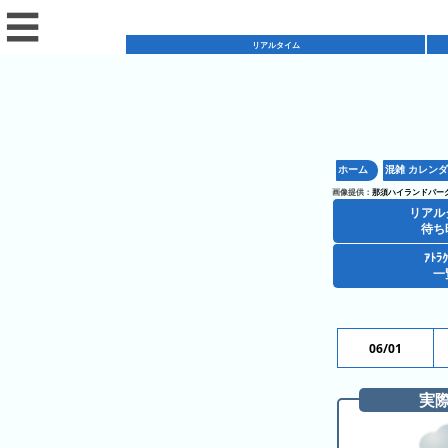
☰
リアルタイム
リ
ア
ホーム
混雑 カレン
混
ル
画像提供：
那須ハイランドパー
雑
タ
リアル
混
カ
待ち
イ
雑
レ
ム
ｱﾄﾗ
レ
一
予
ン
待
ス
想
ダ
ち
シ
ト
カ
ー
時
ョ
ラ
レ
06/01
間
ア
ッ
ン
ン
ト
プ
一
ダ
実
今
人
ラ
一
覧
ー
日
気
ク
覧