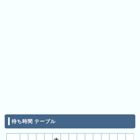
8:00
アドベンチャーサフ
ン
ァリ
8:00
ウェーブスインガー
キ
NEO
ン
8:00
カルーセル
8:00
カード迷路 ぐるり
グ
森大冒険
8:00
洞窟探検 MOGURA
8:00
屋内型コースター
先
SHINPI＋（シンピプラ
月
ス）
8:00
ハローキティ＆フレ
の
ンズ ポップンスマイル
ラ
8:00
大観覧車
8:00
パラボ！
ン
8:00
嫌ナよ館
8:00
F²（エフ・ツー）
キ
8:00
スペースジェット
ン
8:00
スーパーバイキング
8:00
フライングサブマリ
グ
ン
8:00
スカイバルーン
今
8:00
スペースショット
8:00
フラッシュダンス
年
8:00
ウォーターコースタ
ー
の
待ち時間 テーブル
8:00
キャメルコースター
ラ
悟空
8:00
スピンターンコース
ン
ター