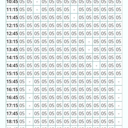
10:45
05
05
-
05
05
05
05
05
05
05
05
05
05
05
0
ン
キ
SHINPI＋（シンピプラ
ス）
キ
ン
11:15
05
05
-
05
05
05
05
-
05
05
05
05
05
05
0
8:05
ハローキティ＆フレ
ン
ンズ ポップンスマイル
グ
11:45
05
05
05
05
05
05
05
-
05
05
05
05
05
05
0
8:05
大観覧車
グ
8:05
パラボ！
12:15
05
05
05
05
05
05
05
05
05
05
05
05
05
05
0
8:05
嫌ナよ館
8:05
F²（エフ・ツー）
昨
12:45
05
05
05
05
05
05
05
05
05
05
05
05
05
05
0
8:05
スペースジェット
日
13:15
05
05
05
05
05
05
05
05
05
-
05
05
05
05
0
8:05
スーパーバイキング
8:05
フライングサブマリ
の
13:45
05
05
05
05
05
05
05
05
05
-
05
05
05
05
0
ン
ラ
8:05
スカイバルーン
14:15
05
05
05
05
05
05
05
05
05
05
05
05
05
05
0
8:05
スペースショット
ン
8:05
フラッシュダンス
14:45
05
05
05
05
05
05
05
05
05
05
-
05
05
05
0
8:05
ウォーターコースタ
キ
ー
15:15
05
05
05
05
05
05
05
05
05
05
05
05
05
05
0
ン
8:05
キャメルコースター
悟空
グ
15:45
05
-
05
05
05
05
05
05
05
05
05
05
05
-
0
8:05
スピンターンコース
ター
16:15
05
-
05
05
05
05
05
05
05
05
05
05
05
-
0
今
8:05
ビッグバーンコース
ター
16:45
05
-
05
05
05
05
05
05
05
05
05
05
05
-
0
月
8:05
ジャイアントゴーカ
17:15
05
-
05
05
05
05
05
05
05
05
05
05
05
-
0
ート
の
8:05
シューティングライ
ラ
17:45
05
-
05
05
05
05
05
05
05
05
05
05
05
-
0
ド！！ XDダークライド
8:05
ＶＲライドシアター
ン
18:15
05
-
05
05
05
05
05
05
05
05
05
05
05
-
0
「ウルトラ逆バンジー」
キ
8:05
ＶＲライドシアター