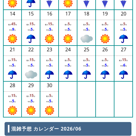
9:10
カルーセル
9:10
カード迷路 ぐるり
森大冒険
14
15
16
17
18
19
20
9:10
洞窟探検 MOGURA
9:10
屋内型コースター
45
15
15
5
5
5
5
SHINPI＋（シンピプラ
最大
分
最大
分
最大
分
最大
分
最大
分
最大
分
最大
分
9
5
5
5
5
5
5
ス）
平均
分
平均
分
平均
分
平均
分
平均
分
平均
分
平均
分
9:10
ハローキティ＆フレ
ンズ ポップンスマイル
9:10
大観覧車
9:10
パラボ！
21
22
23
24
25
26
27
9:10
嫌ナよ館
9:10
F²（エフ・ツー）
15
15
5
5
5
5
15
9:10
スペースジェット
最大
分
最大
分
最大
分
最大
分
最大
分
最大
分
最大
分
5
5
5
5
5
5
6
9:10
スーパーバイキング
平均
分
平均
分
平均
分
平均
分
平均
分
平均
分
平均
分
9:10
フライングサブマリ
ン
9:10
スカイバルーン
9:10
スペースショット
28
29
30
9:10
フラッシュダンス
9:10
ウォーターコースタ
15
15
5
ー
最大
分
最大
分
最大
分
5
5
5
9:10
キャメルコースター
平均
分
平均
分
平均
分
悟空
9:10
スピンターンコース
ター
9:10
ビッグバーンコース
ター
混雑予想 カレンダー 2026/06
9:10
ジャイアントゴーカ
ート