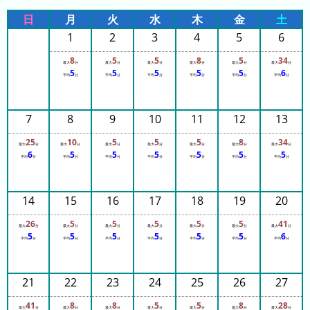
9:10
シューティングライ
ド！！ XDダークライド
日
月
火
水
木
金
土
9:10
ＶＲライドシアター
1
2
3
4
5
6
「ウルトラ逆バンジー」
9:10
ＶＲライドシアター
「恐竜戯画~kyo-ryu-
8
5
5
8
5
34
最大
分
最大
分
最大
分
最大
分
最大
分
最大
分
GIGA~」
5
5
5
5
5
6
平均
分
平均
分
平均
分
平均
分
平均
分
平均
分
9:15
ダークキャッスル
9:15
DINOWORLD（ディ
ノワールド）
9:15
レーザーアトラクシ
7
8
9
10
11
12
13
ョン恐竜研究所
9:15
ウーピーコースター
9:15
アラビアンメリー
25
10
5
5
5
8
34
最大
分
最大
分
最大
分
最大
分
最大
分
最大
分
最大
分
9:15
ウーピーのトレジャ
6
5
5
5
5
5
5
平均
分
平均
分
平均
分
平均
分
平均
分
平均
分
平均
分
ーハンティング
9:15
ナスレチック～オブ
スタクルアクティビティ~
9:15
フロッグホッパー
14
15
16
17
18
19
20
9:15
ウォーターパレード
9:15
アドベンチャーサフ
26
5
5
5
5
5
41
ァリ
最大
分
最大
分
最大
分
最大
分
最大
分
最大
分
最大
分
9:15
ウェーブスインガー
5
5
5
5
5
5
6
平均
分
平均
分
平均
分
平均
分
平均
分
平均
分
平均
分
NEO
9:15
カルーセル
9:15
カード迷路 ぐるり
森大冒険
21
22
23
24
25
26
27
9:15
洞窟探検 MOGURA
9:15
屋内型コースター
41
8
8
5
5
8
28
SHINPI＋（シンピプラ
最大
分
最大
分
最大
分
最大
分
最大
分
最大
分
最大
分