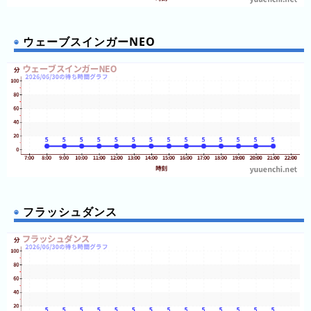
8:55
洞窟探検 MOGURA
8:55
屋内型コースター
SHINPI＋（シンピプラ
ス）
ウェーブスインガーNEO
8:55
ハローキティ＆フレ
ンズ ポップンスマイル
8:55
大観覧車
8:55
パラボ！
8:55
嫌ナよ館
8:55
F²（エフ・ツー）
8:55
スペースジェット
8:55
スーパーバイキング
8:55
フライングサブマリ
ン
8:55
スカイバルーン
8:55
スペースショット
8:55
フラッシュダンス
8:55
ウォーターコースタ
ー
8:55
キャメルコースター
フラッシュダンス
悟空
8:55
スピンターンコース
ター
8:55
ビッグバーンコース
ター
8:55
ジャイアントゴーカ
ート
8:55
シューティングライ
ド！！ XDダークライド
8:55
ＶＲライドシアター