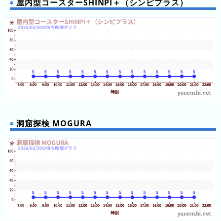
屋内型コースターSHINPI＋（シンピプラス）
悟空
3
8:15
スピンターンコース
ター
日
8:15
ビッグバーンコース
ター
前
8:15
ジャイアントゴーカ
ート
4
8:15
シューティングライ
ド！！ XDダークライド
日
8:15
ＶＲライドシアター
前
「ウルトラ逆バンジー」
8:15
ＶＲライドシアター
「恐竜戯画~kyo-ryu-
5
GIGA~」
8:20
レーザーアトラクシ
日
ョン恐竜研究所
洞窟探検 MOGURA
前
8:20
ウーピーコースター
8:20
アラビアンメリー
8:20
ウーピーのトレジャ
6
ーハンティング
日
8:20
ナスレチック～オブ
スタクルアクティビティ~
前
8:20
フロッグホッパー
8:20
ウォーターパレード
8:20
アドベンチャーサフ
7
ァリ
日
8:20
ウェーブスインガー
NEO
前
8:20
カルーセル