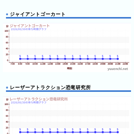
8:20
カード迷路 ぐるり
2026
森大冒険
8:20
洞窟探検 MOGURA
年
ジャイアントゴーカート
8:20
屋内型コースター
SHINPI＋（シンピプラ
(月
ス）
ご
8:20
ハローキティ＆フレ
ンズ ポップンスマイル
と)
8:20
大観覧車
8:20
パラボ！
2025
8:20
嫌ナよ館
8:20
F²（エフ・ツー）
年
8:20
スペースジェット
8:20
スーパーバイキング
(月
8:20
フライングサブマリ
ご
ン
8:20
スカイバルーン
と)
8:20
スペースショット
8:20
フラッシュダンス
2024
8:20
ウォーターコースタ
レーザーアトラクション恐竜研究所
ー
年
8:20
キャメルコースター
悟空
(月
8:20
スピンターンコース
ご
ター
8:20
ビッグバーンコース
と)
ター
8:20
ジャイアントゴーカ
2023
ート
8:20
シューティングライ