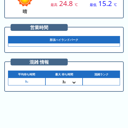
の
24.8
15.2
ラ
シ
最高
℃
最低
℃
ラ
ン
ョ
晴
ン
キ
ン
キ
ン
一
営業時間
ン
グ
覧
グ
那須ハイランドパーク
昨
日
の
混雑 情報
ラ
ン
平均待ち時間
最大 待ち時間
混雑ランク
キ
5
5
分
分
8:00
レーザーアトラクシ
ン
ョン恐竜研究所
グ
8:00
ウーピーコースター
8:00
アラビアンメリー
8:00
ウーピーのトレジャ
今
ーハンティング
月
8:00
ナスレチック～オブ
スタクルアクティビティ~
の
8:00
フロッグホッパー
8:00
ウォーターパレード
ラ