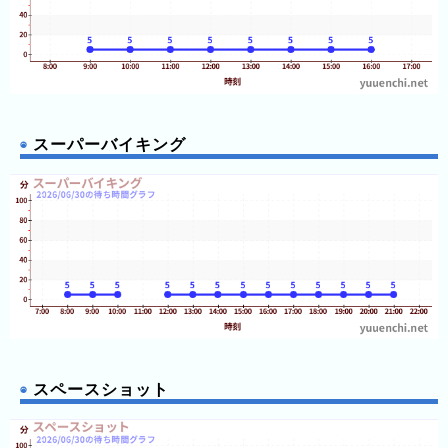
9:00
F²（エフ・ツー）
9:00
スペースジェット
9:00
スーパーバイキング
9:00
フライングサブマリ
ン
9:00
スカイバルーン
9:00
スペースショット
9:00
フラッシュダンス
9:00
ウォーターコースタ
スーパーバイキング
ー
9:00
キャメルコースター
悟空
9:00
スピンターンコース
ター
9:00
ビッグバーンコース
ター
9:00
ジャイアントゴーカ
ート
9:00
シューティングライ
ド！！ XDダークライド
9:00
ＶＲライドシアター
「ウルトラ逆バンジー」
9:00
ＶＲライドシアター
「恐竜戯画~kyo-ryu-
GIGA~」
スペースショット
9:05
レーザーアトラクシ
ョン恐竜研究所
9:05
ウーピーコースター
9:05
アラビアンメリー