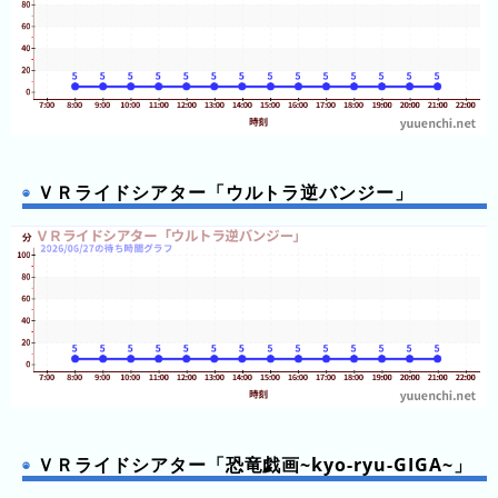
ド
17:00
屋内型コースター
SHINPI＋（シンピプラ
ピ
待
ス）
ュ
17:00
ジャイアントゴー
ち
カート
ー
時
17:00
シューティングラ
イド！！ XDダークライ
ロ
間
ド
ラ
リ
17:05
屋内型コースター
SHINPI＋（シンピプラ
ン
ン
ＶＲライドシアター「ウルトラ逆バンジー」
ス）
ド
17:05
ジャイアントゴー
ク
カート
集
17:05
シューティングラ
東
イド！！ XDダークライ
ド
京
17:10
屋内型コースター
ド
SHINPI＋（シンピプラ
ス）
ー
17:10
ジャイアントゴー
ム
カート
17:10
シューティングラ
シ
イド！！ XDダークライ
ド
テ
17:15
屋内型コースター
ィ
SHINPI＋（シンピプラ
ス）
ＶＲライドシアター「恐竜戯画~kyo-ryu-GIGA~」
17:15
ジャイアントゴー
ナ
カート