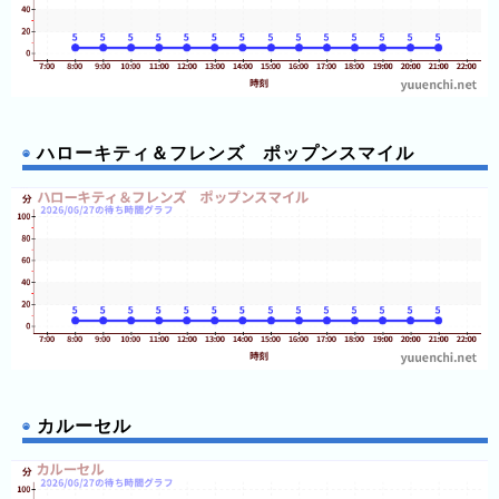
カート
18:30
シューティングラ
イド！！ XDダークライ
ド
18:35
屋内型コースター
SHINPI＋（シンピプラ
ス）
18:35
ジャイアントゴー
カート
ハローキティ＆フレンズ ポップンスマイル
18:35
シューティングラ
イド！！ XDダークライ
ド
18:40
屋内型コースター
SHINPI＋（シンピプラ
ス）
18:40
ジャイアントゴー
カート
18:40
シューティングラ
イド！！ XDダークライ
ド
18:45
屋内型コースター
SHINPI＋（シンピプラ
ス）
18:45
ジャイアントゴー
カート
18:45
シューティングラ
カルーセル
イド！！ XDダークライ
ド
18:50
屋内型コースター
SHINPI＋（シンピプラ