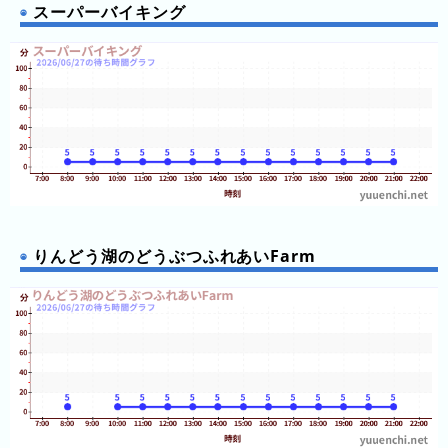
スーパーバイキング
ス
17:35
ジャイアントゴー
カート
17:35
シューティングラ
那
イド！！ XDダークライ
須
ド
17:40
屋内型コースター
ハ
SHINPI＋（シンピプラ
ス）
イ
17:40
ジャイアントゴー
ラ
カート
17:40
シューティングラ
ン
イド！！ XDダークライ
ド
ド
17:45
屋内型コースター
パ
SHINPI＋（シンピプラ
ス）
ー
17:45
ジャイアントゴー
りんどう湖のどうぶつふれあいFarm
ク
カート
17:45
シューティングラ
イド！！ XDダークライ
よ
ド
み
17:50
屋内型コースター
SHINPI＋（シンピプラ
う
ス）
17:50
ジャイアントゴー
り
カート
ラ
17:50
シューティングラ
イド！！ XDダークライ
ン
ド
17:55
屋内型コースター