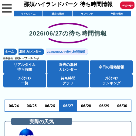
那須ハイランドパーク 待ち時間情報
☰
language
リアルタイム
過去の混雑
ランキング
今日の混雑
English
한국어
2026/06/27の待ち時間情報
リ
繁體中文
ア
ホーム
混雑 カレンダー
2026/06/27の待ち時間情報
简体中文
混
ル
画像提供：
那須ハイランドパーク
雑
タ
リアルタイム
過去の混雑
ภาษาไทย
今日の混雑情報
混
カ
待ち時間
カレンダー
イ
雑
レ
ム
ｱﾄﾗｸｼｮﾝ
待ち時間
ｱﾄﾗｸｼｮﾝ
日本語
レ
一覧
グラフ
ランキング
予
ン
待
ス
想
ダ
ち
シ
ト
カ
ー
時
ョ
ラ
レ
06/24
06/25
06/26
06/27
06/28
06/29
06/30
間
ア
ッ
ン
ン
ト
プ
一
ダ
実際の天気
今
人
ラ
一
覧
ー
日
気
ク
覧