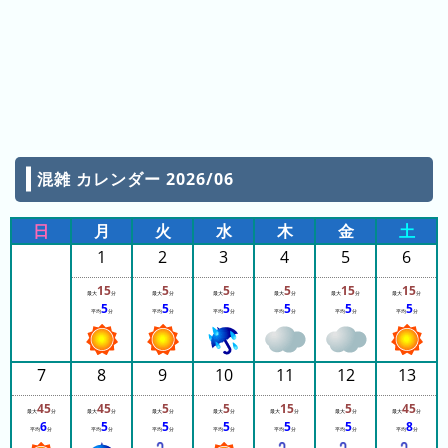
21:00
ジャイアントゴー
カート
21:00
シューティングラ
イド！！ XDダークライ
ド
21:05
屋内型コースター
SHINPI＋（シンピプラ
ス）
21:05
ジャイアントゴー
カート
21:05
シューティングラ
イド！！ XDダークライ
混雑 カレンダー 2026/06
ド
21:10
屋内型コースター
SHINPI＋（シンピプラ
日
月
火
水
木
金
土
ス）
21:10
ジャイアントゴー
1
2
3
4
5
6
カート
21:10
シューティングラ
イド！！ XDダークライ
15
5
5
5
15
15
最大
分
最大
分
最大
分
最大
分
最大
分
最大
分
ド
5
5
5
5
5
5
平均
分
平均
分
平均
分
平均
分
平均
分
平均
分
21:15
屋内型コースター
SHINPI＋（シンピプラ
ス）
21:15
ジャイアントゴー
7
8
9
10
11
12
13
カート
21:15
シューティングラ
45
45
5
5
15
5
45
イド！！ XDダークライ
最大
分
最大
分
最大
分
最大
分
最大
分
最大
分
最大
分
ド
6
5
5
5
5
5
8
平均
分
平均
分
平均
分
平均
分
平均
分
平均
分
平均
分
21:20
屋内型コースター