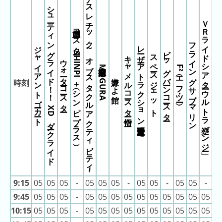
ナスレチック～オブスタクルアクティビティ~
キ
ス）
シューティングライド！！ XDダークライド
14:10
ジャイアントゴー
ン
カート
ＶＲライドシアター「ウルトラ逆バンジー」
ＶＲライドシアター「恐竜戯画~kyo-ryu-
14:10
シューティングラ
グ
屋内型コースターSHINPI＋（シンピプラス）
イド！！ XDダークライ
ド
フライングサブマリン
レーザーアトラクション恐竜研究所
ジャイアントゴーカート
去
14:15
屋内型コースター
ビッグバーンコースター
スペースジェット
キャメルコースター悟空
SHINPI＋（シンピプラ
年
ウォーターコースター
ス）
洞窟探検 MOGURA
F²（エフ・ツー）
の
14:15
ジャイアントゴー
嫌ナよ館
カート
時刻
ラ
14:15
シューティングラ
イド！！ XDダークライ
ン
ド
キ
14:20
屋内型コースター
SHINPI＋（シンピプラ
ン
ス）
グ
14:20
ジャイアントゴー
カート
14:20
シューティングラ
イド！！ XDダークライ
ド
14:25
屋内型コースター
SHINPI＋（シンピプラ
今
混
ス）
9:15
05
05
05
-
05
05
05
-
05
05
-
05
05
-
-
日
14:25
ジャイアントゴー
雑
9:45
05
05
05
-
05
05
05
05
05
05
05
05
05
05
0
カート
の
ラ
14:25
シューティングラ
10:15
05
05
05
-
05
05
05
05
05
05
05
05
05
05
0
イド！！ XDダークライ
ラ
ン
ド