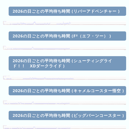
の
ラ
シ
ラ
ン
ョ
2026の日ごとの平均待ち時間 (リバーアドベンチャー )
ン
キ
ン
キ
ン
一
ン
グ
覧
グ
2026の日ごとの平均待ち時間 (F²（エフ・ツー） )
昨
日
の
2026の日ごとの平均待ち時間 (シューティングライ
ド！！ XDダークライド )
ラ
ン
キ
ン
2026の日ごとの平均待ち時間 (キャメルコースター悟空 )
グ
今
月
2026の日ごとの平均待ち時間 (ビッグバーンコースター )
の
ラ