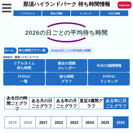
那須ハイランドパーク 待ち時間情報
☰
language
リアルタイム
過去の混雑
ランキング
今日の混雑
English
한국어
2026の日ごとの平均待ち時間
リ
繁體中文
ア
ホーム
待ち時間グラフ一覧
2026の日ごとの平均待ち時間
简体中文
混
ル
画像提供：
那須ハイランドパーク
雑
タ
リアルタイム
過去の混雑
ภาษาไทย
今日の混雑情報
混
カ
待ち時間
カレンダー
イ
雑
レ
ム
ｱﾄﾗｸｼｮﾝ
待ち時間
ｱﾄﾗｸｼｮﾝ
日本語
レ
一覧
グラフ
ランキング
予
ン
待
ス
想
ダ
ち
シ
ト
カ
ー
時
ある日の時
ある月の日
ある年の月
直近3週間グ
ある年に日
ョ
ラ
間ごとグラ
レ
間
ごとグラフ
ごとグラフ
ラフ
ごとグラフ
ア
フ
ッ
ン
ン
ト
プ
一
ダ
今
人
2019
2020
2021
2022
2023
2024
2025
2026
ラ
一
覧
ー
日
気
ク
覧