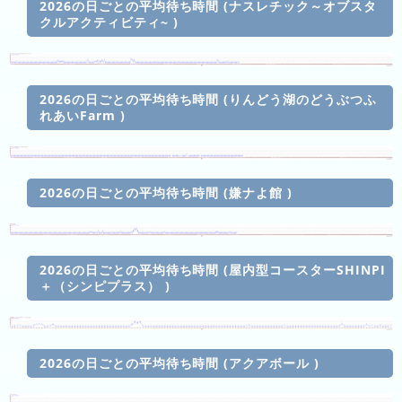
2026の日ごとの平均待ち時間 (ナスレチック～オブスタ
クルアクティビティ~ )
3
日
前
2026の日ごとの平均待ち時間 (りんどう湖のどうぶつふ
4
れあいFarm )
日
前
5
2026の日ごとの平均待ち時間 (嫌ナよ館 )
日
前
6
2026の日ごとの平均待ち時間 (屋内型コースターSHINPI
日
＋（シンピプラス） )
前
7
日
2026の日ごとの平均待ち時間 (アクアボール )
前