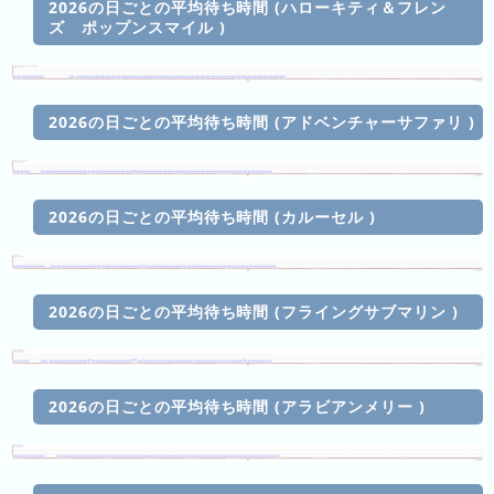
2026の日ごとの平均待ち時間 (ハローキティ＆フレン
の
フ
ズ ポップンスマイル )
混
雑
グ
ラ
2026の日ごとの平均待ち時間 (アドベンチャーサファリ )
フ
直
近
2026の日ごとの平均待ち時間 (カルーセル )
３
週
間
2026の日ごとの平均待ち時間 (フライングサブマリン )
1
日
前
2026の日ごとの平均待ち時間 (アラビアンメリー )
2
日
前