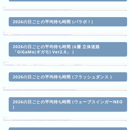
ン
グ
2026の日ごとの平均待ち時間 (パラボ！)
先
月
の
ラ
2026の日ごとの平均待ち時間 (6層 立体迷路
ン
「GiGaMo(ギガモ) Ver2.0」 )
キ
ン
グ
2026の日ごとの平均待ち時間 (フラッシュダンス )
今
年
の
2026の日ごとの平均待ち時間 (ウェーブスインガーNEO
ラ
)
ン
キ
ン