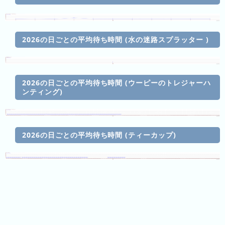
年
(月
ご
と)
2026の日ごとの平均待ち時間 (水の迷路スプラッター )
2026
年
(日
2026の日ごとの平均待ち時間 (ウーピーのトレジャーハ
ご
ンティング)
と)
2025
2026の日ごとの平均待ち時間 (ティーカップ)
年
(日
ご
と)
2024
年
(日