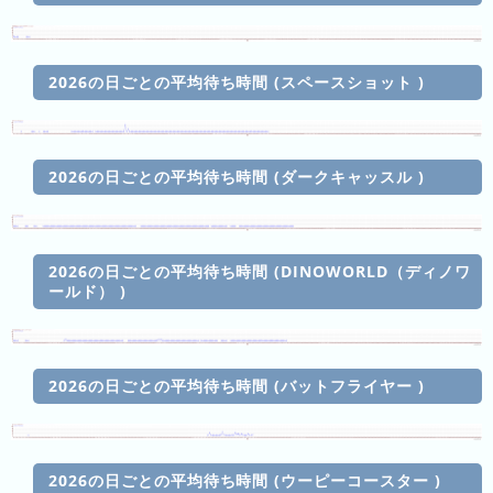
ン
キ
キ
ン
ン
グ
2026の日ごとの平均待ち時間 (スペースショット )
グ
昨
日
2026の日ごとの平均待ち時間 (ダークキャッスル )
の
ラ
ン
キ
2026の日ごとの平均待ち時間 (DINOWORLD（ディノワ
ン
ールド） )
グ
今
月
2026の日ごとの平均待ち時間 (バットフライヤー )
の
ラ
ン
2026の日ごとの平均待ち時間 (ウーピーコースター )
キ