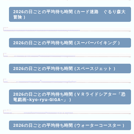
ン
2026の日ごとの平均待ち時間 (カード迷路 ぐるり森大
キ
冒険 )
ン
グ
先
2026の日ごとの平均待ち時間 (スーパーバイキング )
月
の
ラ
ン
2026の日ごとの平均待ち時間 (スペースジェット )
キ
ン
グ
2026の日ごとの平均待ち時間 (ＶＲライドシアター「恐
竜戯画~kyo-ryu-GIGA~」 )
今
年
の
ラ
2026の日ごとの平均待ち時間 (ウォーターコースター )
ン