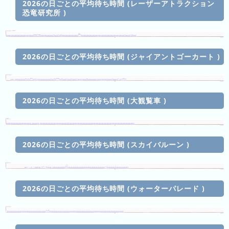
2026の日ごとの平均待ち時間 (レーザーアトラクション
グ
恐竜研究所 )
去
年
の
2026の日ごとの平均待ち時間 (ジャイアントゴーカート )
ラ
ン
キ
ン
2026の日ごとの平均待ち時間 (大観覧車 )
グ
2026の日ごとの平均待ち時間 (スカイバルーン )
今
待
日
ち
こ
時
2026の日ごとの平均待ち時間 (ウォーターパレード )
れ
間
ま
グ
で
ラ