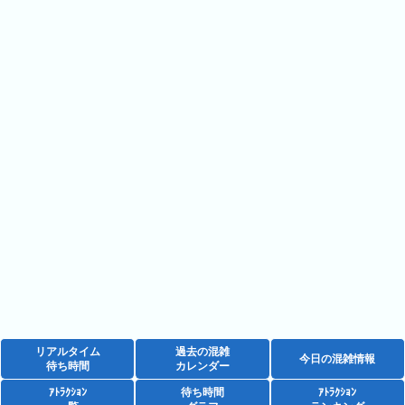
ご
と)
2023
年
(日
ご
と)
待
ち
時
間
グ
ラ
フ
一
リアルタイム
過去の混雑
覧
今日の混雑情報
待ち時間
カレンダー
ｱﾄﾗｸｼｮﾝ
待ち時間
ｱﾄﾗｸｼｮﾝ