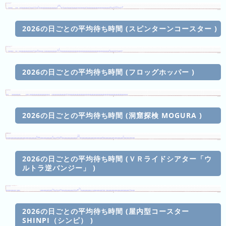
キ
ン
グ
2026の日ごとの平均待ち時間 (スピンターンコースター )
去
年
の
2026の日ごとの平均待ち時間 (フロッグホッパー )
ラ
ン
キ
2026の日ごとの平均待ち時間 (洞窟探検 MOGURA )
ン
グ
2026の日ごとの平均待ち時間 (ＶＲライドシアター「ウ
ルトラ逆バンジー」 )
今
混
日
雑
の
ラ
2026の日ごとの平均待ち時間 (屋内型コースター
ラ
ン
SHINPI（シンピ） )