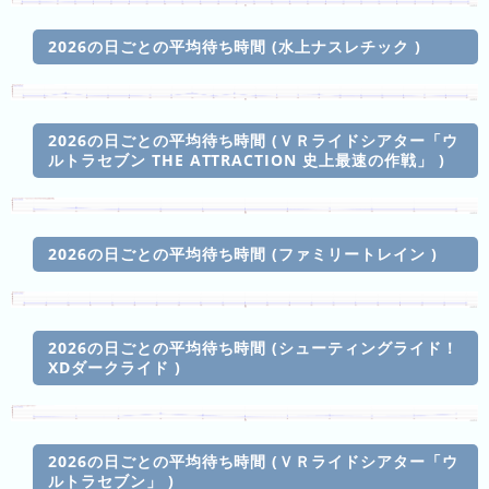
2026
年
2026の日ごとの平均待ち時間 (水上ナスレチック )
(月
ご
と)
2026の日ごとの平均待ち時間 (ＶＲライドシアター「ウ
ルトラセブン THE ATTRACTION 史上最速の作戦」 )
2025
年
(月
ご
2026の日ごとの平均待ち時間 (ファミリートレイン )
と)
2024
年
2026の日ごとの平均待ち時間 (シューティングライド！
(月
XDダークライド )
ご
と)
2026の日ごとの平均待ち時間 (ＶＲライドシアター「ウ
2023
ルトラセブン」 )