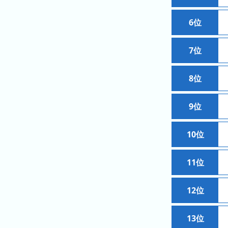
ン
キ
6位
ン
グ
7位
先
月
8位
の
ラ
9位
ン
キ
10位
ン
グ
11位
今
年
12位
の
ラ
13位
ン