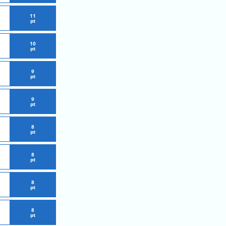
11
pt
10
pt
9
pt
9
pt
8
pt
8
pt
8
pt
8
pt