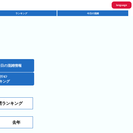
language
ランキング
今日の混雑
English
한국어
繁體中文
简体中文
ภาษาไทย
今日の混雑情報
ｸｼｮﾝ
日本語
キング
間ランキング
去年