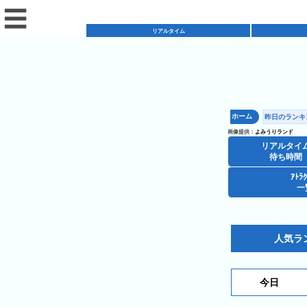
☰
リアルタイム
リ
ア
ホーム
昨日のランキン
混
ル
画像提供：
よみうりランド
雑
タ
リアルタイ
混
カ
待ち時間
イ
雑
レ
ム
ｱﾄﾗ
レ
一
予
ン
待
ス
想
ダ
ち
シ
ト
カ
ー
時
ョ
ラ
レ
人気ラ
間
ア
ッ
ン
ン
ト
プ
一
ダ
今
人
今日
ラ
一
覧
ー
日
気
ク
覧