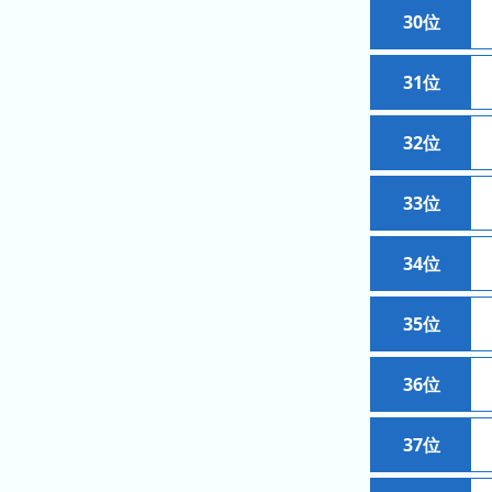
ン
30位
グ
31位
先
月
の
32位
ラ
ン
33位
キ
ン
34位
グ
今
35位
年
の
36位
ラ
ン
37位
キ
ン