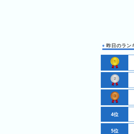
の
ラ
シ
ラ
ン
ョ
ン
キ
ン
キ
ン
一
ン
グ
覧
グ
昨日のランキン
昨
日
の
ラ
ン
キ
ン
グ
今
4位
月
の
5位
ラ