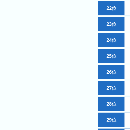
ン
キ
22位
キ
ン
ン
グ
グ
23位
昨
24位
日
の
ラ
25位
ン
キ
26位
ン
グ
27位
今
月
28位
の
ラ
29位
ン
キ