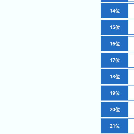
キ
ン
14位
グ
15位
去
年
の
16位
ラ
ン
17位
キ
ン
18位
グ
19位
今
混
20位
日
雑
の
ラ
21位
ラ
ン