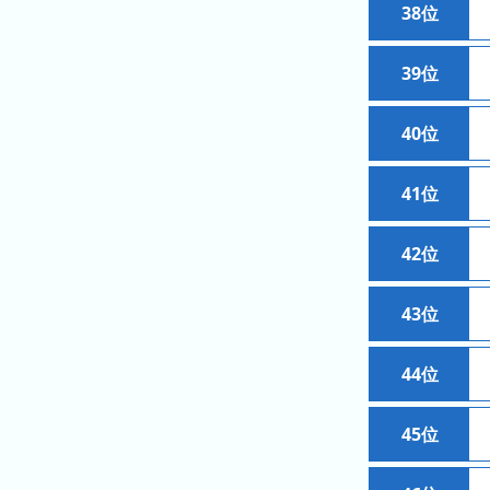
グ
38位
去
39位
年
の
ラ
40位
ン
キ
41位
ン
グ
42位
43位
今
待
日
44位
ち
こ
時
れ
間
45位
ま
グ
で
ラ