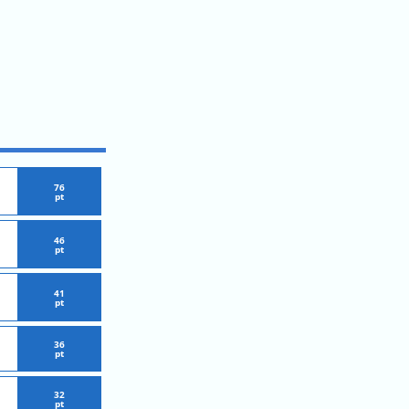
76
pt
46
pt
41
pt
36
pt
32
pt