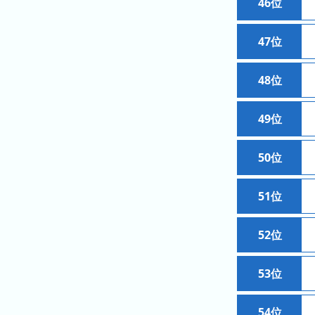
46位
の
フ
混
47位
雑
グ
ラ
48位
フ
49位
直
近
３
50位
週
間
51位
1
日
52位
前
53位
2
日
前
54位