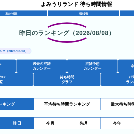
よみうりランド 待ち時間情報
過去の混雑
混雑予想
昨日のランキング（2026/08/08）
グ（2026/08/08）
ム
過去の混雑
混雑予想
カレンダー
カレンダー
ｸｼｮﾝ
待ち時間
ｱﾄﾗ
覧
グラフ
ラン
ンキング
平均待ち時間ランキング
最大待ち時
昨日
今月
先月
今年