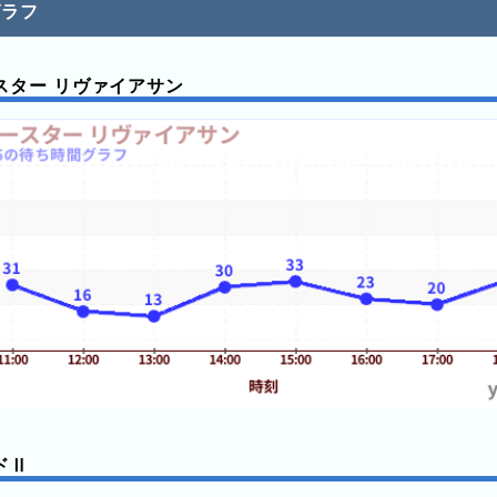
グラフ
スター リヴァイアサン
ドⅡ