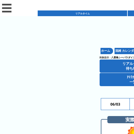
☰
リアルタイム
リ
ア
ホーム
混雑 カレン
混
ル
画像提供：
八景島シーパラダイ
雑
タ
リアル
混
カ
待ち
イ
雑
レ
ム
ｱﾄﾗ
レ
一
予
ン
待
ス
想
ダ
ち
シ
ト
カ
ー
時
ョ
ラ
レ
06/03
間
ア
ッ
ン
ン
ト
プ
一
ダ
実
今
人
ラ
一
覧
ー
日
気
ク
覧