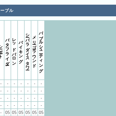
テーブル
バブルシューティング
シーパラダイスタワー
メリーゴーラウンド
バタフライダー
レッドバロン
バイキング
ーボート
-
-
-
-
-
-
-
-
-
-
-
-
-
-
-
-
-
-
-
-
-
-
-
-
-
-
-
-
-
05
05
05
05
05
05