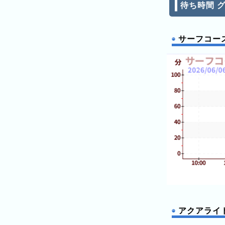
ン
キ
待ち時間 
キ
ン
ン
グ
サーフコー
グ
昨
日
の
ラ
ン
キ
ン
グ
今
月
の
ラ
アクアライ
ン
キ