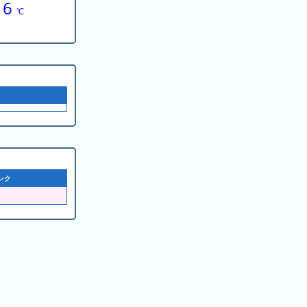
16
℃
ンク