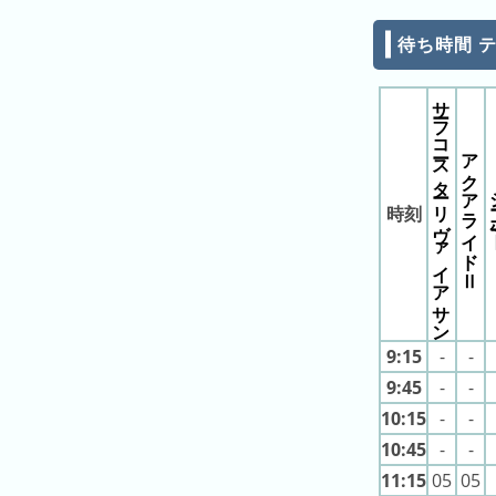
ン
待ち時間 
キ
ン
グ
サーフコースター リヴァイアサン
先
アクアライドⅡ
月
シ
の
時刻
ラ
ン
キ
ン
グ
9:15
-
-
今
9:45
-
-
年
10:15
-
-
の
10:45
-
-
ラ
ン
11:15
05
05