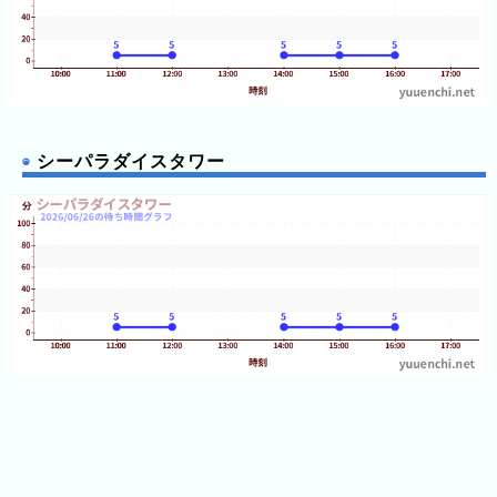
2026
年
(月
ご
と)
シーパラダイスタワー
2025
年
(月
ご
と)
2024
年
(月
ご
と)
2023