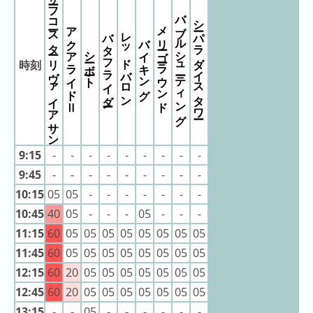
サーフコースター リヴァイアサン
キ
バブルシューティング
シーパラダイスタワー
ン
メリーゴーラウンド
アクアライドⅡ
バタフライダー
レッドバロン
バイキング
グ
シーボート
時刻
去
年
の
ラ
ン
キ
9:15
-
-
-
-
-
-
-
-
-
ン
9:45
-
-
-
-
-
-
-
-
-
グ
10:15
05
05
-
-
-
-
-
-
-
10:45
40
05
-
-
-
05
-
-
-
11:15
60
05
05
05
05
05
05
05
05
今
混
11:45
60
05
05
05
05
05
05
05
05
日
雑
12:15
60
20
05
05
05
05
05
05
05
の
ラ
12:45
60
20
05
05
05
05
05
05
05
ラ
ン
13:15
-
-
05
-
-
-
-
-
-