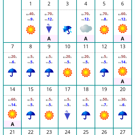
ご
1
2
3
4
5
6
と)
40
70
70
70
60
最大
分
最大
分
最大
分
最大
分
最大
分
9
12
12
8
12
2023
平均
分
平均
分
平均
分
平均
分
平均
分
年
(日
ご
7
8
9
10
11
12
13
と)
20
5
5
20
20
5
50
最大
分
最大
分
最大
分
最大
分
最大
分
最大
分
最大
分
待
6
5
5
5
5
5
14
平均
分
平均
分
平均
分
平均
分
平均
分
平均
分
平均
分
ち
時
間
14
15
16
17
18
19
20
グ
ラ
60
5
5
5
5
50
30
最大
分
最大
分
最大
分
最大
分
最大
分
最大
分
最大
分
フ
14
5
5
5
5
7
6
平均
分
平均
分
平均
分
平均
分
平均
分
平均
分
平均
分
一
覧
21
22
23
24
25
26
27