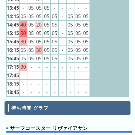
ン
キ
13:45
-
05
05
05
-
-
-
-
-
キ
ン
ン
14:15
05
05
05
05
05
-
05
05
05
グ
グ
14:45
40
05
20
05
05
-
05
05
05
15:15
50
05
05
05
05
-
05
05
05
昨
15:45
30
05
05
05
05
-
05
05
05
日
の
16:15
05
05
30
05
05
-
05
05
05
ラ
16:45
05
05
05
05
05
-
05
05
05
ン
17:15
30
-
-
-
-
-
-
-
-
キ
17:45
-
-
-
-
-
-
-
-
-
ン
18:15
-
-
-
-
-
-
-
-
-
グ
18:45
-
-
-
-
-
-
-
-
-
今
月
待ち時間 グラフ
の
ラ
ン
サーフコースター リヴァイアサン
キ