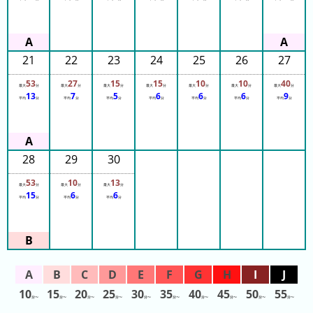
ガ
14:35
14:35
シ
14:35
14:40
マ
14:40
ス
21
22
23
24
25
26
27
14:40
14:40
パ
14:40
53
27
15
15
10
10
40
最大
分
最大
分
最大
分
最大
分
最大
分
最大
分
最大
分
ー
14:40
13
7
5
6
6
6
9
平均
分
平均
分
平均
分
14:40
平均
分
平均
分
平均
分
平均
分
ラ
14:40
14:45
ン
14:45
ド
14:45
14:45
28
29
30
14:45
八
14:45
53
10
13
景
14:45
最大
分
最大
分
最大
分
15
6
6
14:45
平均
分
平均
分
平均
分
島
14:50
14:50
シ
14:50
ー
14:50
14:50
パ
14:50
ラ
14:50
14:50
ダ
14:55
10
15
20
25
30
35
40
45
50
55
分〜
分〜
分〜
分〜
分〜
14:55
分〜
分〜
分〜
分〜
分〜
イ
14:55