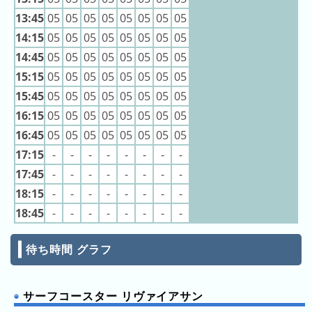
ン
キ
11:50
11:50
13:45
05
05
05
05
05
05
05
05
キ
ン
11:50
ン
14:15
05
05
05
05
05
05
05
05
11:50
グ
11:50
グ
14:45
05
05
05
05
05
05
05
05
11:50
11:50
15:15
05
05
05
05
05
05
05
05
11:50
昨
11:55
15:45
05
05
05
05
05
05
05
05
日
11:55
11:55
の
16:15
05
05
05
05
05
05
05
05
11:55
ラ
11:55
16:45
05
05
05
05
05
05
05
05
11:55
ン
11:55
17:15
-
-
-
-
-
-
-
-
11:55
キ
17:45
-
-
-
-
-
-
-
-
12:00
ン
12:00
18:15
-
-
-
-
-
-
-
-
12:00
グ
12:00
18:45
-
-
-
-
-
-
-
-
12:00
今
12:00
12:00
月
12:00
待ち時間 グラフ
12:05
の
12:05
ラ
12:05
12:05
ン
サーフコースター リヴァイアサン
12:05
キ
12:05