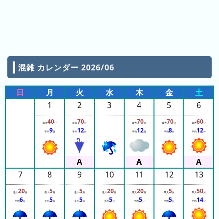
年
13:40
13:40
(月
13:40
ご
13:40
13:40
と)
13:45
13:45
2026
13:45
13:45
年
混雑 カレンダー 2026/06
13:45
13:45
(日
13:45
ご
13:45
日
月
火
水
木
金
土
13:50
と)
1
2
3
4
5
6
13:50
13:50
2025
13:50
40
70
70
70
60
最大
分
最大
分
最大
分
最大
分
最大
分
13:50
9
12
12
8
12
年
13:50
平均
分
平均
分
平均
分
平均
分
平均
分
13:50
(日
13:50
ご
13:55
13:55
と)
13:55
7
8
9
10
11
12
13
13:55
2024
13:55
20
5
5
20
20
5
50
13:55
最大
分
最大
分
最大
分
最大
分
最大
分
最大
分
最大
分
年
6
5
5
5
5
5
14
13:55
平均
分
平均
分
平均
分
平均
分
平均
分
平均
分
平均
分
13:55
(日
14:00