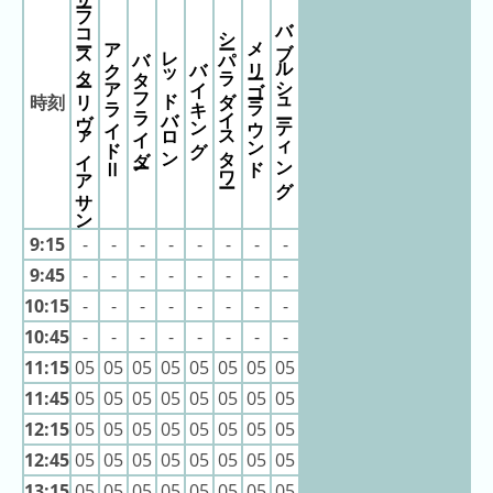
サーフコースター リヴァイアサン
キ
11:30
バブルシューティング
11:30
シーパラダイスタワー
ン
メリーゴーラウンド
11:30
アクアライドⅡ
バタフライダー
レッドバロン
11:30
バイキング
グ
11:30
11:30
時刻
去
11:35
11:35
年
11:35
の
11:35
11:35
ラ
11:35
11:35
ン
11:35
キ
11:40
9:15
-
-
-
-
-
-
-
-
11:40
ン
11:40
9:45
-
-
-
-
-
-
-
-
グ
11:40
10:15
-
-
-
-
-
-
-
-
11:40
11:40
10:45
-
-
-
-
-
-
-
-
11:40
11:40
11:15
05
05
05
05
05
05
05
05
11:45
11:45
今
混
11:45
05
05
05
05
05
05
05
05
11:45
日
11:45
雑
12:15
05
05
05
05
05
05
05
05
11:45
の
ラ
11:45
12:45
05
05
05
05
05
05
05
05
11:45
ラ
ン
11:45
13:15
05
05
05
05
05
05
05
05