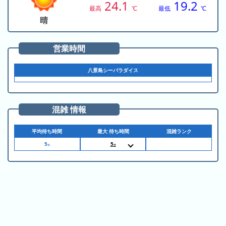
の
24.1
19.2
ラ
シ
最高
℃
最低
℃
ラ
ン
ョ
晴
ン
キ
ン
キ
ン
一
営業時間
ン
グ
覧
グ
八景島シーパラダイス
昨
日
の
混雑 情報
ラ
ン
平均待ち時間
最大 待ち時間
混雑ランク
キ
5
5
分
分
11:05
ン
11:05
グ
11:05
11:05
11:05
今
11:05
月
11:05
11:10
の
11:10
11:10
ラ