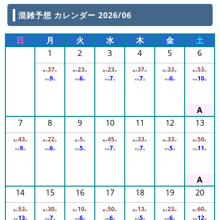
14:15
14:20
混雑予想 カレンダー 2026/06
14:20
ピ
待
14:20
ュ
14:20
ち
日
月
火
水
木
金
土
14:20
ー
時
14:20
1
2
3
4
5
6
14:20
ロ
間
14:20
ラ
37
23
23
37
33
53
リ
14:25
最大
分
最大
分
最大
分
最大
分
最大
分
最大
分
14:25
9
6
7
7
6
10
ン
ン
平均
分
平均
分
平均
分
平均
分
平均
分
平均
分
14:25
ド
14:25
ク
14:25
集
14:25
東
14:25
7
8
9
10
11
12
13
14:25
京
14:30
ド
14:30
43
22
5
45
33
33
50
最大
分
最大
分
最大
分
最大
分
最大
分
最大
分
最大
分
14:30
ー
9
6
5
7
7
5
11
14:30
平均
分
平均
分
平均
分
平均
分
平均
分
平均
分
平均
分
ム
14:30
14:30
シ
14:30
14:30
テ
14:35
14
15
16
17
18
19
20
ィ
14:35
14:35
53
30
10
50
13
23
60
14:35
最大
分
最大
分
最大
分
最大
分
最大
分
最大
分
最大
分
ナ
13
7
6
14:35
6
5
6
12
平均
分
平均
分
平均
分
平均
分
平均
分
平均
分
平均
分