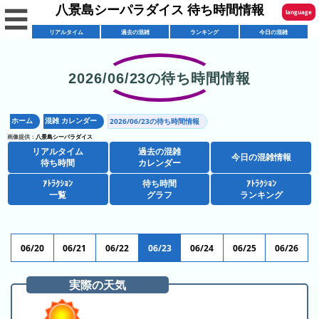
八景島シーパラダイス 待ち時間情報
☰
language
リアルタイム
過去の混雑
ランキング
今日の混雑
English
한국어
2026/06/23の待ち時間情報
リ
繁體中文
ア
ホーム
混雑 カレンダー
2026/06/23の待ち時間情報
简体中文
混
ル
画像提供：
八景島シーパラダイス
雑
タ
リアルタイム
過去の混雑
ภาษาไทย
今日の混雑情報
混
カ
待ち時間
カレンダー
イ
雑
レ
ム
ｱﾄﾗｸｼｮﾝ
待ち時間
ｱﾄﾗｸｼｮﾝ
日本語
レ
一覧
グラフ
ランキング
予
ン
待
ス
想
ダ
ち
シ
ト
カ
ー
時
ョ
ラ
レ
06/20
06/21
06/22
06/23
06/24
06/25
06/26
間
ア
ッ
ン
ン
ト
プ
一
ダ
実際の天気
今
人
ラ
一
覧
ー
日
気
ク
覧