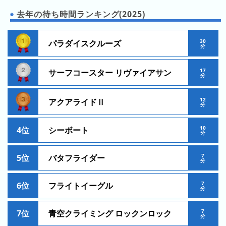
の
ラ
シ
ラ
去年の待ち時間ランキング(2025)
ン
ョ
ン
キ
ン
キ
ン
30
パラダイスクルーズ
一
分
ン
グ
覧
グ
17
サーフコースター リヴァイアサン
分
昨
日
12
アクアライドⅡ
分
の
ラ
10
4位
シーボート
ン
分
キ
ン
7
5位
バタフライダー
分
グ
7
6位
フライトイーグル
今
分
月
の
7
7位
青空クライミング ロックンロック
分
ラ