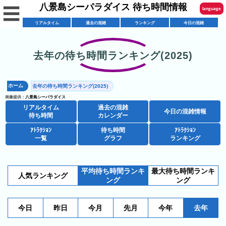
八景島シーパラダイス 待ち時間情報
☰
language
リアルタイム
過去の混雑
ランキング
今日の混雑
English
한국어
去年の待ち時間ランキング(2025)
リ
繁體中文
ア
ホーム
去年の待ち時間ランキング(2025)
简体中文
混
ル
画像提供：
八景島シーパラダイス
雑
タ
リアルタイム
過去の混雑
ภาษาไทย
今日の混雑情報
混
カ
待ち時間
カレンダー
イ
雑
レ
ム
ｱﾄﾗｸｼｮﾝ
待ち時間
ｱﾄﾗｸｼｮﾝ
日本語
レ
一覧
グラフ
ランキング
予
ン
待
ス
想
ダ
ち
シ
ト
カ
ー
時
平均待ち時間ランキ
最大待ち時間ランキ
ョ
ラ
レ
人気ランキング
間
ング
ング
ア
ッ
ン
ン
ト
プ
一
ダ
今
人
今日
昨日
今月
先月
今年
去年
ラ
一
覧
ー
日
気
ク
覧