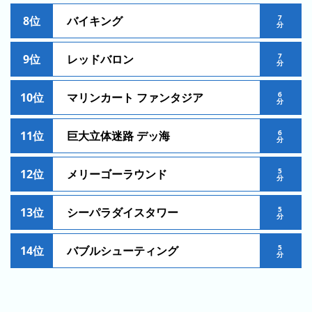
ン
7
8位
バイキング
分
キ
ン
7
9位
レッドバロン
グ
分
先
6
10位
マリンカート ファンタジア
分
月
の
6
11位
巨大立体迷路 デッ海
ラ
分
ン
キ
5
12位
メリーゴーラウンド
分
ン
グ
5
13位
シーパラダイスタワー
分
今
5
年
14位
バブルシューティング
分
の
ラ
ン