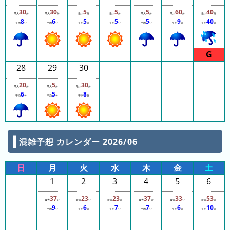
30
30
5
5
5
60
40
最大
分
最大
分
最大
分
最大
分
最大
分
最大
分
最大
分
8
6
5
5
5
9
40
ピ
待
平均
分
平均
分
平均
分
平均
分
平均
分
平均
分
平均
分
ュ
ち
ー
時
ロ
間
28
29
30
ラ
リ
ン
20
5
30
ン
最大
分
最大
分
最大
分
6
5
8
ド
ク
平均
分
平均
分
平均
分
集
東
京
混雑予想 カレンダー 2026/06
ド
ー
ム
日
月
火
水
木
金
土
シ
1
2
3
4
5
6
テ
37
23
23
37
33
53
最大
分
最大
分
最大
分
最大
分
最大
分
最大
分
ィ
9
6
7
7
6
10
平均
分
平均
分
平均
分
平均
分
平均
分
平均
分
ナ