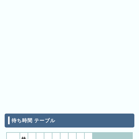
12:10
ン
12:15
12:20
キ
12:25
ン
12:30
12:35
グ
12:40
12:45
12:50
先
12:55
月
13:00
13:05
の
13:10
ラ
13:15
13:20
ン
13:25
13:30
キ
13:35
ン
13:40
13:45
グ
13:50
13:55
今
14:00
14:05
年
の
待ち時間 テーブル
ラ
ン