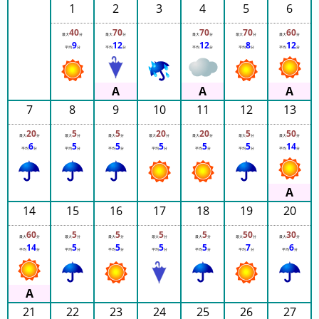
ご
1
2
3
4
5
6
と)
40
70
70
70
60
最大
分
最大
分
最大
分
最大
分
最大
分
9
12
12
8
12
2023
平均
分
平均
分
平均
分
平均
分
平均
分
年
(日
ご
7
8
9
10
11
12
13
と)
20
5
5
20
20
5
50
最大
分
最大
分
最大
分
最大
分
最大
分
最大
分
最大
分
待
6
5
5
5
5
5
14
平均
分
平均
分
平均
分
平均
分
平均
分
平均
分
平均
分
ち
時
間
14
15
16
17
18
19
20
グ
ラ
60
5
5
5
5
50
30
最大
分
最大
分
最大
分
最大
分
最大
分
最大
分
最大
分
フ
14
5
5
5
5
7
6
平均
分
平均
分
平均
分
平均
分
平均
分
平均
分
平均
分
一
覧
21
22
23
24
25
26
27