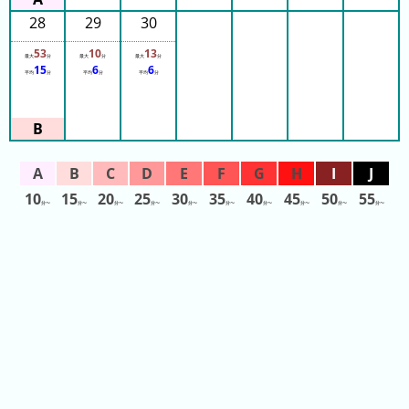
ス
28
29
30
那
53
10
13
最大
分
最大
分
最大
分
須
15
6
6
平均
分
平均
分
平均
分
ハ
イ
ラ
ン
ド
10
15
20
25
30
35
40
45
50
55
パ
分〜
分〜
分〜
分〜
分〜
分〜
分〜
分〜
分〜
分〜
ー
ク
よ
み
う
り
ラ
ン