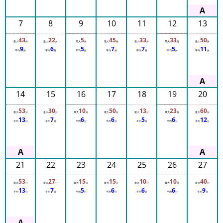
ガ
シ
7
8
9
10
11
12
13
マ
43
22
5
45
33
33
50
ス
最大
分
最大
分
最大
分
最大
分
最大
分
最大
分
最大
分
9
6
5
7
7
5
11
平均
分
平均
分
平均
分
平均
分
平均
分
平均
分
平均
分
パ
ー
ラ
ン
14
15
16
17
18
19
20
ド
53
30
10
50
13
23
60
最大
分
最大
分
最大
分
最大
分
最大
分
最大
分
最大
分
13
7
6
6
5
6
12
八
平均
分
平均
分
平均
分
平均
分
平均
分
平均
分
平均
分
景
島
シ
21
22
23
24
25
26
27
ー
パ
53
27
15
15
10
10
40
最大
分
最大
分
最大
分
最大
分
最大
分
最大
分
最大
分
13
7
5
6
6
6
9
ラ
平均
分
平均
分
平均
分
平均
分
平均
分
平均
分
平均
分
ダ
イ