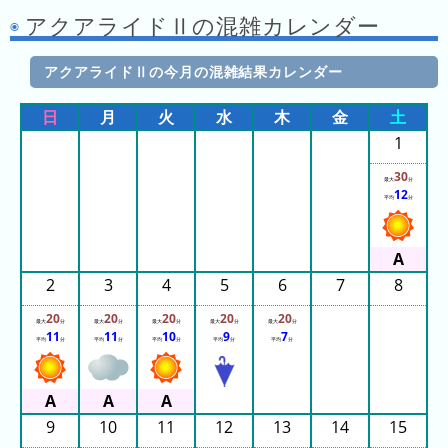
年
アクアライドⅡの混雑カレンダー
(月
ご
と)
アクアライドⅡの今月の混雑結果カレンダー
2026
日
月
火
水
木
金
土
年
1
(日
30
ご
最大
分
12
平均
分
と)
2025
年
2
3
4
5
6
7
8
(日
ご
20
20
20
20
20
最大
分
最大
分
最大
分
最大
分
最大
分
11
11
10
9
7
と)
平均
分
平均
分
平均
分
平均
分
平均
分
2024
年
9
10
11
12
13
14
15
(日