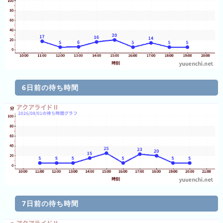
グ
去
年
の
ラ
ン
キ
6日前の待ち時間
ン
グ
今
待
日
ち
こ
時
れ
間
7日前の待ち時間
ま
グ
で
ラ