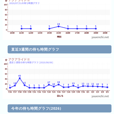
の
フ
混
雑
グ
ラ
フ
直
直近3週間の待ち時間グラフ
近
３
週
間
1
日
前
2
日
今年の待ち時間グラフ(2026)
前