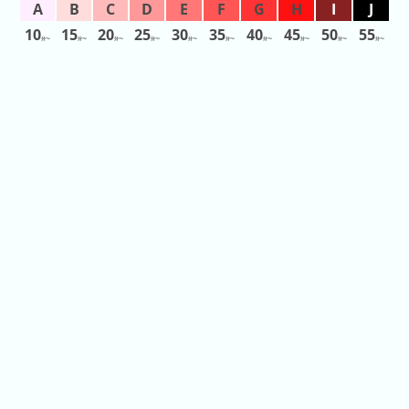
10
15
20
25
30
35
40
45
50
55
ピ
分〜
分〜
分〜
分〜
分〜
分〜
分〜
分〜
分〜
分〜
待
ュ
ち
ー
時
ロ
間
ラ
リ
ン
ン
ド
ク
集
東
京
ド
ー
ム
シ
テ
ィ
ナ