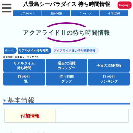
八景島シーパラダイス 待ち時間情報
☰
language
リアルタイム
過去の混雑
ランキング
今日の混雑
English
한국어
アクアライドⅡの待ち時間情報
リ
繁體中文
ア
ホーム
リアルタイム待ち時間
アクアライドⅡの待ち時間情報
简体中文
混
ル
画像提供：
八景島シーパラダイス
雑
タ
リアルタイム
過去の混雑
ภาษาไทย
今日の混雑情報
混
カ
待ち時間
カレンダー
イ
雑
レ
ム
ｱﾄﾗｸｼｮﾝ
待ち時間
ｱﾄﾗｸｼｮﾝ
日本語
レ
一覧
グラフ
ランキング
予
ン
待
ス
想
ダ
ち
シ
ト
カ
ー
時
基本情報
ョ
ラ
レ
間
ア
ッ
ン
ン
付加情報
ト
プ
一
ダ
今
人
ラ
一
覧
ー
日
気
ク
覧