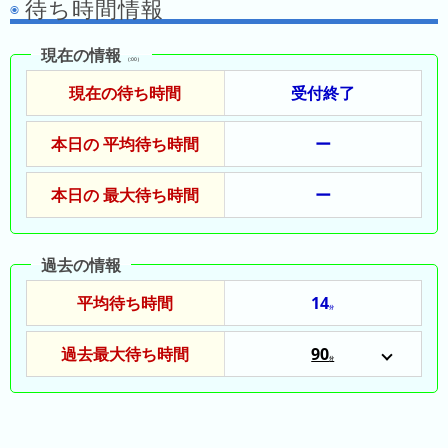
待ち時間情報
の
ラ
シ
ラ
ン
ョ
ン
キ
現在の情報
ン
（:00）
キ
ン
一
現在の待ち時間
受付終了
ン
グ
覧
グ
本日の 平均待ち時間
ー
昨
日
本日の 最大待ち時間
ー
の
ラ
ン
過去の情報
キ
平均待ち時間
14
ン
分
グ
過去最大待ち時間
90
分
今
2023/02/24
月
2023/03/29
の
2023/03/30
ラ