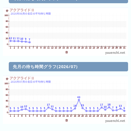
2026
年
(月
ご
と)
2025
年
(月
ご
先月の待ち時間グラフ(2026/07)
と)
2024
年
(月
ご
と)
2023