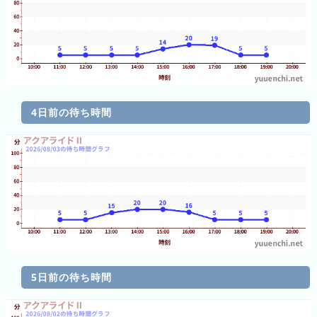
ン
グ
先
月
の
ラ
4日前の待ち時間
ン
キ
ン
グ
今
年
の
ラ
ン
5日前の待ち時間
キ
ン