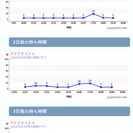
ン
キ
キ
ン
ン
グ
グ
昨
日
2日前の待ち時間
の
ラ
ン
キ
ン
グ
今
月
の
3日前の待ち時間
ラ
ン
キ