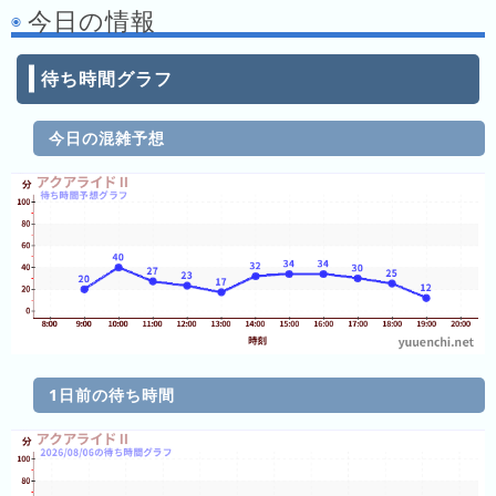
キ
今日の情報
ン
グ
待ち時間グラフ
去
年
今日の混雑予想
の
ラ
ン
キ
ン
グ
今
1日前の待ち時間
混
日
雑
の
ラ
ラ
ン