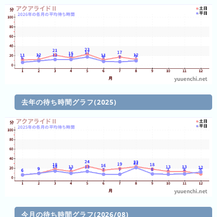
3
日
前
4
日
前
5
去年の待ち時間グラフ(2025)
日
前
6
日
前
7
日
前
今月の待ち時間グラフ(2026/08)