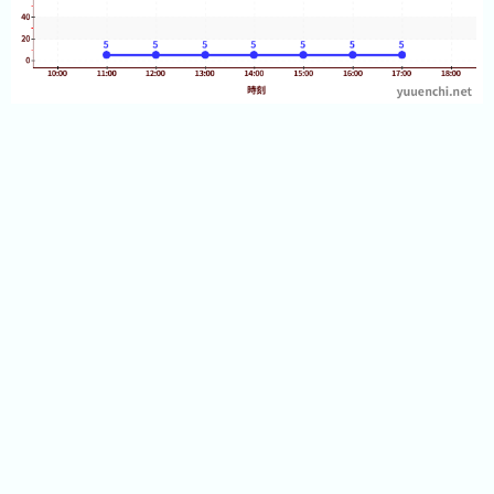
2026
年
(月
ご
と)
2025
年
(月
ご
と)
2024
年
(月
ご
と)
2023