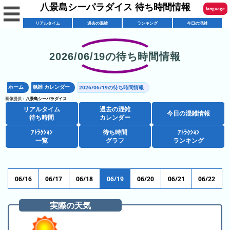
八景島シーパラダイス 待ち時間情報
☰
language
リアルタイム
過去の混雑
ランキング
今日の混雑
English
한국어
2026/06/19の待ち時間情報
リ
繁體中文
ア
ホーム
混雑 カレンダー
2026/06/19の待ち時間情報
简体中文
混
ル
画像提供：
八景島シーパラダイス
雑
タ
リアルタイム
過去の混雑
ภาษาไทย
今日の混雑情報
混
カ
待ち時間
カレンダー
イ
雑
レ
ム
ｱﾄﾗｸｼｮﾝ
待ち時間
ｱﾄﾗｸｼｮﾝ
日本語
レ
一覧
グラフ
ランキング
予
ン
待
ス
想
ダ
ち
シ
ト
カ
ー
時
ョ
ラ
レ
06/16
06/17
06/18
06/19
06/20
06/21
06/22
間
ア
ッ
ン
ン
ト
プ
一
ダ
実際の天気
今
人
ラ
一
覧
ー
日
気
ク
覧