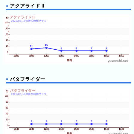
グ
アクアライドⅡ
去
年
の
ラ
ン
キ
ン
グ
バタフライダー
今
待
日
ち
こ
時
れ
間
ま
グ
で
ラ