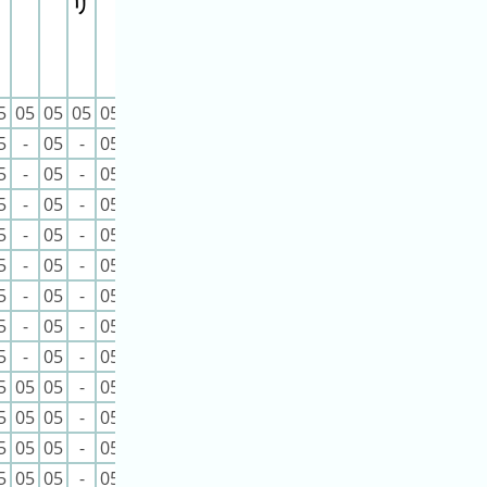
5
05
05
05
05
-
-
05
5
-
05
-
05
-
-
-
5
-
05
-
05
-
-
-
5
-
05
-
05
-
-
-
5
-
05
-
05
-
-
-
5
-
05
-
05
-
-
-
5
-
05
-
05
-
-
-
5
-
05
-
05
-
-
-
5
-
05
-
05
-
-
-
5
05
05
-
05
-
-
-
5
05
05
-
05
-
-
-
5
05
05
-
05
-
-
-
5
05
05
-
05
-
-
-