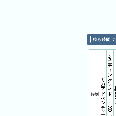
ン
キ
ン
グ
先
待ち時間 
月
の
ラ
シューティングライド！！ XDダークライド
ン
キ
ン
グ
リバーアドベンチャー
洞窟探検
今
年
時刻
の
ラ
ン