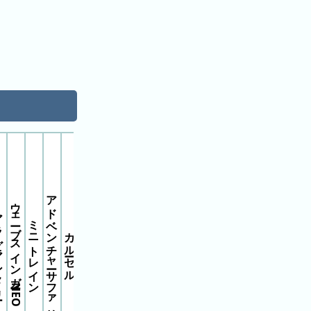
アドベンチャーサファリ
ウェーブスインガーNEO
メリー
スーパーバイキング
ミニトレイン
スカイバルーン
カルーセル
パラボ！