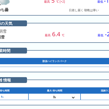
5
-
最高
℃ [+2]
最低
のち曇
日差し届く 朝晩は寒い
際の天気
6.4
-
最高
℃
最低
弱雪
業時間
那須ハイランドパーク
雑 情報
待ち時間
最大 待ち時間
混雑ラ
5
5
分
分
8:00
レーザーアトラクション恐竜研究所
8:00
ミニトレイン
8:00
アラビアンメリー