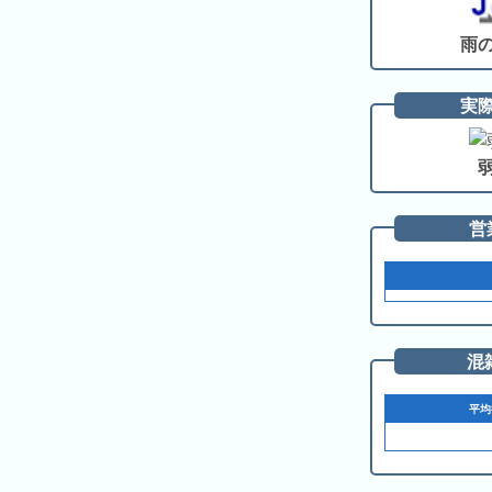
の
ラ
シ
ラ
ン
ョ
雨
ン
キ
ン
キ
ン
一
実
ン
グ
覧
グ
昨
日
営
の
ラ
ン
キ
ン
混
グ
今
平均
月
の
ラ