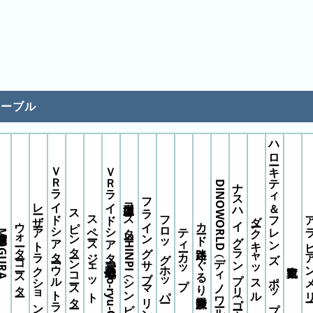
8:00
ナスハイ グランプリ（ゴーカート）
8:00
フロッグホッパー
8:00
アドベンチャーサファリ
8:00
ティーカップ
8:00
ウェーブスインガーNEO
8:00
カルーセル
8:00
カード迷路 ぐるり森大冒険
8:00
洞窟探検 MOGURA
8:00
屋内型コースターSHINPI（シンピ）
8:00
リバーアドベンチャー
テーブル
8:00
ハローキティ＆フレンズ ポップンス
マイル
8:00
大観覧車
ハローキティ＆フレンズ ポップンスマイル
8:00
パラボ！
8:00
スペースジェット
8:00
スーパーバイキング
ＶＲライドシアター「ウルトラ逆バンジー」
ＶＲライドシアター「恐竜戯画~kyo-ryu-GIGA~」
8:00
フライングサブマリン
ナスハイ グランプリ（ゴーカート）
DINOWORLD（ディノワールド）
8:00
スカイバルーン
フライングサブマリン
8:00
シューティングライド！！ XDダーク
レーザーアトラクション恐竜研究所
屋内型コースターSHINPI（シンピ）
ライド
スピンターンコースター
フロッグホッパー
スペースジェット
ダークキャッスル
アラビアン
8:00
ＶＲライドシアター「ウルトラ逆バン
ウォーターコースター
カード迷路 ぐるり森大冒険
ティーカップ
ジー」
 MOGURA
8:00
ＶＲライドシアター「恐竜戯画~kyo-
ryu-GIGA~」
8:05
レーザーアトラクション恐竜研究所
8:05
ミニトレイン
8:05
アラビアンメリー
8:05
ナスハイ グランプリ（ゴーカート）
8:05
フロッグホッパー
8:05
アドベンチャーサファリ