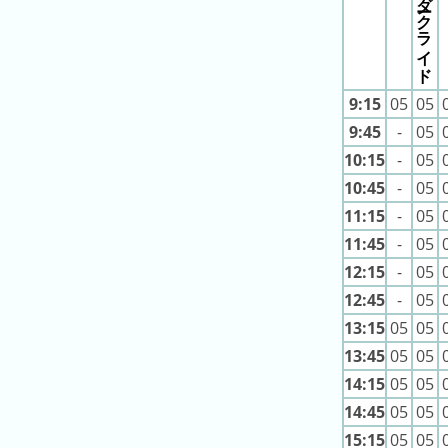
キ
ン
グ
去
9:15
05
05
年
9:45
-
05
の
10:15
-
05
ラ
10:45
-
05
ン
キ
11:15
-
05
ン
11:45
-
05
グ
12:15
-
05
12:45
-
05
13:15
05
05
13:45
05
05
今
混
日
14:15
05
05
雑
の
ラ
14:45
05
05
ラ
ン
15:15
05
05