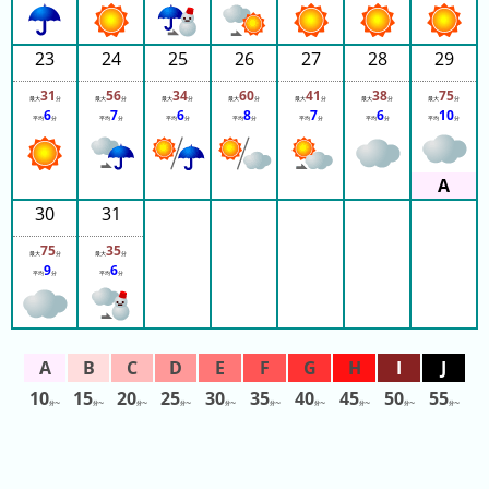
23
24
25
26
27
28
29
31
56
34
60
41
38
75
最大
分
最大
分
最大
分
最大
分
最大
分
最大
分
最大
分
6
7
6
8
7
6
10
平均
分
平均
分
平均
分
平均
分
平均
分
平均
分
平均
分
30
31
75
35
最大
分
最大
分
9
6
平均
分
平均
分
10
15
20
25
30
35
40
45
50
55
分〜
分〜
分〜
分〜
分〜
分〜
分〜
分〜
分〜
分〜