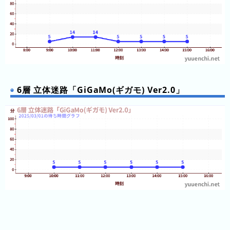
6層 立体迷路「GiGaMo(ギガモ) Ver2.0」