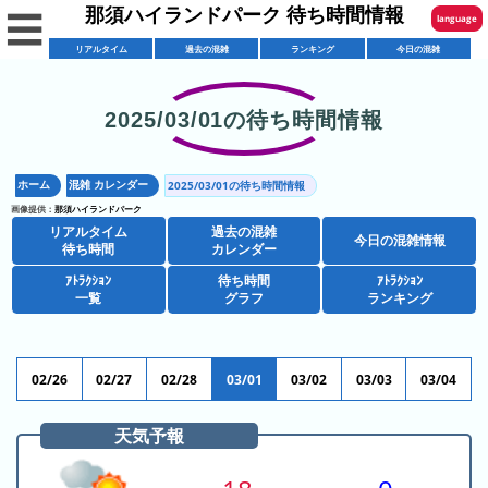
那須ハイランドパーク 待ち時間情報
☰
language
リアルタイム
過去の混雑
ランキング
今日の混雑
English
한국어
2025/03/01の待ち時間情報
リ
繁體中文
ア
ホーム
混雑 カレンダー
2025/03/01の待ち時間情報
简体中文
混
ル
画像提供：
那須ハイランドパーク
雑
タ
リアルタイム
過去の混雑
ภาษาไทย
今日の混雑情報
混
カ
待ち時間
カレンダー
イ
雑
レ
ム
ｱﾄﾗｸｼｮﾝ
待ち時間
ｱﾄﾗｸｼｮﾝ
日本語
レ
一覧
グラフ
ランキング
予
ン
待
ス
想
ダ
ち
シ
ト
カ
ー
時
ョ
ラ
レ
02/26
02/27
02/28
03/01
03/02
03/03
03/04
間
ア
ッ
ン
ン
ト
プ
一
ダ
天気予報
今
人
ラ
一
覧
ー
日
気
ク
覧