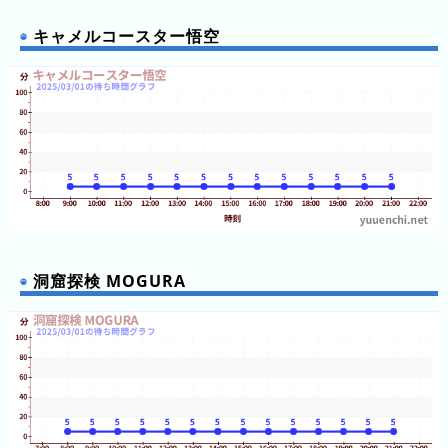
16:50
リバーアドベンチ
グ
ャー
キャメルコースター悟空
16:55
リバーアドベンチ
去
ャー
17:00
リバーアドベンチ
年
ャー
の
17:05
リバーアドベンチ
ャー
ラ
17:10
リバーアドベンチ
ャー
ン
17:15
リバーアドベンチ
キ
ャー
17:20
リバーアドベンチ
ン
ャー
グ
17:25
リバーアドベンチ
ャー
17:30
リバーアドベンチ
ャー
17:35
リバーアドベンチ
洞窟探検 MOGURA
ャー
17:40
リバーアドベンチ
今
待
ャー
17:45
リバーアドベンチ
日
ち
ャー
こ
時
17:50
リバーアドベンチ
ャー
れ
間
17:55
リバーアドベンチ
ま
ャー
グ
18:00
リバーアドベンチ
で
ラ
ャー