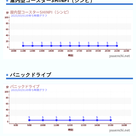
屋内型コースターSHINPI（シンピ）
ご
と)
2023
年
(日
ご
と)
待
ち
パニックドライブ
時
間
グ
ラ
フ
一
覧