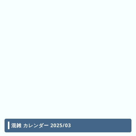
混雑 カレンダー 2025/03