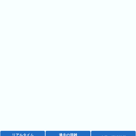
リアルタイム
過去の混雑