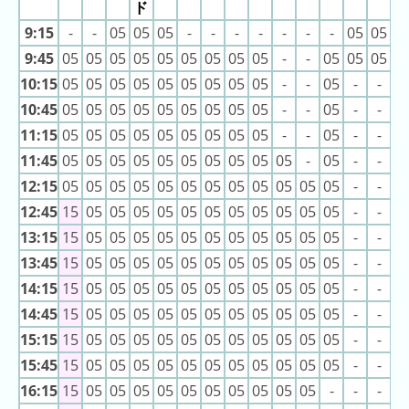
14:20
リバーアドベンチ
ン
キ
ャー
キ
ン
14:25
リバーアドベンチ
9:15
-
-
05
05
05
-
-
-
-
-
-
-
05
05
-
ャー
ン
グ
9:45
05
05
05
05
05
05
05
05
05
-
-
05
05
05
0
14:30
リバーアドベンチ
グ
ャー
10:15
05
05
05
05
05
05
05
05
05
-
-
05
-
-
0
14:35
リバーアドベンチ
ャー
昨
10:45
05
05
05
05
05
05
05
05
05
-
-
05
-
-
0
14:40
リバーアドベンチ
ャー
日
11:15
05
05
05
05
05
05
05
05
05
-
-
05
-
-
0
14:45
リバーアドベンチ
の
ャー
11:45
05
05
05
05
05
05
05
05
05
05
-
05
-
-
0
14:50
リバーアドベンチ
ラ
ャー
12:15
05
05
05
05
05
05
05
05
05
05
05
05
-
-
0
ン
14:55
リバーアドベンチ
ャー
12:45
15
05
05
05
05
05
05
05
05
05
05
05
-
-
0
キ
15:00
リバーアドベンチ
ャー
13:15
15
05
05
05
05
05
05
05
05
05
05
05
-
-
0
ン
15:05
リバーアドベンチ
グ
13:45
15
05
05
05
05
05
05
05
05
05
05
05
-
-
0
ャー
15:10
リバーアドベンチ
14:15
15
05
05
05
05
05
05
05
05
05
05
05
-
-
0
ャー
今
15:15
リバーアドベンチ
14:45
15
05
05
05
05
05
05
05
05
05
05
05
-
-
0
月
ャー
15:20
リバーアドベンチ
の
15:15
15
05
05
05
05
05
05
05
05
05
05
05
-
-
0
ャー
15:25
リバーアドベンチ
ラ
15:45
15
05
05
05
05
05
05
05
05
05
05
05
-
-
0
ャー
ン
15:30
リバーアドベンチ
16:15
15
05
05
05
05
05
05
05
05
05
05
-
-
-
-
ャー
キ