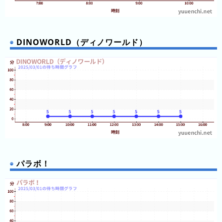
ガ
シ
マ
DINOWORLD（ディノワールド）
ス
パ
ー
ラ
ン
ド
八
景
島
シ
パラボ！
ー
パ
ラ
ダ
イ