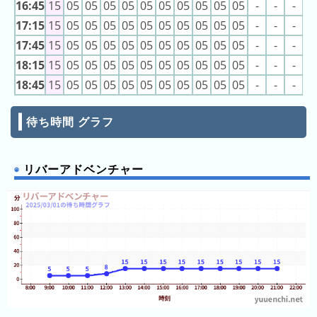
15:35
リバーアドベンチ
16:45
15
05
05
05
05
05
05
05
05
05
05
-
-
-
-
ン
ャー
17:15
15
05
05
05
05
05
05
05
05
05
05
-
-
-
-
15:40
リバーアドベンチ
グ
ャー
17:45
15
05
05
05
05
05
05
05
05
05
05
-
-
-
-
15:45
リバーアドベンチ
ャー
先
18:15
15
05
05
05
05
05
05
05
05
05
05
-
-
-
-
15:50
リバーアドベンチ
月
ャー
18:45
15
05
05
05
05
05
05
05
05
05
05
-
-
-
-
15:55
リバーアドベンチ
の
ャー
ラ
16:00
リバーアドベンチ
ャー
待ち時間 グラフ
ン
16:05
リバーアドベンチ
ャー
キ
16:10
リバーアドベンチ
ン
ャー
リバーアドベンチャー
16:15
リバーアドベンチ
グ
ャー
16:20
リバーアドベンチ
今
ャー
16:25
リバーアドベンチ
年
ャー
16:30
リバーアドベンチ
の
ャー
ラ
16:35
リバーアドベンチ
ャー
ン
16:40
リバーアドベンチ
キ
ャー
16:45
リバーアドベンチ
ン
ャー