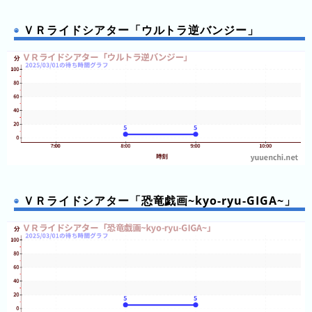
ＶＲライドシアター「ウルトラ逆バンジー」
ピ
待
ュ
ち
ー
時
ロ
間
ラ
リ
ン
ン
ド
ク
集
東
京
ド
ＶＲライドシアター「恐竜戯画~kyo-ryu-GIGA~」
ー
ム
シ
テ
ィ
ナ