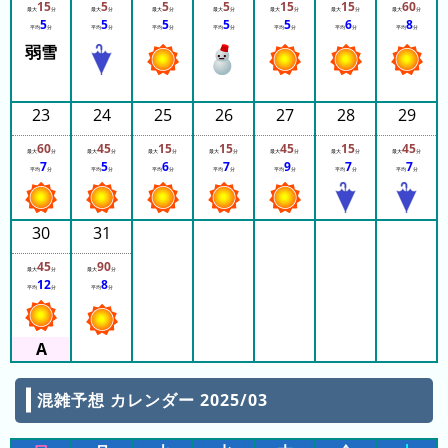
15
5
5
5
15
15
60
最大
分
最大
分
最大
分
最大
分
最大
分
最大
分
最大
分
5
5
5
5
5
6
8
平均
分
平均
分
平均
分
平均
分
平均
分
平均
分
平均
分
弱雪
23
24
25
26
27
28
29
60
45
15
15
45
15
45
最大
分
最大
分
最大
分
最大
分
最大
分
最大
分
最大
分
7
5
6
7
9
7
7
平均
分
平均
分
平均
分
平均
分
平均
分
平均
分
平均
分
30
31
45
90
最大
分
最大
分
12
8
平均
分
平均
分
混雑予想 カレンダー 2025/03