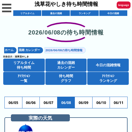
浅草花やしき待ち時間情報
☰
language
リアルタイム
過去の混雑
ランキング
今日の混雑
English
한국어
2026/06/08の待ち時間情報
リ
繁體中文
ア
ホーム
混雑 カレンダー
2026/06/08の待ち時間情報
简体中文
混
ル
画像提供：
浅草花やしき
雑
タ
リアルタイム
過去の混雑
ภาษาไทย
今日の混雑情報
混
カ
待ち時間
カレンダー
イ
雑
レ
ム
ｱﾄﾗｸｼｮﾝ
待ち時間
ｱﾄﾗｸｼｮﾝ
日本語
レ
一覧
グラフ
ランキング
予
ン
待
ス
想
ダ
ち
シ
ト
カ
ー
時
ョ
ラ
レ
06/05
06/06
06/07
06/08
06/09
06/10
06/11
間
ア
ッ
ン
ン
ト
プ
一
ダ
実際の天気
今
人
ラ
一
覧
ー
日
気
ク
覧