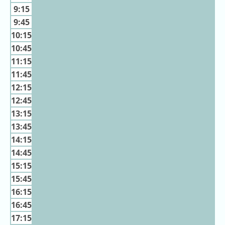
キ
9:15
ン
9:45
グ
10:15
去
10:45
年
11:15
の
11:45
ラ
12:15
ン
12:45
キ
13:15
ン
13:45
グ
14:15
14:45
15:15
15:45
今
混
日
16:15
雑
の
16:45
ラ
ラ
ン
17:15