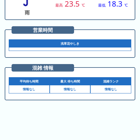
の
23.5
18.3
ラ
シ
最高
℃
最低
℃
ラ
ン
ョ
雨
ン
キ
ン
キ
ン
一
営業時間
ン
グ
覧
グ
浅草花やしき
昨
日
の
混雑 情報
ラ
ン
平均待ち時間
最大 待ち時間
混雑ランク
キ
情報なし
情報なし
情報なし
ン
グ
今
月
の
ラ