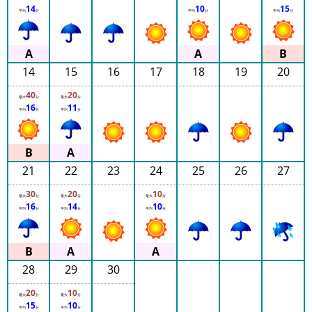
グ
14
10
15
平均
分
平均
分
平均
分
去
年
の
14
15
16
17
18
19
20
ラ
40
20
ン
最大
分
最大
分
16
11
平均
分
平均
分
キ
ン
グ
21
22
23
24
25
26
27
30
20
10
最大
分
最大
分
最大
分
16
14
10
平均
分
平均
分
平均
分
今
待
日
ち
こ
時
28
29
30
れ
間
ま
グ
20
10
最大
分
最大
分
で
ラ
15
10
平均
分
平均
分