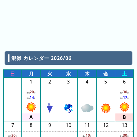
ン
グ
先
月
の
ラ
ン
混雑 カレンダー 2026/06
キ
ン
日
月
火
水
木
金
土
グ
1
2
3
4
5
6
今
20
30
最大
分
最大
分
年
14
17
平均
分
平均
分
の
ラ
ン
キ
7
8
9
10
11
12
13
ン
30
10
30
最大
分
最大
分
最大
分