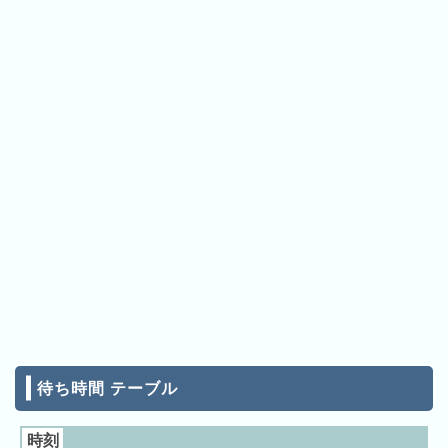
ン
キ
ン
グ
先
月
の
ラ
ン
キ
ン
グ
今
年
の
待ち時間 テーブル
ラ
ン
時刻