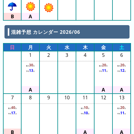
の
フ
混
雑
グ
混雑予想 カレンダー 2026/06
ラ
フ
日
月
火
水
木
金
土
直
1
2
3
4
5
6
近
３
30
20
20
最大
分
最大
分
最大
分
13
11
12
週
平均
分
平均
分
平均
分
間
1
7
8
9
10
11
12
13
日
前
40
10
20
最大
分
最大
分
最大
分
17
10
11
平均
分
平均
分
平均
分
2
日
前