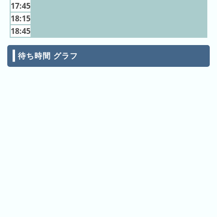
ン
キ
17:45
キ
ン
18:15
ン
グ
18:45
グ
待ち時間 グラフ
昨
日
の
ラ
ン
キ
ン
グ
今
月
の
ラ
ン
キ