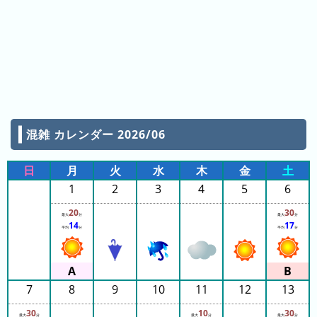
ン
グ
先
月
の
ラ
ン
混雑 カレンダー 2026/06
キ
ン
日
月
火
水
木
金
土
グ
1
2
3
4
5
6
今
20
30
最大
分
最大
分
年
14
17
平均
分
平均
分
の
ラ
ン
キ
7
8
9
10
11
12
13
ン
30
10
30
最大
分
最大
分
最大
分