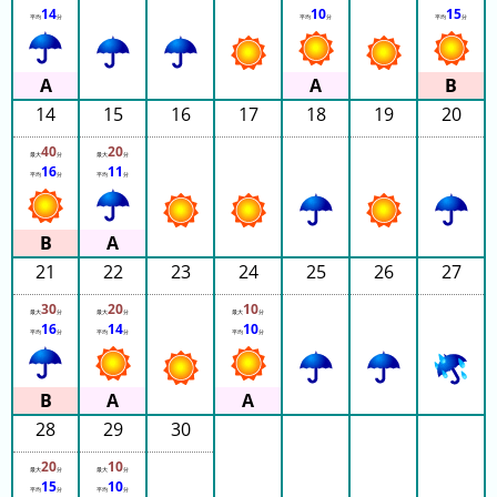
グ
14
10
15
平均
分
平均
分
平均
分
去
年
の
14
15
16
17
18
19
20
ラ
40
20
ン
最大
分
最大
分
16
11
平均
分
平均
分
キ
ン
グ
21
22
23
24
25
26
27
30
20
10
最大
分
最大
分
最大
分
16
14
10
平均
分
平均
分
平均
分
今
待
日
ち
こ
時
28
29
30
れ
間
ま
グ
20
10
最大
分
最大
分
で
ラ
15
10
平均
分
平均
分