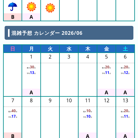
の
フ
混
雑
グ
混雑予想 カレンダー 2026/06
ラ
フ
日
月
火
水
木
金
土
直
1
2
3
4
5
6
近
３
30
20
20
最大
分
最大
分
最大
分
13
11
12
週
平均
分
平均
分
平均
分
間
1
7
8
9
10
11
12
13
日
前
40
10
20
最大
分
最大
分
最大
分
17
10
11
平均
分
平均
分
平均
分
2
日
前