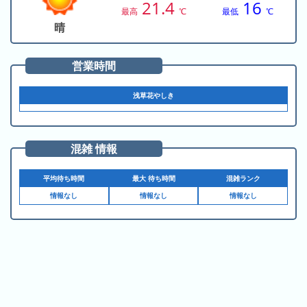
の
21.4
16
ラ
シ
最高
℃
最低
℃
ラ
ン
ョ
晴
ン
キ
ン
キ
ン
一
営業時間
ン
グ
覧
グ
浅草花やしき
昨
日
の
混雑 情報
ラ
ン
平均待ち時間
最大 待ち時間
混雑ランク
キ
情報なし
情報なし
情報なし
ン
グ
今
月
の
ラ