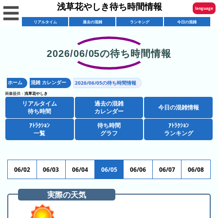
浅草花やしき待ち時間情報
☰
language
リアルタイム
過去の混雑
ランキング
今日の混雑
English
한국어
2026/06/05の待ち時間情報
リ
繁體中文
ア
ホーム
混雑 カレンダー
2026/06/05の待ち時間情報
简体中文
混
ル
画像提供：
浅草花やしき
雑
タ
リアルタイム
過去の混雑
ภาษาไทย
今日の混雑情報
混
カ
待ち時間
カレンダー
イ
雑
レ
ム
ｱﾄﾗｸｼｮﾝ
待ち時間
ｱﾄﾗｸｼｮﾝ
日本語
レ
一覧
グラフ
ランキング
予
ン
待
ス
想
ダ
ち
シ
ト
カ
ー
時
ョ
ラ
レ
06/02
06/03
06/04
06/05
06/06
06/07
06/08
間
ア
ッ
ン
ン
ト
プ
一
ダ
実際の天気
今
人
ラ
一
覧
ー
日
気
ク
覧