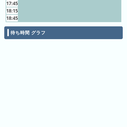
ン
キ
17:45
キ
ン
18:15
ン
グ
18:45
グ
待ち時間 グラフ
昨
日
の
ラ
ン
キ
ン
グ
今
月
の
ラ
ン
キ