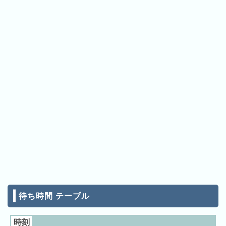
ン
キ
ン
グ
先
月
の
ラ
ン
キ
ン
グ
今
年
の
待ち時間 テーブル
ラ
ン
時刻