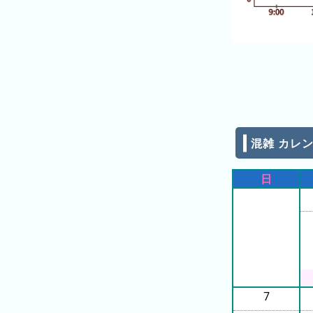
の
フ
混
雑
グ
ラ
フ
直
近
混雑 カレンダ
３
週
日
間
1
日
前
2
日
7
前