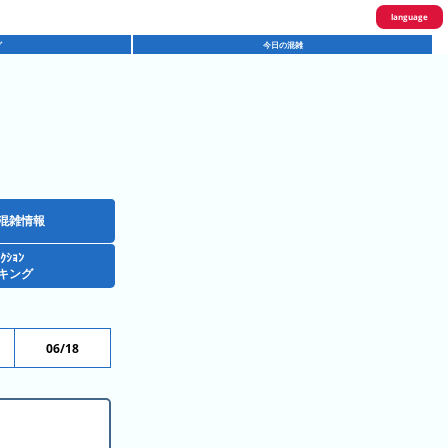
language
グ
今日の混雑
English
한국어
繁體中文
简体中文
ภาษาไทย
混雑情報
ｸｼｮﾝ
日本語
キング
06/18