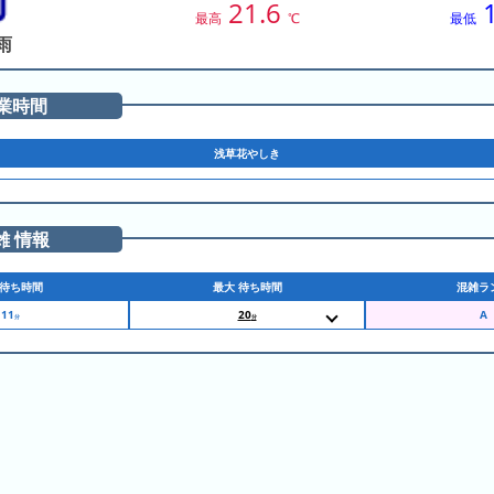
21.6
最高
℃
最低
雨
業時間
浅草花やしき
雑 情報
待ち時間
最大 待ち時間
混雑ラ
11
20
分
分
14:05
シラサギ
14:10
Shirasagi
14:15
Shirasagi
14:25
シラサギ
14:30
シラサギ
14:35
シラサギ
14:40
Shirasagi
14:45
シラサギ
14:50
シラサギ