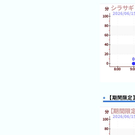
ン
グ
先
月
の
ラ
ン
キ
ン
グ
今
年
【期間限定
の
ラ
ン
キ
ン