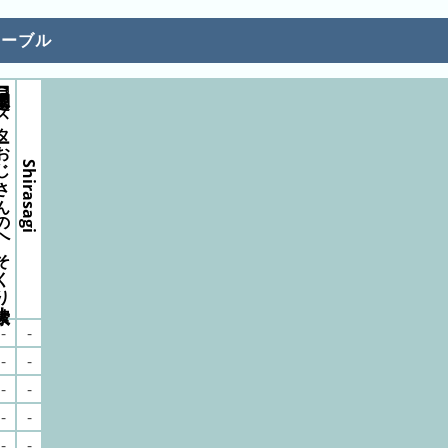
テーブル
スターおじさんのへそくり大捜索！
Shirasagi
-
-
-
-
-
-
-
-
-
-