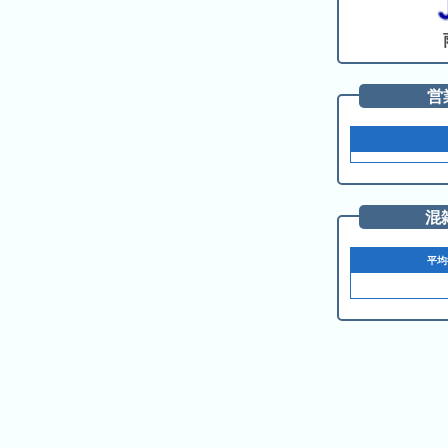
の
ラ
シ
ラ
ン
ョ
ン
キ
ン
キ
ン
一
営
ン
グ
覧
グ
昨
日
の
混
ラ
ン
平均
キ
ン
グ
今
月
の
ラ