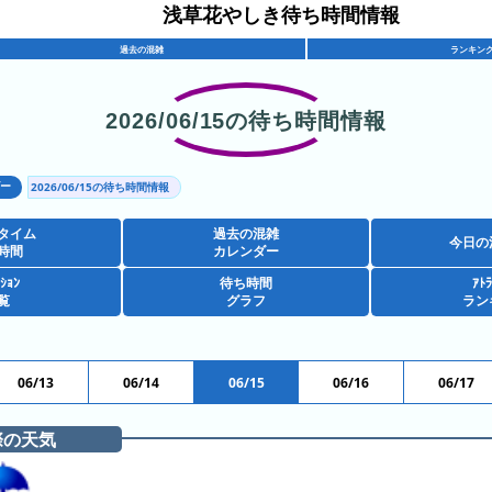
浅草花やしき待ち時間情報
過去の混雑
ランキン
2026/06/15の待ち時間情報
ダー
2026/06/15の待ち時間情報
タイム
過去の混雑
今日の
時間
カレンダー
ｸｼｮﾝ
待ち時間
ｱﾄﾗ
覧
グラフ
ラン
06/13
06/14
06/15
06/16
06/17
際の天気