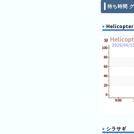
ン
キ
待ち時間 
キ
ン
ン
グ
グ
Helicopter
昨
日
の
ラ
ン
キ
ン
グ
今
月
の
ラ
ン
シラサギ
キ