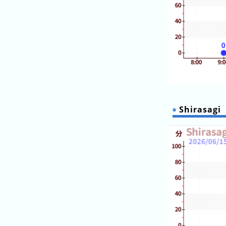
グ
去
年
の
ラ
ン
キ
ン
グ
Shirasagi
今
待
日
ち
こ
時
れ
間
ま
グ
で
ラ