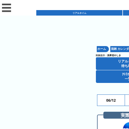
☰
リアルタイム
リ
ア
ホーム
混雑 カレン
混
ル
画像提供：
浅草花やしき
雑
タ
リアル
混
カ
待ち
イ
雑
レ
ム
ｱﾄﾗ
レ
一
予
ン
待
ス
想
ダ
ち
シ
ト
カ
ー
時
ョ
ラ
レ
06/12
間
ア
ッ
ン
ン
ト
プ
一
ダ
実
今
人
ラ
一
覧
ー
日
気
ク
覧