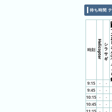
ン
待ち時間 
キ
ン
グ
【期間限定】コー
先
月
Helicopter
シラサギ
の
時刻
ラ
ン
キ
ン
グ
9:15
-
-
今
年
9:45
-
-
の
10:15
-
-
ラ
10:45
-
-
ン
11:15
-
-