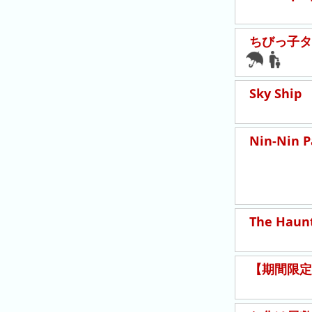
ン
キ
キ
ン
ン
グ
ちびっ子タ
グ
昨
Sky Ship
日
の
ラ
Nin-Nin Pa
ン
キ
ン
グ
The Haunt
今
月
の
【期間限定
ラ
ン
キ