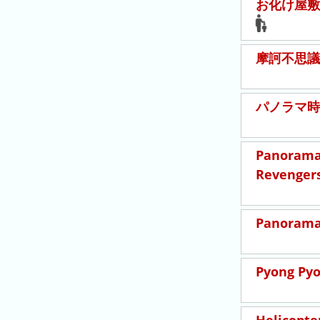
お化け屋敷
ン
グ
摩訶不思議
先
月
の
パノラマ時
ラ
ン
キ
Panorama 
ン
Revenger
グ
今
Panorama 
年
の
ラ
Pyong Py
ン
キ
ン