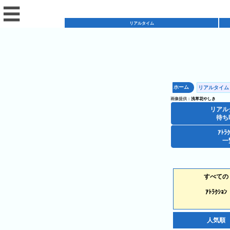
☰
リアルタイム
リ
ア
ホーム
リアルタイム
混
ル
画像提供：
浅草花やしき
雑
タ
リアル
混
カ
待ち
イ
雑
レ
ム
ｱﾄﾗ
レ
一
予
ン
待
ス
想
ダ
ち
シ
ト
カ
ー
時
ョ
すべての
ラ
レ
間
ア
ッ
ン
ン
ｱﾄﾗｸｼｮﾝ
ト
プ
一
ダ
今
人
ラ
一
覧
ー
日
気
人気順
ク
覧