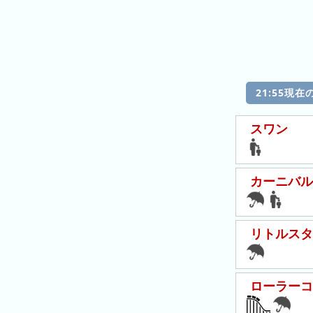
の
ラ
シ
ラ
ン
ョ
ン
キ
ン
キ
ン
一
ン
グ
覧
グ
21:55現
昨
スワン
日
の
ラ
カーニバル
ン
キ
ン
グ
リトルスタ
今
月
ローラーコ
の
ラ