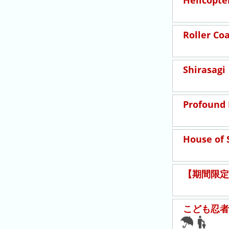
Helicopte
グ
去
Roller Co
年
の
ラ
Shirasagi
ン
キ
ン
Profound 
グ
House of 
今
待
【期間限定
日
ち
こ
時
れ
間
こども忍者
ま
グ
で
ラ