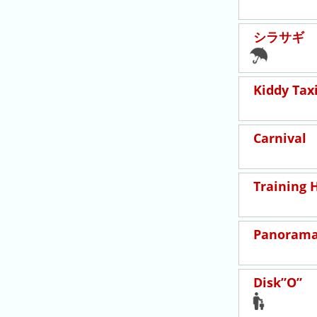
の
フ
混
シラサギ
雑
グ
ラ
Kiddy Tax
フ
直
Carnival
近
３
週
Training 
間
1
日
Panorama
前
2
Disk”O”
日
前