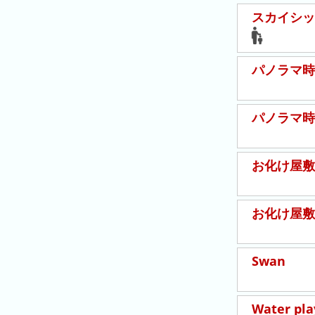
キ
スカイシッ
ン
グ
去
パノラマ時
年
の
パノラマ時
ラ
ン
キ
お化け屋敷
ン
グ
お化け屋敷
今
混
Swan
日
雑
の
ラ
ラ
ン
Water pla