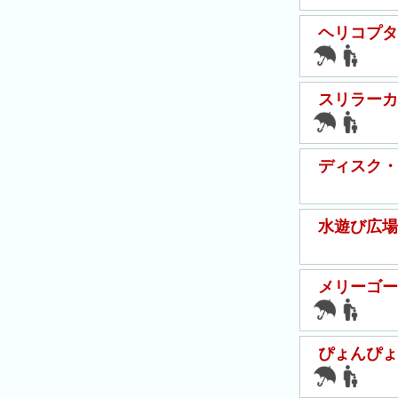
ン
ヘリコプタ
キ
ン
グ
スリラーカ
先
月
の
ディスク・
ラ
ン
キ
水遊び広場
ン
グ
メリーゴー
今
年
の
ぴょんぴょ
ラ
ン