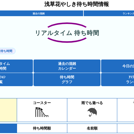
浅草花やしき待ち時間情報
過去の混雑
ランキン
リアルタイム 待ち時間
 待ち時間
タイム
過去の混雑
今日の
時間
カレンダー
ｸｼｮﾝ
待ち時間
ｱﾄﾗ
覧
グラフ
ラン
コースター
雨でも遊べる
待ち時間順
名前順