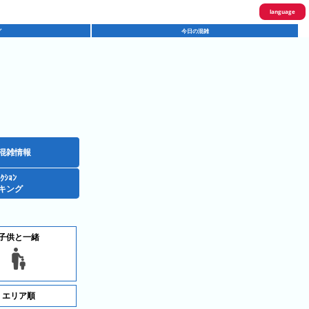
language
グ
今日の混雑
English
한국어
繁體中文
简体中文
ภาษาไทย
混雑情報
ｸｼｮﾝ
日本語
キング
子供と一緒
エリア順