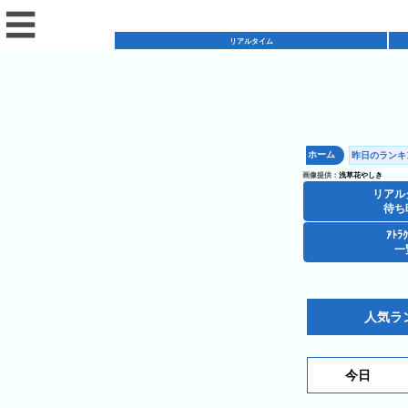
☰
リアルタイム
リ
ア
ホーム
昨日のランキン
混
ル
画像提供：
浅草花やしき
雑
タ
リアル
混
カ
待ち
イ
雑
レ
ム
ｱﾄﾗ
レ
一
予
ン
待
ス
想
ダ
ち
シ
ト
カ
ー
時
ョ
ラ
レ
人気ラ
間
ア
ッ
ン
ン
ト
プ
一
ダ
今
人
今日
ラ
一
覧
ー
日
気
ク
覧