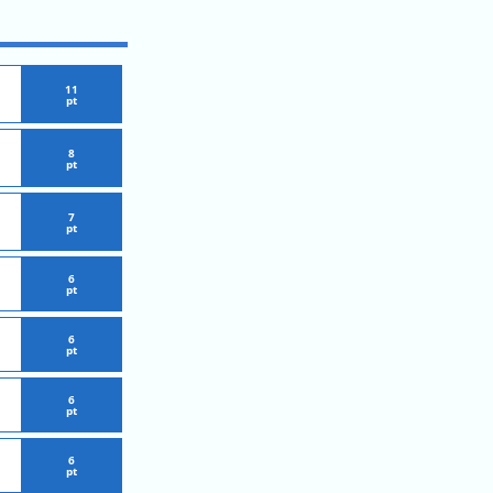
11
pt
8
pt
7
pt
6
pt
6
pt
6
pt
6
pt