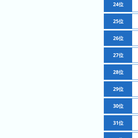
ン
キ
24位
キ
ン
ン
グ
25位
グ
昨
26位
日
の
27位
ラ
ン
28位
キ
ン
グ
29位
今
30位
月
の
ラ
31位
ン
キ