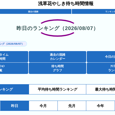
浅草花やしき待ち時間情報
過去の混雑
ランキン
昨日のランキング（2026/08/07）
グ（2026/08/07）
タイム
過去の混雑
今日の
時間
カレンダー
ｸｼｮﾝ
待ち時間
ｱﾄﾗ
覧
グラフ
ラン
ンキング
平均待ち時間ランキング
最大待ち時
昨日
今月
先月
今年