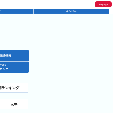
language
グ
今日の混雑
English
한국어
繁體中文
简体中文
ภาษาไทย
混雑情報
ｸｼｮﾝ
日本語
キング
間ランキング
去年