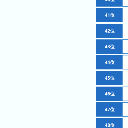
グ
去
41位
年
の
42位
ラ
ン
43位
キ
ン
グ
44位
45位
今
待
46位
日
ち
こ
時
47位
れ
間
ま
グ
で
48位
ラ