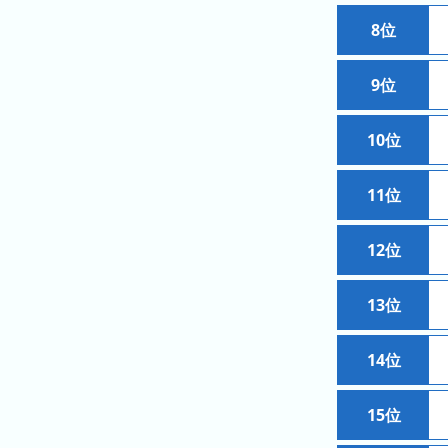
ン
8位
キ
ン
9位
グ
先
10位
月
の
11位
ラ
ン
キ
12位
ン
グ
13位
今
年
14位
の
ラ
15位
ン