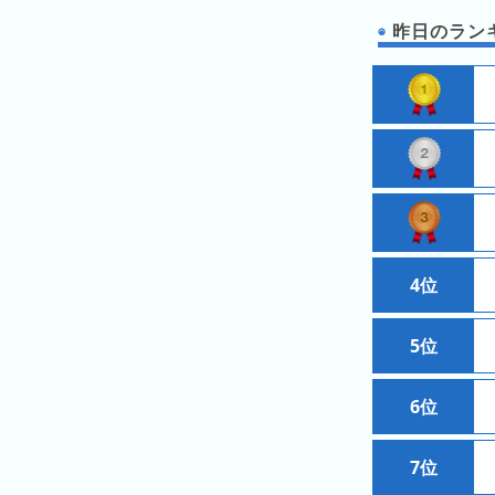
の
ラ
シ
ラ
昨日のランキン
ン
ョ
ン
キ
ン
キ
ン
一
ン
グ
覧
グ
昨
日
の
ラ
4位
ン
キ
ン
5位
グ
6位
今
月
の
7位
ラ