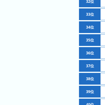
32位
ン
グ
33位
先
月
34位
の
ラ
35位
ン
キ
ン
36位
グ
37位
今
年
38位
の
ラ
ン
39位
キ
ン
40位