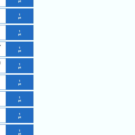
pt
1
pt
1
pt
ャ
1
pt
ョ
1
pt
1
pt
1
pt
1
pt
1
pt