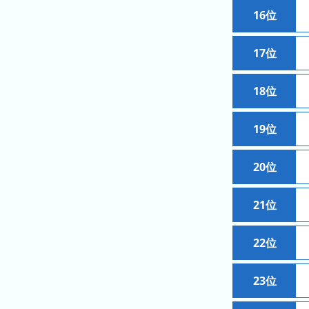
キ
16位
ン
グ
17位
去
年
18位
の
ラ
19位
ン
キ
ン
20位
グ
21位
22位
今
混
日
雑
の
23位
ラ
ラ
ン